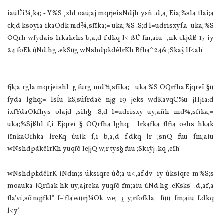
iaúÜi¾,ka; ‐ Y%S ,xld oaú;aj mqrjeisNdjh ysñ .d,a, Èia;‍%sla tlai;a
ck;d ksoyia ikaOdk md¾,sfïka;= uka;‍%S .S;d l=udrisxyf.a uka;‍%S
OQrh wfydais lrkakehs b,a,d f.dkq l< ßÜ fm;aiu ,nk ckjdß 17 iy
24 foÈk úNd.hg .ekSug wNshdpkdêlrKh Bfha^24& ;Skaÿ lf<ah'
fjk;a rgla mqrjeishl=g furg md¾,sfïka;= uka;‍%S OQrfha Èjqreï §u
fyda lghq;= lsÍu kS;súfrdaë njg 19 jeks wdKavqC%u jHjia:d
ixfYdaOkfhys olajd ;sìh§ .S;d l=udrisxy uy;añh md¾,sfïka;=
uka;‍%Sjßhl f,i Èjqreï § OQrfha lghq;= lrkafka flfia oehs hkak
iïnkaOfhka lreKq úuik f,i b,a,d f.dkq lr ;snQ fuu fm;aiu
wNshdpdkêlrKh yuqfõ le|jQ w;r tys§ fuu ;Skaÿj .kq ,eîh'
wNshdpkdêlrK iNdm;s úksiqre úð;a u<,af.dv iy úksiqre m‍%S;s
moauka iQrfiak hk uy;ajreka yuqfõ fm;aiu úNd.hg .eKsks' .d,af,a
fla'ví,sõ'nqjfkl" f–'fla'wurj¾Ok we;=¿ y;rfofkla fuu fm;aiu f.dkq
l<y'