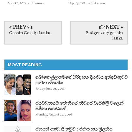
May 12, 2017
-
Unknown
Apr 13, 2017
-
Unknown
« PREV
NEXT »
Gossip Gossip Lanka
Budget 2017 gossip
lanka
MOST READING
බෝගොල්ලාගමගේ බිරිඳ සහ දියණිය අත්අඩංගුවට
ගන්න නියෝග
Friday, June 01, 2018
ජයවඩනගම ජොනීගේ නිවසේ වැසිකිලි වලෙන්
සමිතා ගොඩගනී
Monday, August 22, 2016
ජනපති අගමැති හමුව : එජාප සහ ශ්‍රිලනිප