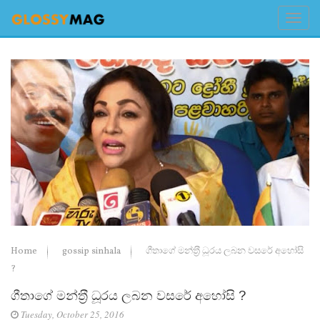
Home
gossip sinhala
ගීතාගේ මන්ත‍්‍රී ධූරය ලබන වසරේ අහෝසි
?
ගීතාගේ මන්ත‍්‍රී ධූරය ලබන වසරේ අහෝසි ?
Tuesday, October 25, 2016