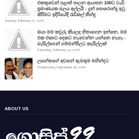
එකතුවෙන් පළාත් පාලන ආයතන 100ට වැඩි
ප්‍රමාණයක බලය අල්ලයි - දුන් පොරොන්දු ඉටු
කිරීමට ඉදිරියේදී රැඩිකල් තීන්දු
Sunday, February 11, 2018
ඔයා මම කවුරු කියලද හිතාගෙන ඉන්නෙ. මම
එක එකාට දෙකට නැවෙන්න යන්නෙ නැහැ -
බැසිල්ගෙන් ගම්මන්පිලට කැපිල්ලක්
Saturday, February 24, 2018
ලසන්තගේ අවසන් ඇමතුම මහින්දට
Wednesday, September 28, 2016
ABOUT US