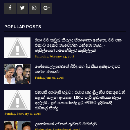
POPULAR POSTS
ඔයා මම කවුරු කියලද හිතාගෙන ඉන්නෙ. මම එක
එකාට දෙකට නැවෙන්න යන්නෙ නැහැ -
බැසිල්ගෙන් ගම්මන්පිලට කැපිල්ලක්
Saturday, February 24, 2018
බෝගොල්ලාගමගේ බිරිඳ සහ දියණිය අත්අඩංගුවට
ගන්න නියෝග
Friday, June 01, 2018
ජනපති අගමැති හමුව : එජාප සහ ශ්‍රිලනිප එකතුවෙන්
පළාත් පාලන ආයතන 100ට වැඩි ප්‍රමාණයක බලය
අල්ලයි - දුන් පොරොන්දු ඉටු කිරීමට ඉදිරියේදී
රැඩිකල් තීන්දු
Sunday, February 11, 2018
ලසන්තගේ අවසන් ඇමතුම මහින්දට
Wednesday, September 28, 2016