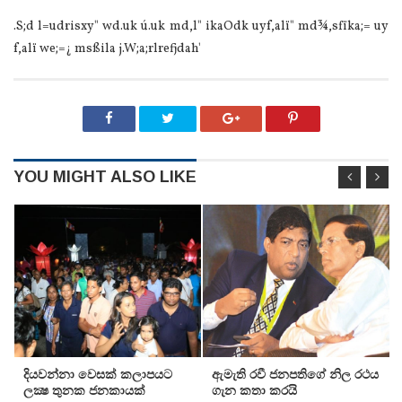
.S;d l=udrisxy" wd.uk ú.uk md,l" ikaOdk uyf,alï" md¾,sfïka;= uy
f,alï we;=¿ msßila j.W;a;rlrefjdah'
YOU MIGHT ALSO LIKE
දියවන්නා වෙසක් කලාපයට
ඇමැති රවී ජනපතිගේ නිල රථය
ලක්‍ෂ තුනක ජනකායක්
ගැන කතා කරයි