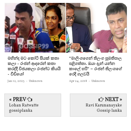
මහින්ද මට කෝටි සීයක් කතා
“මාලිංගගෙන් තිලංග සුමතිපාල
කලා - රංජන් ආදරෙන් කතා
පළිගත්තා. ඔයා දැන් යන්න
කරද්දී විජයකලා රංජන්ට කියයි
කාලේ හරි” – රංජන් තිලංගගේ
- වීඩියෝ
රෙදි ගලවයි
Jan 12, 2023
-
Unknown
Apr 24, 2018
-
Unknown
« PREV
NEXT »
Lohan Ratwatte
Ravi Karunanayake
gossiplanka
Gossip lanka