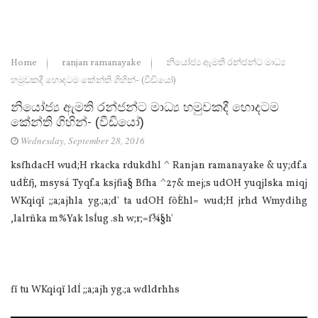
Home
ranjan ramanayake
නියෝජ්‍ය ඇමති රන්ජන්ට මාධ්‍ය
හමුවකදී හොදටම කේන්ති ගිහින්- (වීඩියෝ)
නියෝජ්‍ය ඇමති රන්ජන්ට මාධ්‍ය හමුවකදී හොදටම
කේන්ති ගිහින්- (වීඩියෝ)
Wednesday, September 28, 2016
ksfhdacH wud;H rkacka rdukdhl ^ Ranjan ramanayake & uy;df.a
udÈfj, msysá Tyqf.a ksjfia§ Bfha ^27& mej;s udOH yuqjlska miqj
WKqiqï ;;a;ajhla yg.;a;d' ta udOH fõÈhl= wud;H jrhd Wmydihg
,lalrñka m%Yak lsÍug .sh w;r;=f¾§h'
fï tu WKqiqï ldÍ ;;a;ajh yg.;a wdldrhhs