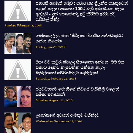
ජනපති අගමැති හමුව : එජාප සහ ශ්‍රිලනිප එකතුවෙන්
පළාත් පාලන ආයතන 100ට වැඩි ප්‍රමාණයක බලය
අල්ලයි - දුන් පොරොන්දු ඉටු කිරීමට ඉදිරියේදී
රැඩිකල් තීන්දු
Sunday, February 11, 2018
බෝගොල්ලාගමගේ බිරිඳ සහ දියණිය අත්අඩංගුවට
ගන්න නියෝග
Friday, June 01, 2018
ඔයා මම කවුරු කියලද හිතාගෙන ඉන්නෙ. මම එක
එකාට දෙකට නැවෙන්න යන්නෙ නැහැ -
බැසිල්ගෙන් ගම්මන්පිලට කැපිල්ලක්
Saturday, February 24, 2018
ජයවඩනගම ජොනීගේ නිවසේ වැසිකිලි වලෙන්
සමිතා ගොඩගනී
Monday, August 22, 2016
ලසන්තගේ අවසන් ඇමතුම මහින්දට
Wednesday, September 28, 2016