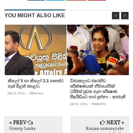
YOU MIGHT ALSO LIKE
කිලෝ 5 හා කිලෝ 2.3 ගෘහස්ථ
විජයකලාට එරෙහිව
ගෑස් මිළත් පහළට.
පරීක්‌ෂණයක්‌ නිව්යෝර්ක්‌
ටයිම්ස්‌ පුවත ගැන පරීක්‍ෂණ
Jan 12, 2023
-
Unknown
සීඅයිඩියට භාර දුන්නා - අගමැති
Jan 12, 2023
-
Unknown
« PREV
NEXT »
Gossip Lanka
Ranjan ramanayake