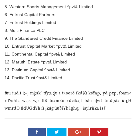
5. Western Sports Management ^pvt& Limited
6. Entrust Capital Partners
7. Entrust Holdings Limited
8. Multi Finance PLC'
9. The Standared Credit Finance Limited
10. Entrust Capital Market ^pvt& Limited
11. Continental Capital ^pvt& Limited
12. Maruthi Estate ^pvt& Limited
13. Platinum Capital ^pvt& Limited
14. Pacific Trust ^pvt& Limited
fuu iud.ï i;=j mj;sk" tfy;a ;ju;a t<sorõ fkdjQ ksYap, yd pxp, foam<
rdYshla we;s w;r tlS foam<o rdcika;l lsÍu i|yd fmd,sia uq,H
wmrdO fldÜGdYh fï jkúg úu¾Yk lghq;= isÿlrñka isà'