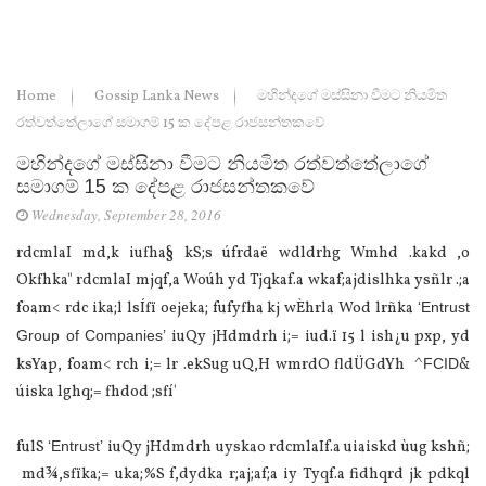
Home
Gossip Lanka News
මහින්දගේ මස්සිනා වීමට නියමිත
රත්වත්තේලාගේ සමාගම් 15 ක දේපළ රාජසන්තකවේ
මහින්දගේ මස්සිනා වීමට නියමිත රත්වත්තේලාගේ
සමාගම් 15 ක දේපළ රාජසන්තකවේ
Wednesday, September 28, 2016
rdcmlaI md,k iufha§ kS;s úfrdaë wdldrhg Wmhd .kakd ,o
Okfhka" rdcmlaI mjqf,a Woúh yd Tjqkaf.a wkaf;ajdislhka ysñlr .;a
foam< rdc ika;l lsÍfï oejeka; fufyfha kj wÈhrla Wod lrñka
‘Entrust
Group of Companies’
iuQy jHdmdrh i;= iud.ï 15 l ish¿u pxp, yd
ksYap, foam< rch i;= lr .ekSug uQ,H wmrdO fldÜGdYh ^
FCID
&
úiska lghq;= fhdod ;sfí'
fulS
‘Entrust’
iuQy jHdmdrh uyskao rdcmlaIf.a uiaiskd ùug kshñ;
md¾,sfïka;= uka;%S f,dydka r;aj;af;a iy Tyqf.a fidhqrd jk pdkql