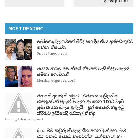
gossiplanka
MOST READING
බෝගොල්ලාගමගේ බිරිඳ සහ දියණිය අත්අඩංගුවට
ගන්න නියෝග
Friday, June 01, 2018
ජයවඩනගම ජොනීගේ නිවසේ වැසිකිලි වලෙන්
සමිතා ගොඩගනී
Monday, August 22, 2016
ජනපති අගමැති හමුව : එජාප සහ ශ්‍රිලනිප
එකතුවෙන් පළාත් පාලන ආයතන 100ට වැඩි
ප්‍රමාණයක බලය අල්ලයි - දුන් පොරොන්දු ඉටු
කිරීමට ඉදිරියේදී රැඩිකල් තීන්දු
Sunday, February 11, 2018
ඔයා මම කවුරු කියලද හිතාගෙන ඉන්නෙ. මම
එක එකාට දෙකට නැවෙන්න යන්නෙ නැහැ -