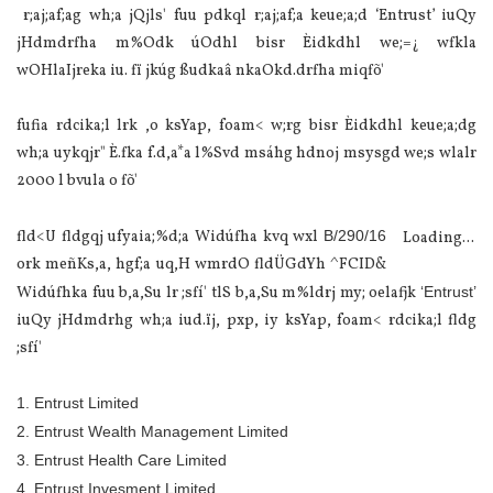
r;aj;af;ag wh;a jQjls' fuu pdkql r;aj;af;a keue;a;d ‘Entrust’ iuQy
jHdmdrfha m%Odk úOdhl bisr Èidkdhl we;=¿ wfkla
wOHlaIjreka iu. fï jkúg ßudkaâ nkaOkd.drfha miqfõ'
fufia rdcika;l lrk ,o ksYap, foam< w;rg bisr Èidkdhl keue;a;dg
wh;a uykqjr" È.fka f.d,a*a l%Svd msáhg hdnoj msysgd we;s wlalr
2000 l bvula o fõ'
fld<U fldgqj ufyaia;%d;a Widúfha kvq wxl
B/290/16
Loading...
ork meñKs,a, hgf;a uq,H wmrdO fldÜGdYh ^FCID&
Widúfhka fuu b,a,Su lr ;sfí' tlS b,a,Su m%ldrj my; oelafjk
‘Entrust’
iuQy jHdmdrhg wh;a iud.ïj, pxp, iy ksYap, foam< rdcika;l fldg
;sfí'
1. Entrust Limited
2. Entrust Wealth Management Limited
3. Entrust Health Care Limited
4. Entrust Invesment Limited