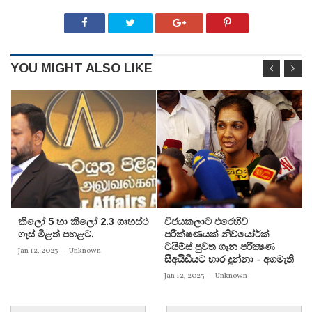
YOU MIGHT ALSO LIKE
කිලෝ 5 හා කිලෝ 2.3 ගෘහස්ථ
විජයකලාට එරෙහිව
ගෑස් මිළත් පහළට.
පරීක්‌ෂණයක්‌ නිව්යෝර්ක්‌
ටයිම්ස්‌ පුවත ගැන පරීක්‍ෂණ
Jan 12, 2023
-
Unknown
සීඅයිඩියට භාර දුන්නා - අගමැති
Jan 12, 2023
-
Unknown