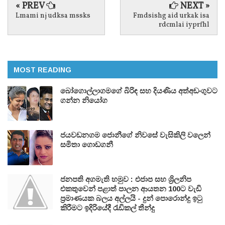
« PREV
NEXT »
Lmami nj udksa mssks
Fmdsishg aid urkak isa
rdcmlai iyprfhl
MOST READING
බෝගොල්ලාගමගේ බිරිඳ සහ දියණිය අත්අඩංගුවට
ගන්න නියෝග
ජයවඩනගම ජොනීගේ නිවසේ වැසිකිලි වලෙන්
සමිතා ගොඩගනී
ජනපති අගමැති හමුව : එජාප සහ ශ්‍රිලනිප
එකතුවෙන් පළාත් පාලන ආයතන 100ට වැඩි
ප්‍රමාණයක බලය අල්ලයි - දුන් පොරොන්දු ඉටු
කිරීමට ඉදිරියේදී රැඩිකල් තීන්දු