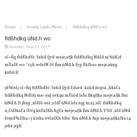
Home
Gossip Lanka News
fldßhdkq úNd.h wo
fldßhdkq úNd.h wo
Saturday, June 13, 2015
ol=Kq fldßhdfõ /lshd i|yd meje;afjk fldßhdkq NdId m%ùK;d
mÍlaIK wo ^13& wdrïN fõ' fuu úNd.h fyg Èkfhao meje;aùug
kshñ;h'
jd¾Islj ol=Kq fldßhdfõ /lshd i|yd f;dard .kakd mqoa.,hkaf.a
fldßhdkq NdIdj ms<sn| oekqu mÍlaId lsÍu fjkqfjka meje;afjk fuu
úNd.h fï jkúg ,xldfõ oeä ;r.ldÍ úNd.hla njg m;aj ;sfí' fldßhdkq
n,OdÍkaf.a iDcq ksÍlaIKh hgf;a meje;afjk fuu úNd.h Y%S ,xld úNd.
fomd¾;fïka;=j úiska wëlaIKh lrhs' fuu úNd.h fujr meje;afjkafka 14
jeks jrgh'