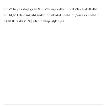
úfoaY fiajd kshqla;s ld¾hdxYh mjikafka fld<U ã'tia' fiakdkdhl
úoHd,h" f.da;ó nd,sld úoHd,h" wfYdal úoHd,h" ;¾iagka úoHd,h
hk uOHia:dk y;f¾§ úNd.h meje;afjk njhs'