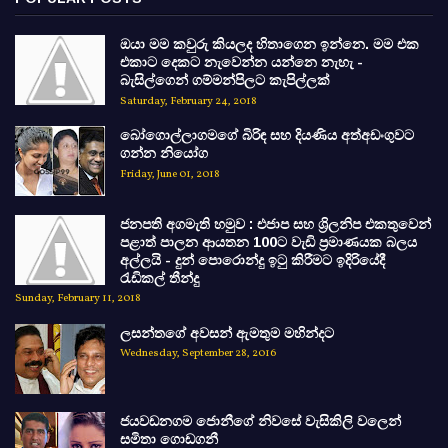
ඔයා මම කවුරු කියලද හිතාගෙන ඉන්නෙ. මම එක
එකාට දෙකට නැවෙන්න යන්නෙ නැහැ -
බැසිල්ගෙන් ගම්මන්පිලට කැපිල්ලක්
Saturday, February 24, 2018
බෝගොල්ලාගමගේ බිරිඳ සහ දියණිය අත්අඩංගුවට
ගන්න නියෝග
Friday, June 01, 2018
ජනපති අගමැති හමුව : එජාප සහ ශ්‍රිලනිප එකතුවෙන්
පළාත් පාලන ආයතන 100ට වැඩි ප්‍රමාණයක බලය
අල්ලයි - දුන් පොරොන්දු ඉටු කිරීමට ඉදිරියේදී
රැඩිකල් තීන්දු
Sunday, February 11, 2018
ලසන්තගේ අවසන් ඇමතුම මහින්දට
Wednesday, September 28, 2016
ජයවඩනගම ජොනීගේ නිවසේ වැසිකිලි වලෙන්
සමිතා ගොඩගනී