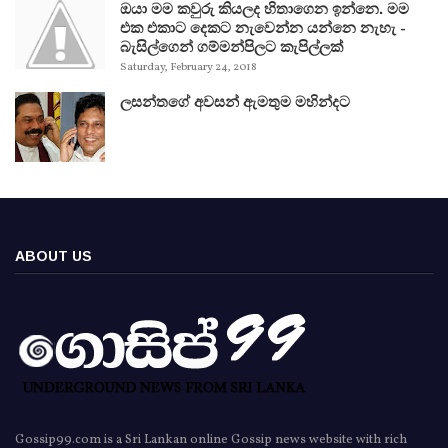
ඔයා මම කවුරු කියලද හිතාගෙන ඉන්නෙ. මම
එක එකාට දෙකට නැවෙන්න යන්නෙ නැහැ -
බැසිල්ගෙන් ගම්මන්පිලට කැපිල්ලක්
Saturday, February 24, 2018
ලසන්තගේ අවසන් ඇමතුම මහින්දට
ABOUT US
Gossip99.com is a Sri Lankan online Gossip news website with rich