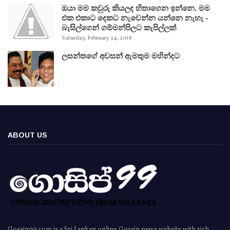
ඔයා මම කවුරු කියලද හිතාගෙන ඉන්නෙ. මම
එක එකාට දෙකට නැවෙන්න යන්නෙ නැහැ -
බැසිල්ගෙන් ගම්මන්පිලට කැපිල්ලක්
Saturday, February 24, 2018
ලසන්තගේ අවසන් ඇමතුම මහින්දට
ABOUT US
Gossip99.com is a Sri Lankan online Gossip news website with rich