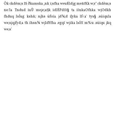
Ök ckdêm;s IS ðkamska ,nk i;sfha weußldjg meñfKk w;r" ckdêm;s
ne/la Tndud iuÛ meje;afjk idlÉPdfõ§ ta iïnkaOfhka wjOdkh
fhduq lsÍug kshñ; njhs úfoia jd¾;d i|yka lf<a' tys§ .súiqula
we;sjqjfyd;a th ihsn¾ wjldYfha .egqï wjika lsÍfï m%:u .súiqu jkq
we;s'