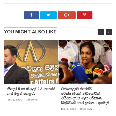
YOU MIGHT ALSO LIKE
කිලෝ 5 හා කිලෝ 2.3 ගෘහස්ථ
විජයකලාට එරෙහිව
ගෑස් මිළත් පහළට.
පරීක්‌ෂණයක්‌ නිව්යෝර්ක්‌
ටයිම්ස්‌ පුවත ගැන පරීක්‍ෂණ
Jan 12, 2023
-
Unknown
සීඅයිඩියට භාර දුන්නා - අගමැති
Jan 12, 2023
-
Unknown