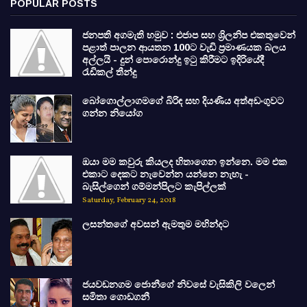
POPULAR POSTS
ජනපති අගමැති හමුව : එජාප සහ ශ්‍රිලනිප එකතුවෙන්
පළාත් පාලන ආයතන 100ට වැඩි ප්‍රමාණයක බලය
අල්ලයි - දුන් පොරොන්දු ඉටු කිරීමට ඉදිරියේදී
රැඩිකල් තීන්දු
බෝගොල්ලාගමගේ බිරිඳ සහ දියණිය අත්අඩංගුවට
ගන්න නියෝග
ඔයා මම කවුරු කියලද හිතාගෙන ඉන්නෙ. මම එක
එකාට දෙකට නැවෙන්න යන්නෙ නැහැ -
බැසිල්ගෙන් ගම්මන්පිලට කැපිල්ලක්
Saturday, February 24, 2018
ලසන්තගේ අවසන් ඇමතුම මහින්දට
ජයවඩනගම ජොනීගේ නිවසේ වැසිකිලි වලෙන්
සමිතා ගොඩගනී