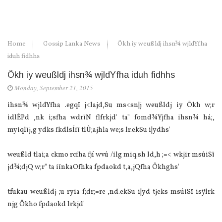
Home
Gossip Lanka News
Ökh iy weußldj ihsn¾ wjldYfha
iduh fidhhs
Ökh iy weußldj ihsn¾ wjldYfha iduh fidhhs
Monday, September 21, 2015
ihsn¾ wjldYfha .egqï j<lajd,Su ms<sn|j weußldj iy Ökh w;r
idlÉPd ,nk i;sfha wdrïN flfrkjd' ta" fomd¾Yjfha ihsn¾ há;,
myiqlïj,g ydks fkdlsÍfï tlÛ;ajhla we;s lr.ekSu i|ydhs'
weußld tlai;a ckmo rcfha fjí wvú /ilg miq.sh ld,h ;=< wkjir msúiSï
jd¾;djQ w;r" ta iïnkaOfhka fpdaokd t,a,jQfha Ökhghs'
tfukau weußldj ;u ryia f;dr;=re ,nd.ekSu i|yd tjeks msúiSï isÿlrk
njg Ökho fpdaokd lrkjd'