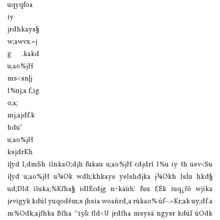
uqyqfoa
iy
jrdhkays§
w;awvx.=j
g .kakd
u;ao%jH
ms<sn|j
l%uj;a f,ig
o;a;
mj;ajdf.k
hdu"
u;ao%jH
ksjdrKh
i|yd l,dmSh iïnkaO;djh fukau u;ao%jH cdjdrï l%u iy th uev<Su
i|yd u;ao%jH u¾Ok wdh;khkays yelshdjka j¾Okh lsÍu hkd§
ud;Dld iïuka;%Kfha§ idlÉcdjg n÷kaúh' fuu f;Èk iuq¿fõ wjika
jevigyk kdúl yuqodêm;s jhsia woañrd,a rùkao% úf–.=Kr;ak uy;df.a
m%Odk;ajfhka Bfha ^15& fld<U jrdfha msysá ngysr kdúl úOdk