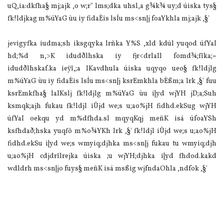
uQ,ia:dkfha§ mj;ajk ,o w;r" lms;dka uhsl,a g¾k¾ uy;d úiska tys§
fk!ldjkag m%úYaG ùu iy fidaÈis lsÍu ms<sn|j foaYkhla mj;ajk ,§'
jevigyfka iudma;sh iksgqyka lrñka Y%S ,xld kdúl yuqod úfYaI
hd;%d n,>K idudðlhska iy fjr<drlaIl fomd¾;fïka;=
idudðlhskaf.ka ieÿï,;a lKavdhula úiska uqyqo ueo§ fk!ldjlg
m%úYaG ùu iy fidaÈis lsÍu ms<sn|j ksrEmkhla bÈßm;a lrk ,§' fuu
ksrEmkfha§ laIKslj fk!ldjlg m%úYaG ùu i|yd wjYH jD;a;Suh
ksmqk;ajh fukau fk!ldjl iÛjd we;s u;ao%jH fidhd.ekSug wjYH
úfYaI oekqu yd m%dfhda.sl mqyqKqj meñK isá úfoaYSh
ksfhdað;hska yuqfõ m%o¾YKh lrk ,§' fk!ldjl iÛjd we;s u;ao%jH
fidhd.ekSu i|yd we;s wmyiq;djhka ms<sn|j fukau tu wmyiq;djh
u;ao%jH cdjdrïlrejka úiska ;u wjYH;djhka i|yd fhdod.kakd
wdldrh ms<sn|jo fuys§ meñK isá msßig wjfndaOhla ,ndfok ,§'