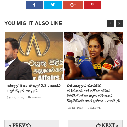
YOU MIGHT ALSO LIKE
කිලෝ 5 හා කිලෝ 2.3 ගෘහස්ථ
විජයකලාට එරෙහිව
ගෑස් මිළත් පහළට.
පරීක්‌ෂණයක්‌ නිව්යෝර්ක්‌
ටයිම්ස්‌ පුවත ගැන පරීක්‍ෂණ
Jan 12, 2023
-
Unknown
සීඅයිඩියට භාර දුන්නා - අගමැති
Jan 12, 2023
-
Unknown
« PREV
NEXT »