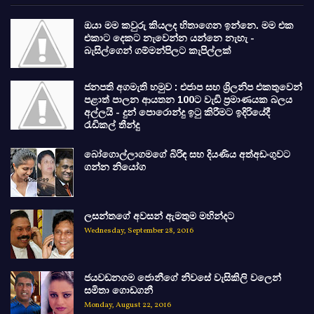
ඔයා මම කවුරු කියලද හිතාගෙන ඉන්නෙ. මම එක
එකාට දෙකට නැවෙන්න යන්නෙ නැහැ -
බැසිල්ගෙන් ගම්මන්පිලට කැපිල්ලක්
ජනපති අගමැති හමුව : එජාප සහ ශ්‍රිලනිප එකතුවෙන්
පළාත් පාලන ආයතන 100ට වැඩි ප්‍රමාණයක බලය
අල්ලයි - දුන් පොරොන්දු ඉටු කිරීමට ඉදිරියේදී
රැඩිකල් තීන්දු
බෝගොල්ලාගමගේ බිරිඳ සහ දියණිය අත්අඩංගුවට
ගන්න නියෝග
ලසන්තගේ අවසන් ඇමතුම මහින්දට
Wednesday, September 28, 2016
ජයවඩනගම ජොනීගේ නිවසේ වැසිකිලි වලෙන්
සමිතා ගොඩගනී
Monday, August 22, 2016