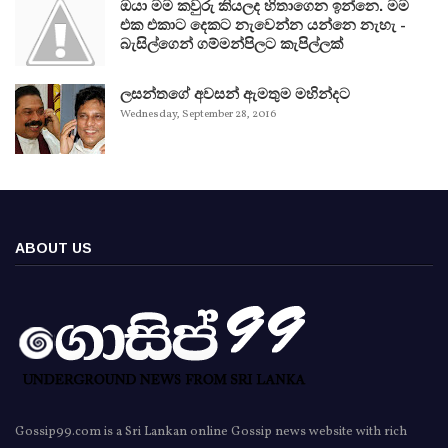
ඔයා මම කවුරු කියලද හිතාගෙන ඉන්නෙ. මම
එක එකාට දෙකට නැවෙන්න යන්නෙ නැහැ -
බැසිල්ගෙන් ගම්මන්පිලට කැපිල්ලක්
ලසන්තගේ අවසන් ඇමතුම මහින්දට
Wednesday, September 28, 2016
ABOUT US
Gossip99.com is a Sri Lankan online Gossip news website with rich