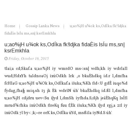
Home
Gossip Lanka News
u;ao%jH u¾ok ks,OdÍka fk!ldjka
fidaÈis lsÍu ms,sn| ksrEmkhla
u;ao%jH u¾ok ks,OdÍka fk!ldjka fidaÈis lsÍu ms,sn|
ksrEmkhla
Friday, October 16, 2015
tlai;a cd;Skaf.a u;ao%jH iy wmrdO ms<sn| wdh;kh iy wdrlaIl
wud;HdxYh taldnoaOj ixúOdkh lrk ,o bkaÈhdkq id.r l,dmfha
fcHIaG u;ao%jH u¾Ok ks,OdÍkaf.a iïuka;%Kh fld<U gdÊ iuqo%d
fydag,fha§ miq.sh 13 jk Èk wdrïN úh' bkaÈhdkq id.ßl l,dmfha
u;ao%jH cdjdru uev<Su i|yd l,dmSh iyfhda.S;djh jeäÈhqKq lsÍfï
mrud¾:fhka ixúOdkh flreKq fuu f;Èk iïuka;%Kh i|yd rgj,a 21l iy
ixúOdk 7l by< ;k;=re orK ks,OdÍka úYd, msßila iyNd.S úh'