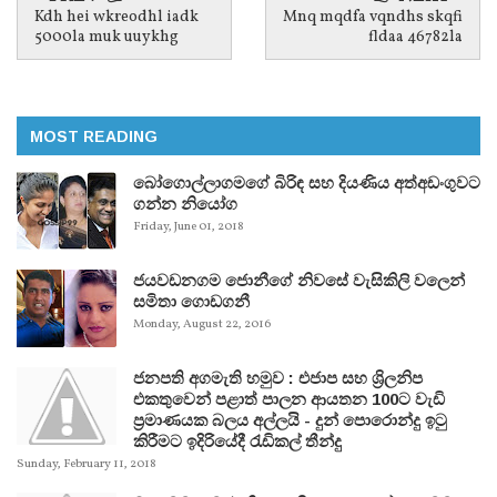
Kdh hei wkreodhl iadk
Mnq mqdfa vqndhs skqfi
5000la muk uuykhg
fldaa 46782la
MOST READING
බෝගොල්ලාගමගේ බිරිඳ සහ දියණිය අත්අඩංගුවට
ගන්න නියෝග
Friday, June 01, 2018
ජයවඩනගම ජොනීගේ නිවසේ වැසිකිලි වලෙන්
සමිතා ගොඩගනී
Monday, August 22, 2016
ජනපති අගමැති හමුව : එජාප සහ ශ්‍රිලනිප
එකතුවෙන් පළාත් පාලන ආයතන 100ට වැඩි
ප්‍රමාණයක බලය අල්ලයි - දුන් පොරොන්දු ඉටු
කිරීමට ඉදිරියේදී රැඩිකල් තීන්දු
Sunday, February 11, 2018