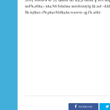
2005 foieïn¾ ui 25 fjksod tkï k;a;,a Èkfha § uvl<m
md¾,sfïka;= uka;%S fcdaIma mrrdcisxyïg fjä ;nd >d;k
Èk isjfkai;=f¾ pkao%ldka;ka w;awvx.=jg f.k ;sìKs'
FACEBOOK