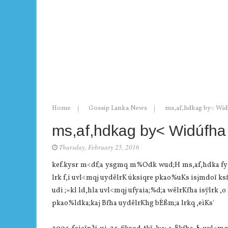
Home
Gossip Lanka News
ms,af,hdkag by< Wid
ms,af,hdkag by< Widúfha
Thursday, February 25, 2016
ke‍f.kysr m<df;a ysgmq m%Odk wud;H ms,af,hdka fyj;a 
lrk f,i uvl<mqj uydêlrK úksiqre pkao%uKs isjmdoï ksf
udi ;=kl ld,hla uvl<mqj ufyaia;%d;a wêlrKfha isÿlrk ,
pkao%ldka;kaj Bfha uydêlrKhg bÈßm;a lrkq ,eìKs'