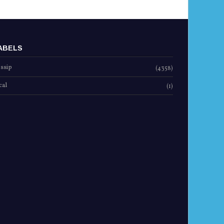
ABELS
ssip
(4358)
cal
(1)