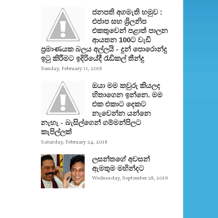
ජනපති අගමැති හමුව :
එජාප සහ ශ්‍රිලනිප
එකතුවෙන් පළාත් පාලන
ආයතන 100ට වැඩි
ප්‍රමාණයක බලය අල්ලයි - දුන් පොරොන්දු
ඉටු කිරීමට ඉදිරියේදී රැඩිකල් තීන්දු
Sunday, February 11, 2018
ඔයා මම කවුරු කියලද
හිතාගෙන ඉන්නෙ. මම
එක එකාට දෙකට
නැවෙන්න යන්නෙ
නැහැ - බැසිල්ගෙන් ගම්මන්පිලට
කැපිල්ලක්
Saturday, February 24, 2018
ලසන්තගේ අවසන්
ඇමතුම මහින්දට
Wednesday, September 28, 2016