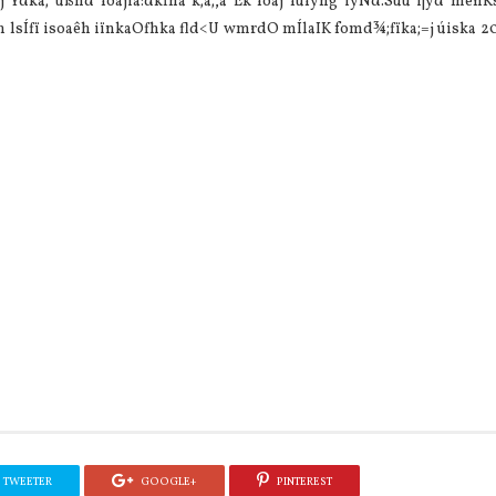
qj Ydka; ußhd foajia:dkfha k;a;,a Èk foaj fufyhg iyNd.Sùu i|yd meñ
h lsÍfï isoaêh iïnkaOfhka fld<U wmrdO mÍlaIK fomd¾;fïka;=j úiska 20
TWEETER
GOOGLE+
PINTEREST