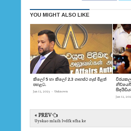
YOU MIGHT ALSO LIKE
කිලෝ 5 හා කිලෝ 2.3 ගෘහස්ථ ගෑස් මිළත්
විජයකලා
පහළට.
නිව්යෝර්
සීඅයිඩිය
Jan 12, 2023
-
Unknown
Jan 12, 20
« PREV
Uyskao mlaih lvdfk sfha ke