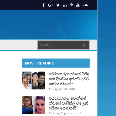
MOST READING
බෝගොල්ලාගමගේ බිරිඳ
සහ දියණිය අත්අඩංගුවට
ගන්න නියෝග
Friday, June 01, 2018
ජයවඩනගම ජොනීගේ
නිවසේ වැසිකිලි වලෙන්
සමිතා ගොඩගනී
Monday, August 22, 2016