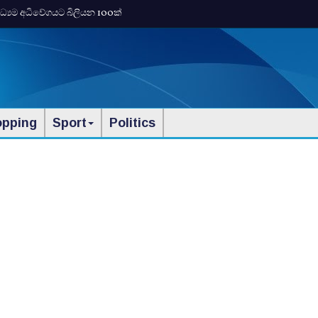
්‍යම අධිවේගයට බිලියන 100ක්
opping
Sport
Politics