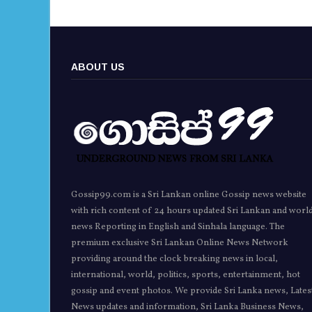
ABOUT US
Gossip99.com is a Sri Lankan online Gossip news website
with rich content of 24 hours updated Sri Lankan and worl
news Reporting in English and Sinhala language. The
premium exclusive Sri Lankan Online News Network
providing around the clock breaking news in local,
international, world, politics, sports, entertainment, hot
gossip and event photos. We provide Sri Lanka news, Lates
News updates and information, Sri Lanka Business News,