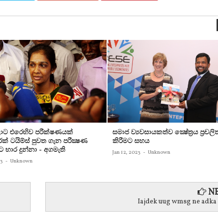
ට එරෙහිව පරීක්‌ෂණයක්‌
සමාජ ව්‍යවසායකත්ව ක්‍ෂේත්‍රය ප්‍රචලි
ක්‌ ටයිම්ස්‌ පුවත ගැන පරීක්‍ෂණ
කිරීමට සහය
ට භාර දුන්නා - අගමැති
Jan 12, 2023
-
Unknown
23
-
Unknown
NE
Iajdek uug wmsg ne adka