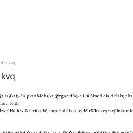
úfha kvq
 kvq
isjfkai;=f¾ pkao%ldka;ka ;jÿrg;a ud¾;= ui 18 fjksod olajd rlaIs; nka
hda. l<dh'
o kvq úNd.h wjika lrñka kS;sm;sjrhd úiska uydêlrKfha kvq mejÍfuka mi