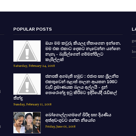
POPULAR POSTS
L
go
ඔයා මම කවුරු කියලද හිතාගෙන ඉන්නෙ.
මම එක එකාට දෙකට නැවෙන්න යන්නෙ
lo
නැහැ - බැසිල්ගෙන් ගම්මන්පිලට
කැපිල්ලක්
Saturday, February 24, 2018
ජනපති අගමැති හමුව : එජාප සහ ශ්‍රිලනිප
එකතුවෙන් පළාත් පාලන ආයතන 100ට
වැඩි ප්‍රමාණයක බලය අල්ලයි - දුන්
d
පොරොන්දු ඉටු කිරීමට ඉදිරියේදී රැඩිකල්
තීන්දු
Sunday, February 11, 2018
බෝගොල්ලාගමගේ බිරිඳ සහ දියණිය
අත්අඩංගුවට ගන්න නියෝග
t
Friday, June 01, 2018