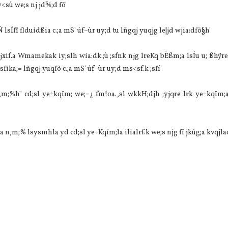
y<sù we;s nj jd¾;d fõ'
Ífï flduidßia c.;a mS' úf–ùr uy;d tu lñgqj yuqjg le|jd wjia:dfõ§h'
ùrjxif.a Wmamekak iy;slh wia:dk.;ù ;sfnk njg lreKq bÈßm;a lsÍu u; ßhÿr
fïka;= lñgqj yuqfõ c.;a mS' úf–ùr uy;d ms<sf.k ;sfí'
,m;‍%h" cd;sl ye÷kqïm; we;=¿ fm!oa.,sl wkkH;djh ;yjqre lrk ye÷kqïm;
 n,m;‍% lsysmhla yd cd;sl ye÷Kqïm;la ilialrf.k we;s njg fï jkúg;a kvqjla