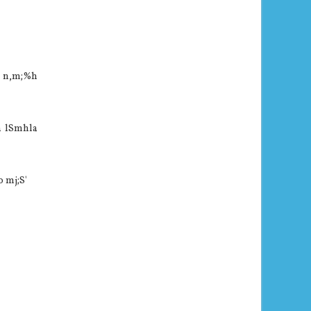
e n,m;‍%h
a lSmhla
o mj;S'