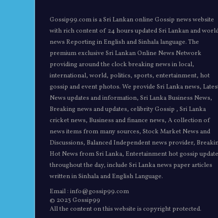
Gossip99.com is a Sri Lankan online Gossip news website
with rich content of 24 hours updated Sri Lankan and worl
news Reporting in English and Sinhala language. The
premium exclusive Sri Lankan Online News Network
providing around the clock breaking news in local,
international, world, politics, sports, entertainment, hot
gossip and event photos. We provide Sri Lanka news, Lates
News updates and information, Sri Lanka Business News,
Breaking news and updates, celibrity Gossip , Sri Lanka
cricket news, Business and finance news, A collection of
news items from many sources, Stock Market News and
Discussions, Balanced Independent news provider, Breaki
Hot News from Sri Lanka, Entertainment hot gossip updat
throughout the day, include Sri Lanka news paper articles
written in Sinhala and English Language.
Email : info@gossip99.com
© 2023 Gossip99
All the content on this website is copyright protected.