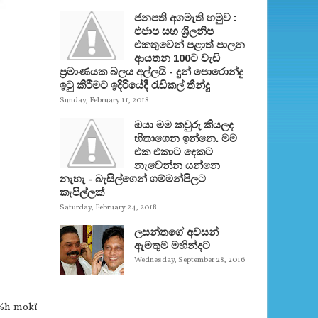
ජනපති අගමැති හමුව :
එජාප සහ ශ්‍රිලනිප
එකතුවෙන් පළාත් පාලන
ආයතන 100ට වැඩි
ප්‍රමාණයක බලය අල්ලයි - දුන් පොරොන්දු
ඉටු කිරීමට ඉදිරියේදී රැඩිකල් තීන්දු
Sunday, February 11, 2018
ඔයා මම කවුරු කියලද
හිතාගෙන ඉන්නෙ. මම
එක එකාට දෙකට
නැවෙන්න යන්නෙ
නැහැ - බැසිල්ගෙන් ගම්මන්පිලට
කැපිල්ලක්
Saturday, February 24, 2018
ලසන්තගේ අවසන්
ඇමතුම මහින්දට
Wednesday, September 28, 2016
;‍%h mokï