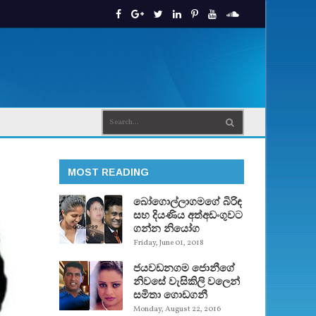
MOST READING
බෝගොල්ලාගමගේ බිරිඳ
සහ දියණිය අත්අඩංගුවට
ගන්න නියෝග
Friday, June 01, 2018
ජයවඩනගම ජොනීගේ
නිවසේ වැසිකිලි වලෙන්
සමිතා ගොඩගනී
Monday, August 22, 2016