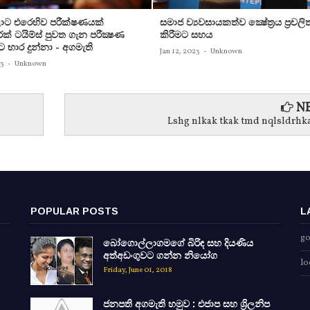
ට එරෙහිව පරීක්‌ෂණයක්‌
සමාජ ව්‍යවසායකත්ව ක්‍ෂේත්‍රය ප්‍රචලි
ක්‌ ටයිම්ස්‌ පුවත ගැන පරීක්‍ෂණ
කිරීමට සහය
ට භාර දුන්නා - අගමැති
Jan 12, 2023
-
Unknown
23
-
Unknown
NE
Lshg nlkak tkak tmd nqlsldrhka
POPULAR POSTS
L
go
බෝගොල්ලාගමගේ බිරිඳ සහ දියණිය
අත්අඩංගුවට ගන්න නියෝග
lo
Friday, June 01, 2018
ජනපති අගමැති හමුව : එජාප සහ ශ්‍රිලනිප