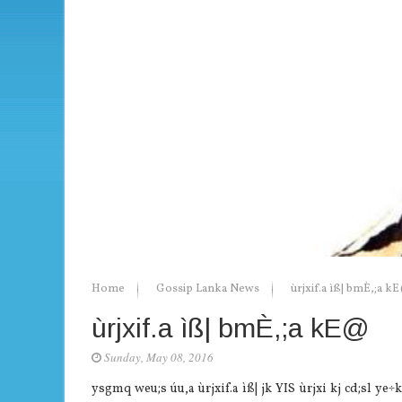
Home
Gossip Lanka News
ùrjxif.a ìß| bmÈ,;a k
ùrjxif.a ìß| bmÈ,;a kE@
Sunday, May 08, 2016
ysgmq weu;s úu,a ùrjxif.a ìß| jk YIS ùrjxi kj cd;sl 