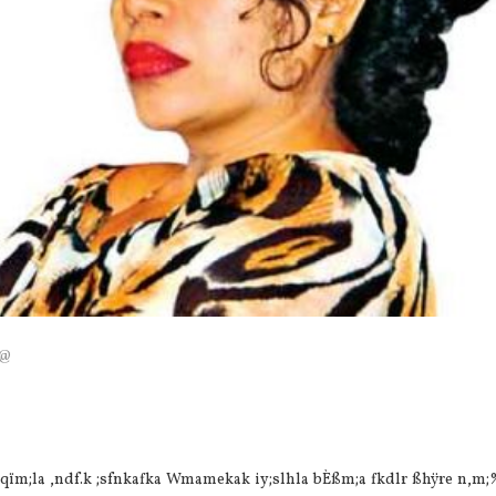
E@
ye÷kqïm;la ,ndf.k ;sfnkafka Wmamekak iy;slhla bÈßm;a fkdlr ßhÿre n,m