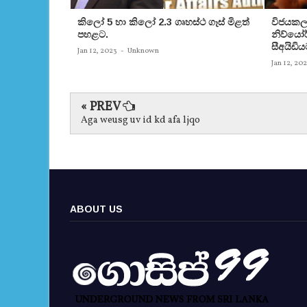
කිලෝ 5 හා කිලෝ 2.3 ගෘහස්ථ ගෑස් මිළත්
විජයකලා
පහළට.
නිව්යෝර්
සීඅයිඩිය
Jan 12, 2023
-
Unknown
Jan 12, 20
« PREV
Aga weusg uv id kd afa ljqo
ABOUT US