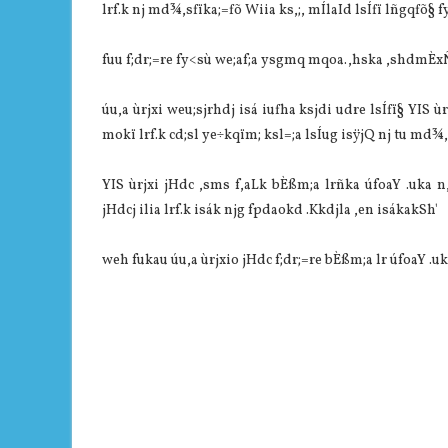
lrf.k nj md¾,sfïka;=fõ Wiia ks,;, mÍlaId lsÍfï lñgqfõ§ f
fuu f;dr;=re fy<sù we;af;a ysgmq mqoa.,hska ,shdmÈxÑ ls
úu,a ùrjxi weu;sjrhdj isá iufha ksjdi udre lsÍfï§ YIS 
mokï lrf.k cd;sl ye÷kqïm; ksl=;a lsÍug isÿjQ nj tu md¾,s
YIS ùrjxi jHdc ,sms f,aLk bÈßm;a lrñka úfoaY .uka n
jHdcj ilia lrf.k isák njg fpdaokd .Kkdjla ,en isákakSh'
weh fukau úu,a ùrjxio jHdc f;dr;=re bÈßm;a lr úfoaY .uka