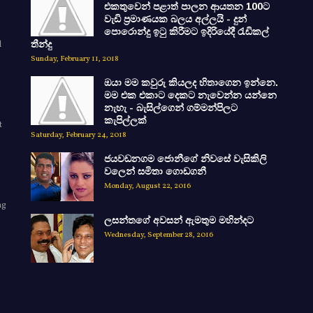
එකතුවෙන් පළාත් පාලන ආයතන 100ට
වැඩි ප්‍රමාණයක බලය අල්ලයි - දුන්
පොරොන්දු ඉටු කිරීමට ඉදිරියේදී රැඩිකල්
d
තීන්දු
Sunday, February 11, 2018
ඔයා මම කවුරු කියලද හිතාගෙන ඉන්නෙ.
මම එක එකාට දෙකට නැවෙන්න යන්නෙ
නැහැ - බැසිල්ගෙන් ගම්මන්පිලට
කැපිල්ලක්
t
Saturday, February 24, 2018
ජයවඩනගම ජොනීගේ නිවසේ වැසිකිලි
වලෙන් සමිතා ගොඩගනී
Monday, August 22, 2016
ng
ලසන්තගේ අවසන් ඇමතුම මහින්දට
e
Wednesday, September 28, 2016