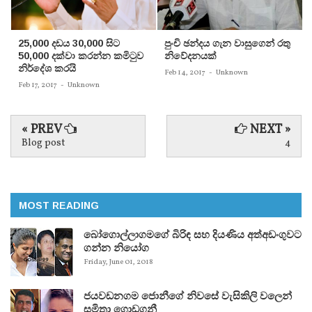
25,000 දඩය 30,000 සිට
පුංචි ඡන්දය ගැන වාසුගෙන් රතු
50,000 දක්වා කරන්න කමිටුව
නිවේදනයක්‌
නිර්දේශ කරයි
Feb 14, 2017
-
Unknown
Feb 17, 2017
-
Unknown
« PREV
NEXT »
Blog post
4
MOST READING
බෝගොල්ලාගමගේ බිරිඳ සහ දියණිය අත්අඩංගුවට
ගන්න නියෝග
Friday, June 01, 2018
ජයවඩනගම ජොනීගේ නිවසේ වැසිකිලි වලෙන්
සමිතා ගොඩගනී