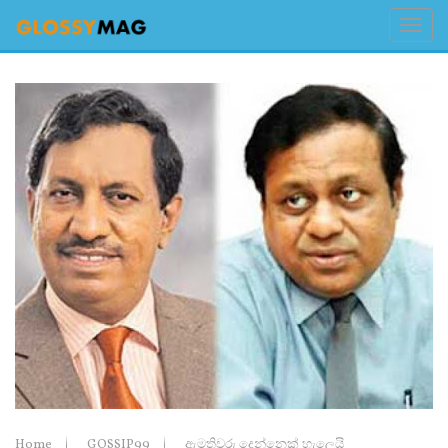
Home
GOSSIP99
ඇමතිවරු දෙන්නෙක් හැලෙයි