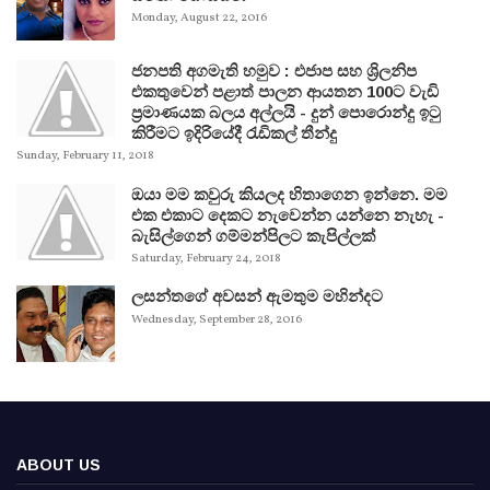
Monday, August 22, 2016
ජනපති අගමැති හමුව : එජාප සහ ශ්‍රිලනිප
එකතුවෙන් පළාත් පාලන ආයතන 100ට වැඩි
ප්‍රමාණයක බලය අල්ලයි - දුන් පොරොන්දු ඉටු
කිරීමට ඉදිරියේදී රැඩිකල් තීන්දු
Sunday, February 11, 2018
ඔයා මම කවුරු කියලද හිතාගෙන ඉන්නෙ. මම
එක එකාට දෙකට නැවෙන්න යන්නෙ නැහැ -
බැසිල්ගෙන් ගම්මන්පිලට කැපිල්ලක්
Saturday, February 24, 2018
ලසන්තගේ අවසන් ඇමතුම මහින්දට
Wednesday, September 28, 2016
ABOUT US