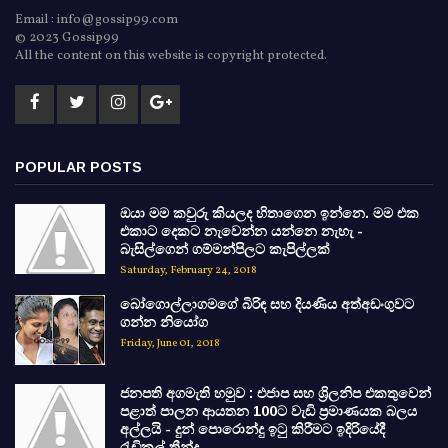
Email : info@gossip99.com
© 2023 Gossip99
All the content on this website is copyright protected.
POPULAR POSTS
ඔයා මම කවුරු කියලද හිතාගෙන ඉන්නෙ. මම එක
එකාට දෙකට නැවෙන්න යන්නෙ නැහැ -
බැසිල්ගෙන් ගම්මන්පිලට කැපිල්ලක්
Saturday, February 24, 2018
බෝගොල්ලාගමගේ බිරිඳ සහ දියණිය අත්අඩංගුවට
ගන්න නියෝග
Friday, June 01, 2018
ජනපති අගමැති හමුව : එජාප සහ ශ්‍රිලනිප එකතුවෙන්
පළාත් පාලන ආයතන 100ට වැඩි ප්‍රමාණයක බලය
අල්ලයි - දුන් පොරොන්දු ඉටු කිරීමට ඉදිරියේදී
රැඩිකල් තීන්දු