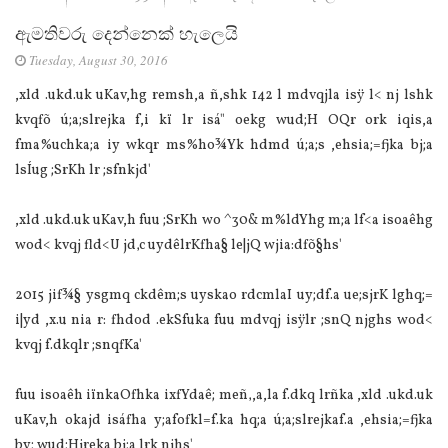
ඇමතිවරු දෙන්නෙක් හැලෙයි
Tuesday, August 30, 2016
,xld .ukd.uk uKav,hg remsh,a ñ,shk 142 l mdvqjla isÿ l< nj lshk
kvqfõ ú;a;slrejka f,i kï lr isá" oekg wud;H OQr ork iqis,a
fma‍%uchka;a iy wkqr ms‍%ho¾Yk hdmd ú;a;s ,ehsia;=fjka bj;a
lsÍug ;SrKh lr ;sfnkjd'
,xld .ukd.uk uKav,h fuu ;SrKh wo ^30& m‍%ldYhg m;a lf<a isoaêhg
wod< kvqj fld<U jd‚c uydêlrKfha§ le|jQ wjia:dfõ§hs'
2015 jif¾§ ysgmq ckdêm;s uyskao rdcmlaI uy;df.a ue;sjrK lghq;=
i|yd ,x.u nia r: fhdod .ekSfuka fuu mdvqj isÿlr ;snQ njghs wod<
kvqj f.dkqlr ;snqfKa'
fuu isoaêh iïnkaOfhka ixfYdaê; meñ‚,a,la f.dkq lrñka ,xld .ukd.uk
uKav,h okajd isáfha y;afofkl=f.ka hq;a ú;a;slrejkaf.a ,ehsia;=fjka
by; wud;Hjreka bj;a lrk njhs'