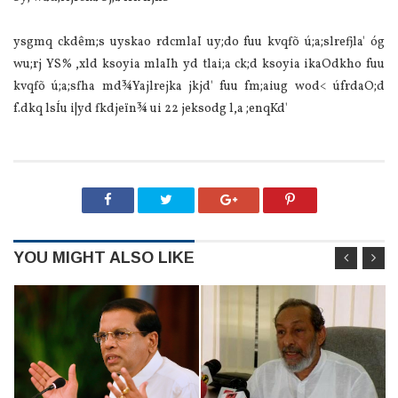
ysgmq ckdêm;s uyskao rdcmlaI uy;do fuu kvqfõ ú;a;slrefjla' óg
wu;rj YS‍% ,xld ksoyia mlaIh yd tlai;a ck;d ksoyia ikaOdkho fuu
kvqfõ ú;a;sfha md¾Yajlrejka jkjd' fuu fm;aiug wod< úfrdaO;d
f.dkq lsÍu i|yd fkdjeïn¾ ui 22 jeksodg l,a ;enqKd'
YOU MIGHT ALSO LIKE