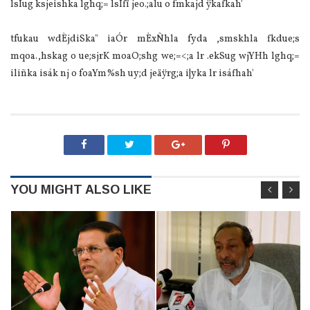
lsÍug ksjeishka lghq;= lsÍfï jeo.;alu o fmkajd ÿkafkah'
tfukau wdÈjdiSka" iaÓr mÈxÑhla fyda ,smskhla fkdue;s
mqoa.,hskag o ue;sjrK moaO;shg we;=<;a lr .ekSug wjYHh lghq;=
iliñka isák nj o foaYm%sh uy;d jeäÿrg;a i|yka lr isáfhah'
YOU MIGHT ALSO LIKE