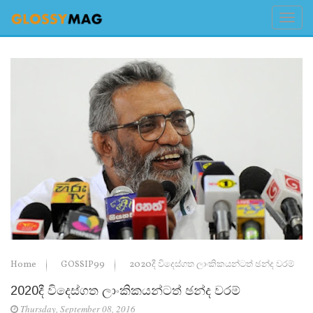
Home
GOSSIP99
2020දී විදෙස්ගත ලාංකිකයන්ටත් ඡන්ද වරම්
2020දී විදෙස්ගත ලාංකිකයන්ටත් ඡන්ද වරම්
Thursday, September 08, 2016