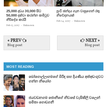
25,000 දඩය 30,000 සිට
පුංචි ඡන්දය ගැන වාසුගෙන් රතු
50,000 දක්වා කරන්න කමිටුව
නිවේදනයක්‌
නිර්දේශ කරයි
Feb 14, 2017
-
Unknown
Feb 17, 2017
-
Unknown
« PREV
NEXT »
Blog post
Blog post
MOST READING
බෝගොල්ලාගමගේ බිරිඳ සහ දියණිය අත්අඩංගුවට
ගන්න නියෝග
ජයවඩනගම ජොනීගේ නිවසේ වැසිකිලි වලෙන්
සමිතා ගොඩගනී