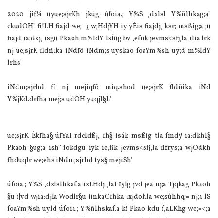
2020 jif¾ uyue;sjrKh jkúg úfoia.; Y%S ,dxlsl Y%ñlhkag;a"
ckudOH" fi!LH fiajd we;=¿ w;HdjYH iy yÈis fiajdj, ksr; msßig;a ;u
fiajd ia:dkj, isgu Pkaoh m%ldY lsÍug bv ,efnk jevms<sfj,la ilia lrk
nj ue;sjrK fldñika iNdfõ iNdm;s uyskao foaYm%sh uy;d m%ldY
lrhs'
iNdm;sjrhd fï nj mejiqfõ miq.shod ue;sjrK fldñika iNd
Y%jKd.drfha mej;s udOH yuqjl§h'
ue;sjrK Èkfha§ úfYaI rdcldßj, fh§ isák msßig tla fmdÿ ia:dkhl§
Pkaoh §ug;a ish¨‍ fokdgu iyk ie,fik jevms<sfj,la flfrys;a wjOdkh
fhduqlr we;ehs iNdm;sjrhd tys§ mejiSh'
úfoia.; Y%S ,dxlslhkaf.a ixLHdj ,laI 15lg jvd jeä nj;a Tjqkag Pkaoh
§u i|yd wjia:djla Wodlr§u iïnkaOfhka ixjdohla we;súhhq;= nj;a lS
foaYm%sh uyld úfoia.; Y%ñlhskaf.a kï Pkao kdu f,aLKhg we;=<;a