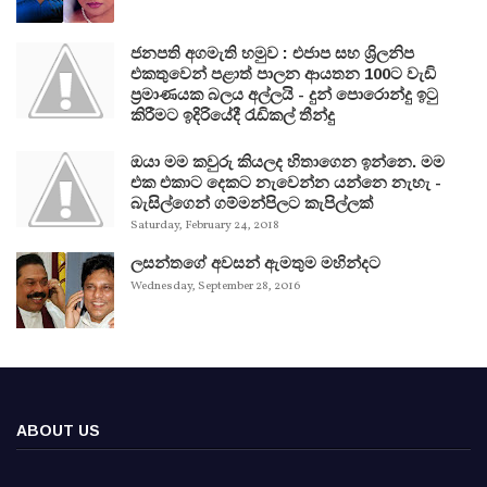
ජනපති අගමැති හමුව : එජාප සහ ශ්‍රිලනිප
එකතුවෙන් පළාත් පාලන ආයතන 100ට වැඩි
ප්‍රමාණයක බලය අල්ලයි - දුන් පොරොන්දු ඉටු
කිරීමට ඉදිරියේදී රැඩිකල් තීන්දු
ඔයා මම කවුරු කියලද හිතාගෙන ඉන්නෙ. මම
එක එකාට දෙකට නැවෙන්න යන්නෙ නැහැ -
බැසිල්ගෙන් ගම්මන්පිලට කැපිල්ලක්
Saturday, February 24, 2018
ලසන්තගේ අවසන් ඇමතුම මහින්දට
Wednesday, September 28, 2016
ABOUT US