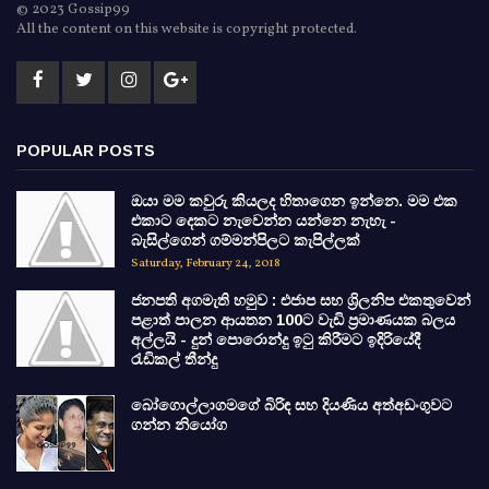
© 2023 Gossip99
All the content on this website is copyright protected.
POPULAR POSTS
ඔයා මම කවුරු කියලද හිතාගෙන ඉන්නෙ. මම එක
එකාට දෙකට නැවෙන්න යන්නෙ නැහැ -
බැසිල්ගෙන් ගම්මන්පිලට කැපිල්ලක්
Saturday, February 24, 2018
ජනපති අගමැති හමුව : එජාප සහ ශ්‍රිලනිප එකතුවෙන්
පළාත් පාලන ආයතන 100ට වැඩි ප්‍රමාණයක බලය
අල්ලයි - දුන් පොරොන්දු ඉටු කිරීමට ඉදිරියේදී
රැඩිකල් තීන්දු
බෝගොල්ලාගමගේ බිරිඳ සහ දියණිය අත්අඩංගුවට
ගන්න නියෝග