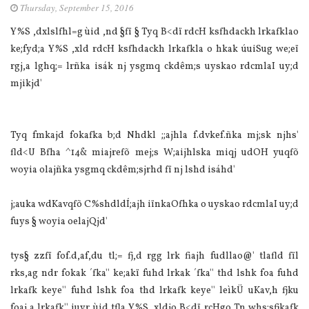
Thursday, September 15, 2016
Y‍%S ,dxlslfhl=g ùid ,nd §fï § Tyq B<dï rdcH ksfhdackh lrkafklao
ke;fyd;a Y‍%S ,xld rdcH ksfhdackh lrkafkla o hkak úuiSug we;eï
rgj,a lghq;= lrñka isák nj ysgmq ckdêm;s uyskao rdcmlaI uy;d
mjikjd'
Tyq fmkajd fokafka b;d Nhdkl ;;ajhla f.dvkef.ñka mj;sk njhs'
fld<U Bfha ^14& miajrefõ mej;s W;aijhlska miqj udOH yuqfõ
woyia olajñka ysgmq ckdêm;sjrhd fï nj lshd isáhd'
j;auka wdKavqfõ C%shdldÍ;ajh iïnkaOfhka o uyskao rdcmlaI uy;d
fuys § woyia oelajQjd'
tys§ zzfï fof.d,af,du tl;= fj,d rgg lrk fiajh fudllao@' tlafld fïl
rks,ag ndr fokak ´fka'' ke;akï fuhd lrkak ´fka'' thd lshk foa fuhd
lrkafk keye'' fuhd lshk foa thd lrkafk keye'' leìkÜ uKav,h fjku
foaj,a lrkafk'' iuyr ùid tfla Y%S ,xldjo B<dï rcHgo Tn whs;sfjkafk