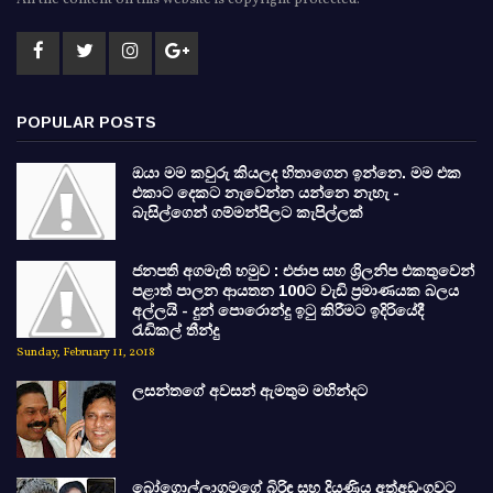
All the content on this website is copyright protected.
POPULAR POSTS
ඔයා මම කවුරු කියලද හිතාගෙන ඉන්නෙ. මම එක
එකාට දෙකට නැවෙන්න යන්නෙ නැහැ -
බැසිල්ගෙන් ගම්මන්පිලට කැපිල්ලක්
ජනපති අගමැති හමුව : එජාප සහ ශ්‍රිලනිප එකතුවෙන්
පළාත් පාලන ආයතන 100ට වැඩි ප්‍රමාණයක බලය
අල්ලයි - දුන් පොරොන්දු ඉටු කිරීමට ඉදිරියේදී
රැඩිකල් තීන්දු
Sunday, February 11, 2018
ලසන්තගේ අවසන් ඇමතුම මහින්දට
බෝගොල්ලාගමගේ බිරිඳ සහ දියණිය අත්අඩංගුවට