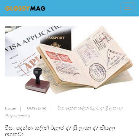
Home
GOSSIP99
වීසා දෙන්න කලින් ඊළාම් ද? ශ්‍රී ලංකා ද?
කියලා අහනවා
වීසා දෙන්න කලින් ඊළාම් ද? ශ්‍රී ලංකා ද? කියලා
අහනවා