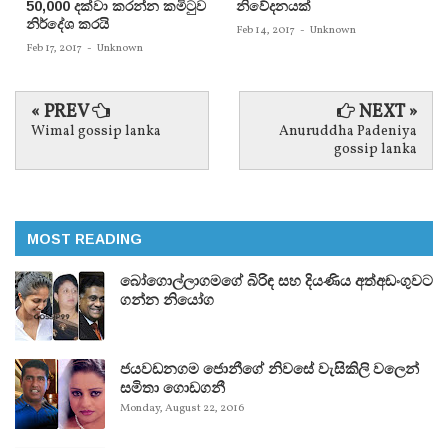
50,000 දක්වා කරන්න කමිටුව
නිවේදනයක්‌
නිර්දේශ කරයි
Feb 14, 2017
-
Unknown
Feb 17, 2017
-
Unknown
« PREV
NEXT »
Wimal gossip lanka
Anuruddha Padeniya
gossip lanka
MOST READING
බෝගොල්ලාගමගේ බිරිඳ සහ දියණිය අත්අඩංගුවට
ගන්න නියෝග
ජයවඩනගම ජොනීගේ නිවසේ වැසිකිලි වලෙන්
සමිතා ගොඩගනී
Monday, August 22, 2016