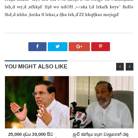
lsh,d wy,d ;sfhkjd' fïjd wo udOH ;=<ska l;d lrkafk keye'' fudlo
thd,d nhhs ,hsika tl lekai,a fjhs lsh,d'ZZ hkqfjkao mejiqjd'
YOU MIGHT ALSO LIKE
25,000 දඩය 30,000 සිට
පුංචි ඡන්දය ගැන වාසුගෙන් රතු