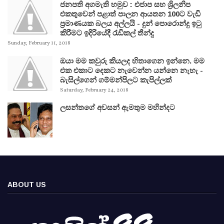
ජනපති අගමැති හමුව : එජාප සහ ශ්‍රිලනිප
එකතුවෙන් පළාත් පාලන ආයතන 100ට වැඩි
ප්‍රමාණයක බලය අල්ලයි - දුන් පොරොන්දු ඉටු
කිරීමට ඉදිරියේදී රැඩිකල් තීන්දු
Sunday, February 11, 2018
ඔයා මම කවුරු කියලද හිතාගෙන ඉන්නෙ. මම
එක එකාට දෙකට නැවෙන්න යන්නෙ නැහැ -
බැසිල්ගෙන් ගම්මන්පිලට කැපිල්ලක්
Saturday, February 24, 2018
ලසන්තගේ අවසන් ඇමතුම මහින්දට
ABOUT US