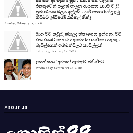
ජනපති අගමැති හමුව : එජාප සහ ශ්‍රිලනිප
එකතුවෙන් පළාත් පාලන ආයතන 100ට වැඩි
ප්‍රමාණයක බලය අල්ලයි - දුන් පොරොන්දු ඉටු
කිරීමට ඉදිරියේදී රැඩිකල් තීන්දු
Sunday, February 11, 2018
ඔයා මම කවුරු කියලද හිතාගෙන ඉන්නෙ. මම
එක එකාට දෙකට නැවෙන්න යන්නෙ නැහැ -
බැසිල්ගෙන් ගම්මන්පිලට කැපිල්ලක්
Saturday, February 24, 2018
ලසන්තගේ අවසන් ඇමතුම මහින්දට
Wednesday, September 28, 2016
ABOUT US