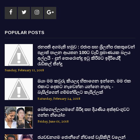
POPULAR POSTS
ජනපති අගමැති හමුව : එජාප සහ ශ්‍රිලනිප එකතුවෙන්
පළාත් පාලන ආයතන 100ට වැඩි ප්‍රමාණයක බලය
අල්ලයි - දුන් පොරොන්දු ඉටු කිරීමට ඉදිරියේදී
රැඩිකල් තීන්දු
Sunday, February 11, 2018
ඔයා මම කවුරු කියලද හිතාගෙන ඉන්නෙ. මම එක
එකාට දෙකට නැවෙන්න යන්නෙ නැහැ -
බැසිල්ගෙන් ගම්මන්පිලට කැපිල්ලක්
Saturday, February 24, 2018
බෝගොල්ලාගමගේ බිරිඳ සහ දියණිය අත්අඩංගුවට
ගන්න නියෝග
Friday, June 01, 2018
ජයවඩනගම ජොනීගේ නිවසේ වැසිකිලි වලෙන්