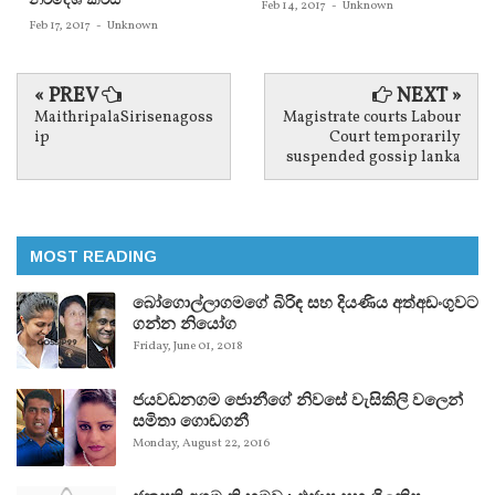
Feb 14, 2017
-
Unknown
Feb 17, 2017
-
Unknown
« PREV
NEXT »
MaithripalaSirisenagoss
Magistrate courts Labour
ip
Court temporarily
suspended gossip lanka
MOST READING
බෝගොල්ලාගමගේ බිරිඳ සහ දියණිය අත්අඩංගුවට
ගන්න නියෝග
Friday, June 01, 2018
ජයවඩනගම ජොනීගේ නිවසේ වැසිකිලි වලෙන්
සමිතා ගොඩගනී
Monday, August 22, 2016