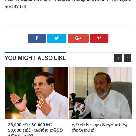
m%ldY l<d'
YOU MIGHT ALSO LIKE
25,000 දඩය 30,000 සිට
පුංචි ඡන්දය ගැන වාසුගෙන් රතු
50,000 දක්වා කරන්න කමිටුව
නිවේදනයක්‌
නිර්දේශ කරයි