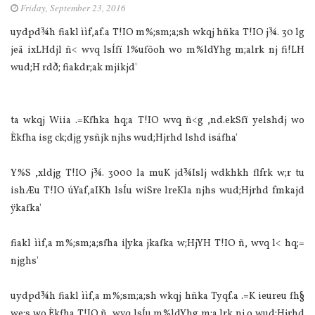
Friday, September 23, 2016
uydpd¾h fiakl ììf,af.a T!IO m%;sm;a;sh wkqj hñka T!IO j¾. 30 lg
jeä ixLHdjl ñ< wvq lsÍfï l%ufõoh wo m%ldYhg m;alrk nj fi!LH
wud;H rdð; fiakdr;ak mjikjd'
ta wkqj Wiia .=Kfhka hq;a T!IO wvq ñ<g ,nd.ekSfï yelshdj wo
Èkfha isg ck;djg ysñjk njhs wud;Hjrhd lshd isáfha'
Y%S ,xldjg T!IO j¾. 3000 la muK jd¾Islj wdkhkh flfrk w;r tu
ishÆu T!IO úYaf,aIKh lsÍu wiSre lreKla njhs wud;Hjrhd fmkajd
ÿkafka'
fiakl ììf,a m%;sm;a;sfha i|yka jkafka w;HjYH T!IO ñ, wvq l< hq;=
njghs'
uydpd¾h fiakl ììf,a m%;sm;a;sh wkqj hñka Tyqf.a .=K ieureu fh§
we;s wo Èkfha T!IO ñ, wvq lsÍu m%ldYhg m;a lrk nj o wud;Hjrhd