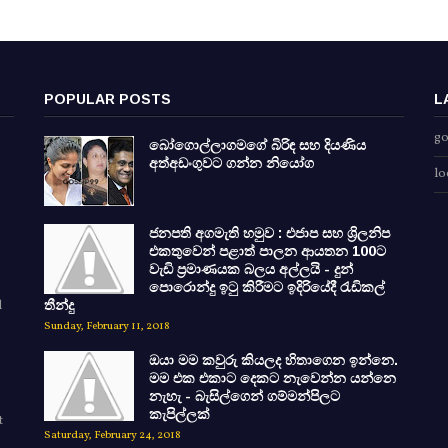
POPULAR POSTS
L
go
බෝගොල්ලාගමගේ බිරිඳ සහ දියණිය
අත්අඩංගුවට ගන්න නියෝග
lo
ජනපති අගමැති හමුව : එජාප සහ ශ්‍රිලනිප
එකතුවෙන් පළාත් පාලන ආයතන 100ට
වැඩි ප්‍රමාණයක බලය අල්ලයි - දුන්
පොරොන්දු ඉටු කිරීමට ඉදිරියේදී රැඩිකල්
d
තීන්දු
Sunday, February 11, 2018
ඔයා මම කවුරු කියලද හිතාගෙන ඉන්නෙ.
මම එක එකාට දෙකට නැවෙන්න යන්නෙ
නැහැ - බැසිල්ගෙන් ගම්මන්පිලට
කැපිල්ලක්
t
Saturday, February 24, 2018