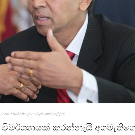
මර්ශනයක් කරන්නැයි අගමැතිගෙන් ඉල්ලයි
න විමර්ශනයක් කරන්නැයි අගමැතිග