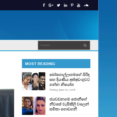
MOST READING
බෝගොල්ලාගමගේ බිරිඳ
සහ දියණිය අත්අඩංගුවට
ගන්න නියෝග
Friday, June 01, 2018
ජයවඩනගම ජොනීගේ
නිවසේ වැසිකිලි වලෙන්
සමිතා ගොඩගනී