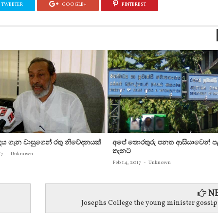
TWEETER
GOOGLE+
PINTEREST
න්දය ගැන වාසුගෙන් රතු නිවේදනයක්‌
අපේ තොරතුරු පනත ආසියාවෙන් ප
තැනට
17
-
Unknown
Feb 14, 2017
-
Unknown
NE
Josephs College the young minister gossip