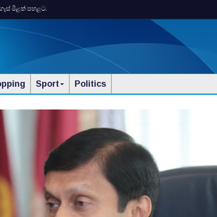
ගෑස් මිළත් පහළට.
opping
Sport
Politics