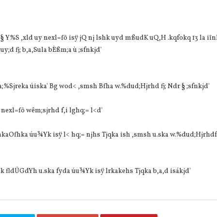
§ Y‍%S ,xld uy nexl=fõ isÿ jQ nj lshk uyd mßudK uQ,H .kqfokq 13 la i
;d fj; b,a,Sula bÈßm;a ù ;sfnkjd'
;‍%Sjreka úiska' Bg wod< ,smsh Bfha w.‍%dud;Hjrhd fj; Ndr § ;sfnkjd'
 nexl=fõ wêm;sjrhd f,i lghq;= l<d'
ïnkaOfhka úu¾Yk isÿ l< hq;= njhs Tjqka ish ,smsh u.ska w.‍%dud;Hjrhdf
ldÜGdYh u.ska fyda úu¾Yk isÿ lrkakehs Tjqka b,a,d isákjd'