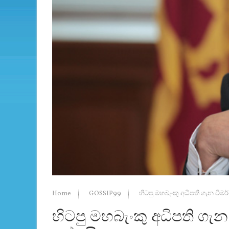
Home
GOSSIP99
හිටපු මහබැංකු අධිපති ගැන වි
හිටපු මහබැංකු අධිපති ගැ