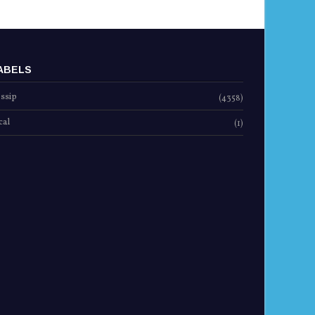
ABELS
ssip
(4358)
cal
(1)