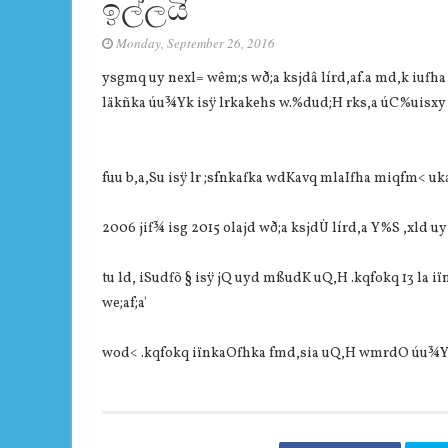
ඉල්ලයි
Monday, September 26, 2016
ysgmq uy nexl= wêm;s wð;a ksjdâ lírd,af.a md,k iufha 
läkñka úu¾Yk isÿ lrkakehs w.‍%dud;H rks,a úC%uisxy uy
fuu b,a,Su isÿ lr ;sfnkafka wdKavq mlaIfha miqfm< uka
2006 jif¾ isg 2015 olajd wð;a ksjdÙ lírd,a Y‍%S ,xld uy
tu ld, iSudfõ § isÿ jQ uyd mßudK uQ,H .kqfokq 13 la i
we;af;a'
wod< .kqfokq iïnkaOfhka fmd,sia uQ,H wmrdO úu¾Yk f