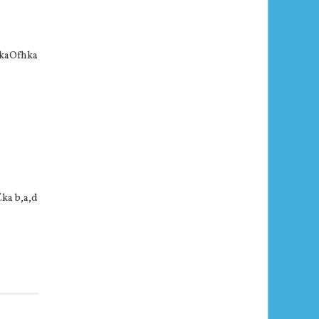
ïnkaOfhka
.ka b,a,d