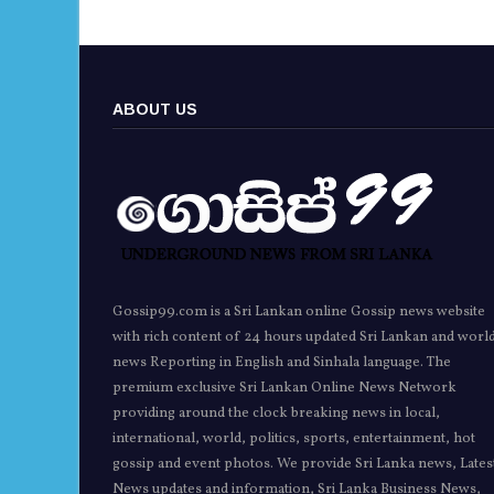
ABOUT US
Gossip99.com is a Sri Lankan online Gossip news website
with rich content of 24 hours updated Sri Lankan and worl
news Reporting in English and Sinhala language. The
premium exclusive Sri Lankan Online News Network
providing around the clock breaking news in local,
international, world, politics, sports, entertainment, hot
gossip and event photos. We provide Sri Lanka news, Lates
News updates and information, Sri Lanka Business News,