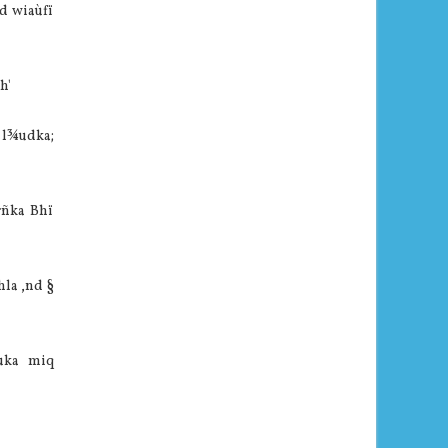
,d wiaùfï
h'
, l¾udka;
rñka Bhï
la ,nd §
fuka miq