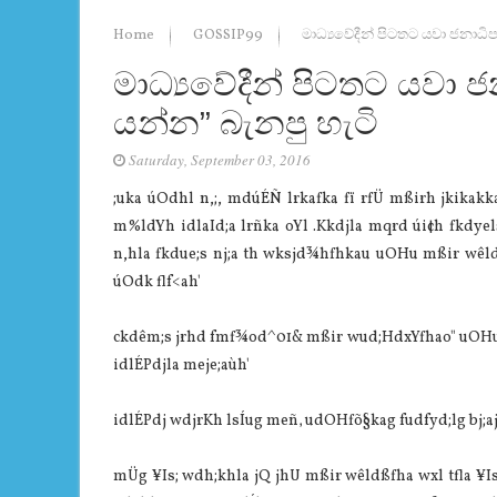
Home
GOSSIP99
මාධ්‍යවේදීන් පිටතට යවා ජනාධිප
මාධ්‍යවේදීන් පිටතට යවා ජන
යන්න” බැනපු හැටි
Saturday, September 03, 2016
;uka úOdhl n,;, mdúÉÑ lrkafka fï rfÜ mßirh jkikakka
m%ldYh idlaId;a lrñka oYl .Kkdjla mqrd úi¢h fkdyel
n,hla fkdue;s nj;a th wksjd¾hfhkau uOHu mßir wêldßhg
úOdk flf<ah'
ckdêm;s jrhd fmf¾od^01& mßir wud;HdxYfhao" uOHu m
idlÉPdjla meje;aùh'
idlÉPdj wdjrKh lsÍug meñ‚ udOHfõ§kag fudfyd;lg bj;aj 
mÜg ¥Is; wdh;khla jQ jhU mßir wêldßfha wxl tfla ¥I