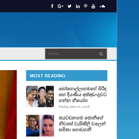
MOST READING
බෝගොල්ලාගමගේ බිරිඳ
සහ දියණිය අත්අඩංගුවට
ගන්න නියෝග
Friday, June 01, 2018
ජයවඩනගම ජොනීගේ
නිවසේ වැසිකිලි වලෙන්
සමිතා ගොඩගනී