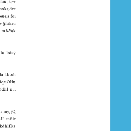
fuu ;k;=r
 mska;dre
eue;s foi
bv §fukau
hs m%Yak
la lsisÿ
a f.k .sh
amiq uOHu
Odhl n,;,
la my, jQ
jhU mßir
kdhlf.ka