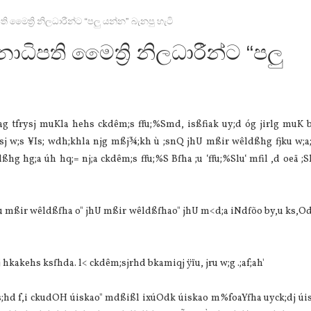
ති මෛත්‍රි නිලධාරීන්ට “පලු යන්න” බැනපු හැටි
ාධිපති මෛත්‍රි නිලධාරීන්ට “පලු
g tfrysj muKla hehs ckdêm;s ffu;%Smd, isßfiak uy;d óg jirlg muK by
sj w;s ¥Is; wdh;khla njg mßj¾;kh ù ;snQ jhU mßir wêldßhg fjku w;a;
 hg;a úh hq;= nj;a ckdêm;s ffu;%S Bfha ;u ‘ffu;%Slu‘ mfil ,d oeä ;Sk
ßir wêldßfha o" jhU mßir wêldßfhao" jhU m<d;a iNdfõo by,u ks,OdÍ
hkakehs ksfhda. l< ckdêm;sjrhd bkamiqj ÿïu, jru w;g .;af;ah'
s;hd f,i ckudOH úiskao" mdßißl ixúOdk úiskao m%foaYfha uyck;dj úis