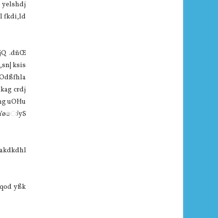
 yelshdj
l fkdi,ld
 jQ .dñŒ
,sn| ksis
s,Odßfhla
kag crdj
IKhg uOHu
foaYøෝyS
fiakdkdhl
uqod yßk