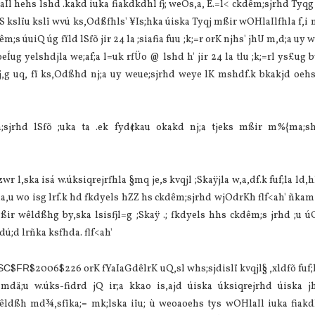
aIl hehs lshd .kakd iuka fiakdkdhl fj; weÕs,a, È.=l< ckdêm;sjrhd Tyqg 
yS kslïu kslï wvú ks,Odßfhls' ¥Is;hka úiska Tyqj mßir wOHlaIlfhla f,i
êm;s úuiQ úg fïld lSfõ jir 24 la ;siafia fuu ;k;=r orK njhs' jhU m,d;a uy w
oeÍug yelshdjla we;af;a l=uk rfÜo @ lshd h' jir 24 la tlu ;k;=rl ys£ug 
j,g uq, fï ks,Odßhd nj;a uy weue;sjrhd weye lK mshdf.k bkakjd oe
sjrhd lSfõ ;uka ta .ek fyd¢kau okakd nj;a tjeks mßir m%{ma;sh
zwr l,ska isá w.úksiqrejrfhla §mq je,s kvqjl ;Skaÿjla w,a,df.k fuf;la ld,hl
i,a,u wo isg lrf.k hd fkdyels hZZ hs ckdêm;sjrhd wjOdrKh flf<ah' ñk
ßir wêldßhg by,ska lsisfjl=g ;Skaÿ .; fkdyels hhs ckdêm;s jrhd ;u ú
dú;d lrñka ksfhda. flf<ah'
SC
$
FR
$2006$226 orK fYaIaGdêlrK uQ,sl whs;sjdislï kvqjl§ ,xldfõ fuf;
=mdä;u w.úks-fidrd jQ ir;a kkao is,ajd úiska úksiqrejrhd úiska 
êldßh md¾,sfïka;= mk;lska iïu; ù weoaoehs tys wOHlaIl iuka fiakd