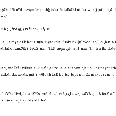
uu jd¾;dfõ úYd, wvqmdvq ;sìh§ iuka fiakdkdhl úiska wjir § ;sfí' id,dj
 we;'
mh ;=, fydag,a ye§ug wjir § ;sfí'
 .,aj,j,a mj;ajdf.k hdug iuka fiakdkdhl úiska bv §u' Wod- iqÔjd ,lañŒ 
ßir wdrlaIK n,m;%h$ leŒï n,m;%h$ mqmqrK øjH n,m;%h lsisjla fkdue
Yd, mdßißl ydkshla jk mßÈ jir 20 la ;siafia wm c,h ud Thg neyer lrh
akdkdhlf.a m<d;a mßir wêldßh ksÈ jeo isà' fuys n,mEu niakdysr m<d;
%foaYfha lfvd,dk wdY%s; mßirh yd yeñ,agka we, wdY%s; m%foaY wêl 
kdue;sj ¨‍Kq f,ajdhla bÈlrhs'