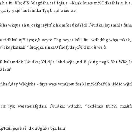
;a iu. ¥Is; ð*S *elagßfha isá iqis,a .=Kr;ak kue;s m%Odksfhla ;u b,a
kag;a iy .ykjd‘ hs lshñka Tyq b,a,d wiaù we;'
ha wkque;sh u; oekg isÿlrf.k hk mßir úkdYldÍ l¾udka; lsysmhla fufia
ska ridhksl øjH iys; c,h oeÿre Thg neyer lsÍu' fuu wdh;khg wh;a mkak
bv fkdÿkafkah' ^fudjqka iïnkaO fndfyda jd¾;d m< ù we;&
ß ksIamdok l¾udka; Yd,djla lshd wjir ,nd fï jk úg negß Bhï WKq l
 lsÍu'
iñka f,day WKqlrhs - fuys we;s wmQreu foa kï m%dfoaYSh iNdfõ wjirh
 fl¢ iys; weianeiafgdaia l¾udka; wdh;kh' ^ckdêm;s ffu;%S m;aù
dúl je,s ksê jd‚c uÜgñka bj;a lsÍu'