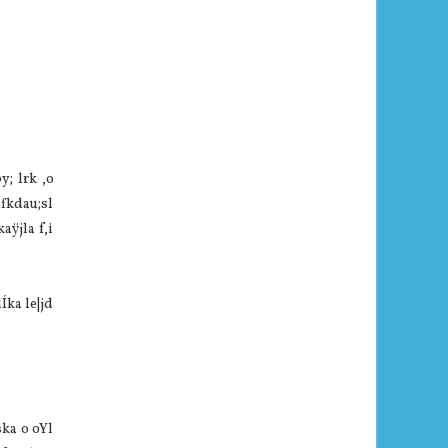
; lrk ,o
fkdau;sl
aÿjla f,i
ka le|jd
ka o oYl