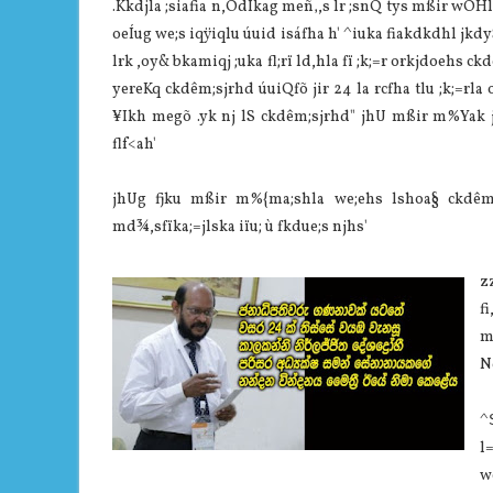
.Kkdjla ;siafia n,OdÍkag meñ‚,s lr ;snQ tys mßir wOHl
oeÍug we;s iqÿiqlu úuid isáfha h' ^iuka fiakdkdhl jkd
lrk ,oy& bkamiqj ;uka fl;rï ld,hla fï ;k;=r orkjdoehs ckd
yereKq ckdêm;sjrhd úuiQfõ jir 24 la rcfha tlu ;k;=rla 
¥Ikh megõ .yk nj lS ckdêm;sjrhd" jhU mßir m%Yak 
flf<ah'
jhUg fjku mßir m%{ma;shla we;ehs lshoa§ ckdêm;
md¾,sfïka;=jlska iïu; ù fkdue;s njhs'
z
f
m
N
^
l
w