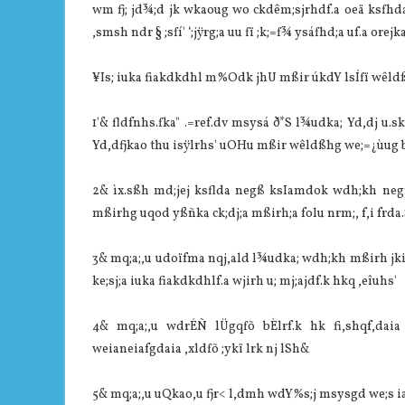
wm fj; jd¾;d jk wkaoug wo ckdêm;sjrhdf.a oeä ksfhda.h
,smsh ndr § ;sfí' ‘;jÿrg;a uu fï ;k;=f¾ ysáfhd;a uf.a orej
¥Is; iuka fiakdkdhl m%Odk jhU mßir úkdY lsÍfï wêldßf
1'& fldfnhs.fka" .=ref.dv msysá ð*S l¾udka; Yd,dj u.
Yd,dfjkao thu isÿlrhs' uOHu mßir wêldßhg we;=¿ùug 
2& ìx.sßh md;jej ksflda negß ksIamdok wdh;kh neg
mßirhg uqod yßñka ck;dj;a mßirh;a folu nrm;, f,i frda.S
3& mq;a;,u udoïfma nqj,ald l¾udka; wdh;kh mßirh jk
ke;sj;a iuka fiakdkdhlf.a wjirh u; mj;ajdf.k hkq ,eîuhs'
4& mq;a;,u wdrÉÑ lÜgqfõ bÈlrf.k hk fi,shqf,daia
weianeiafgdaia ,xldfõ ;ykï lrk nj lSh&
5& mq;a;,u uQkao,u fjr< l,dmh wdY%s;j msysgd we;s iajN