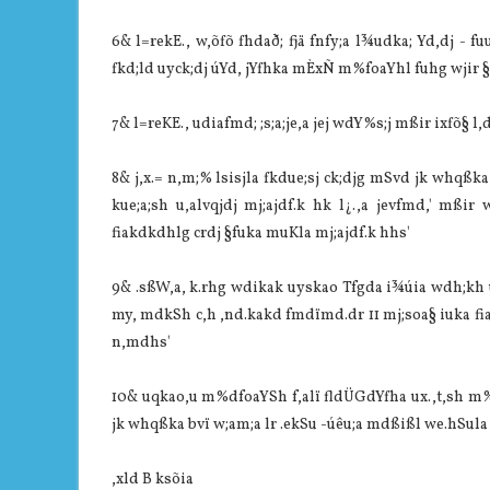
6& l=rekE., w,õfõ fhdað; fjä fnfy;a l¾udka; Yd,dj - f
fkd;ld uyck;dj úYd, jYfhka mÈxÑ m%foaYhl fuhg wjir §
7& l=reKE., udiafmd; ;s;a;je,a jej wdY%s;j mßir ixfõ§ l,d
8& j,x.= n,m;% lsisjla fkdue;sj ck;djg mSvd jk whqßka
kue;a;sh u,alvqjdj mj;ajdf.k hk l¿.,a jevfmd,' m
fiakdkdhlg crdj §fuka muKla mj;ajdf.k hhs'
9& .sßW,a, k.rhg wdikak uyskao Tfgda i¾úia wdh;kh ú
my, mdkSh c,h ,nd.kakd fmdïmd.dr 11 mj;soa§ iuka fi
n,mdhs'
10& uqkao,u m%dfoaYSh f,alï fldÜGdYfha ux.,t,sh m
jk whqßka bvï w;am;a lr .ekSu -úêu;a mdßißl we.hSula f
,xld B ksõia