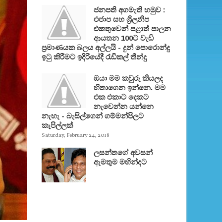
ජනපති අගමැති හමුව :
එජාප සහ ශ්‍රිලනිප
එකතුවෙන් පළාත් පාලන
ආයතන 100ට වැඩි
ප්‍රමාණයක බලය අල්ලයි - දුන් පොරොන්දු
ඉටු කිරීමට ඉදිරියේදී රැඩිකල් තීන්දු
ඔයා මම කවුරු කියලද
හිතාගෙන ඉන්නෙ. මම
එක එකාට දෙකට
නැවෙන්න යන්නෙ
නැහැ - බැසිල්ගෙන් ගම්මන්පිලට
කැපිල්ලක්
Saturday, February 24, 2018
ලසන්තගේ අවසන්
ඇමතුම මහින්දට