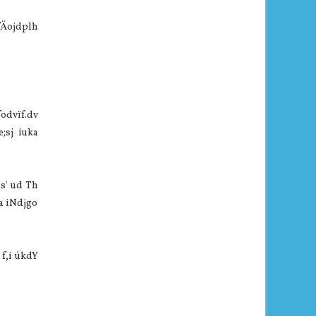
 fÄojdplh
fodvïf.dv
;sj iuka
s' ud Th
a iNdjgo
f,i úkdY