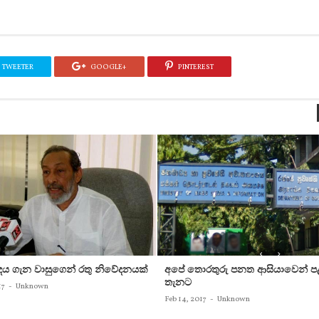
TWEETER
GOOGLE+
PINTEREST
න්දය ගැන වාසුගෙන් රතු නිවේදනයක්‌
අපේ තොරතුරු පනත ආසියාවෙන් ප
තැනට
17
-
Unknown
Feb 14, 2017
-
Unknown