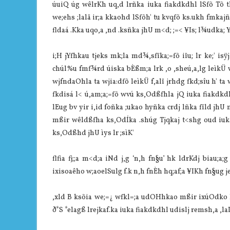
úuiQ úg wêlrKh uq,d lrñka iuka fiakdkdhl lSfõ Tõ th
we;ehs ;lalä ir;a kkaohd lSfõh' tu kvqfõ ks.ukh fmkaj
fldaá .Kka uqo,a ,nd .ksñka jhU m<d; ;=< ¥Is; l¾udka;
i;H jYfhkau tjeks mk;la md¾,sfïka;=fõ iïu; lr ke;' 
chúl%u fmf¾rd úiska bÈßm;a lrk ,o ,sheú,a,lg leìkÜ 
wjfndaOhla ta wjia:dfõ leìkÜ f,alï jrhdg fkd;sîu h' 
fkdisá l< ú,am;a;=fõ wvú ks,Odßfhla jQ iuka fiakdkd
lEug bv yir i,id foñka ;ukao hyñka crdj lñka fïld jhU
mßir wêldßfha ks,OdÍka .shúg Tjqkaj t<shg oud iuka 
ks,Odßhd jhU ìys lr ;sìK'
flfia fj;;a m<d;a iNd j,g ‘n,h fn§u’ hk ldrKdj biau;a
ixisoaêho w;aoelSulg f.k n,h fnÈh hq;af;a ¥IKh fn§ug jeg l
,xld B ksõia we;=¿ wfkl=;a udOHhkao mßir ixúOdko
ð*S *elagß lrejkaf.ka iuka fiakdkdhl udislj remsh,a ,laI 