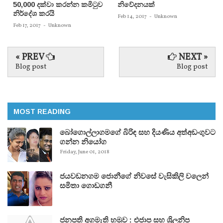
50,000 දක්වා කරන්න කමිටුව
නිවේදනයක්‌
නිර්දේශ කරයි
Feb 14, 2017
-
Unknown
Feb 17, 2017
-
Unknown
« PREV
NEXT »
Blog post
Blog post
MOST READING
බෝගොල්ලාගමගේ බිරිඳ සහ දියණිය අත්අඩංගුවට
ගන්න නියෝග
Friday, June 01, 2018
ජයවඩනගම ජොනීගේ නිවසේ වැසිකිලි වලෙන්
සමිතා ගොඩගනී
ජනපති අගමැති හමුව : එජාප සහ ශ්‍රිලනිප