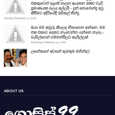
එකතුවෙන් පළාත් පාලන ආයතන 100ට වැඩි
ප්‍රමාණයක බලය අල්ලයි - දුන් පොරොන්දු ඉටු
කිරීමට ඉදිරියේදී රැඩිකල් තීන්දු
Sunday, February 11, 2018
ඔයා මම කවුරු කියලද හිතාගෙන ඉන්නෙ. මම
එක එකාට දෙකට නැවෙන්න යන්නෙ නැහැ -
බැසිල්ගෙන් ගම්මන්පිලට කැපිල්ලක්
Saturday, February 24, 2018
ලසන්තගේ අවසන් ඇමතුම මහින්දට
ABOUT US