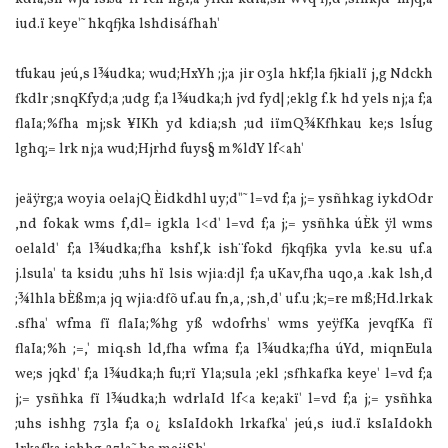
iud.ï keye'˜‍ hkqfjka lshdisáfhah'
tfukau jeú,s l¾udka; wud;HxYh ;j;a jir 03la hkf;la fjkialï j,g Ndckh
fkdlr ;snqKfyd;a ;udg f;a l¾udka;h jvd fyd| ;eklg f.k hd yels nj;a f;a
flaIa;%fha mj;sk ¥IKh yd kdia;sh ;ud iïmQ¾Kfhkau ke;s lsÍug
lghq;= lrk nj;a wud;Hjrhd fuys§ m%ldY lf<ah'
jeäÿrg;a woyia oelajQ Èidkdhl uy;d"˜‍ l=vd f;a j;= ysñhkag iykdOdr
,nd fokak wms f,dl= igkla l<d' l=vd f;a j;= ysñhka úÈk ÿl wms
oelald' f;a l¾udka;fha kshf,k ish¨‍fokd fjkqfjka yvla ke.su uf.a
j.lsula' ta ksidu ;uhs hï lsis wjia:djl f;a uKav,fha uqo,a .kak lsh,d
;¾lhla bÈßm;a jq wjia:dfõ uf.au fn,a, ;sh,d' uf.u ;k;=re mß;Hd.lrkak
.sfha' wfma fï flaIa;%hg yß wdofrhs' wms yeÿfKa jevqfKa fï
flaIa;%h ;=,' miq.sh ld,fha wfma f;a l¾udka;fha úYd, miqnEula
we;s jqkd' f;a l¾udka;h fu;rï Yla;sula ;ekl ;sfhkafka keye' l=vd f;a
j;= ysñhka fï l¾udka;h wdrlaId lf<a ke;akï' l=vd f;a j;= ysñhka
;uhs ishhg 73la f;a o¿ ksIaIdokh lrkafka' jeú,s iud.ï ksIaIdokh