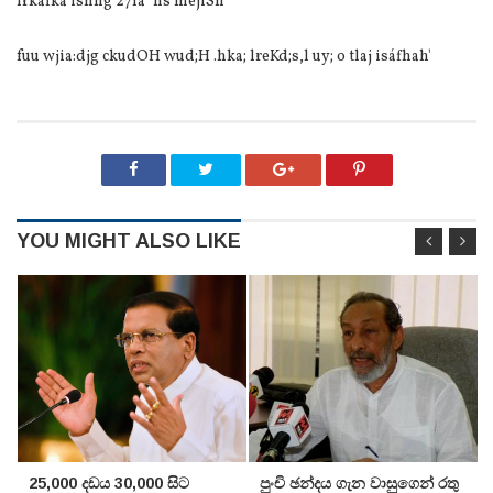
lrkafka ishhg 27la˜‍ hs mejiSh'
fuu wjia:djg ckudOH wud;H .hka; lreKd;s,l uy; o tlaj isáfhah'
YOU MIGHT ALSO LIKE
25,000 දඩය 30,000 සිට
පුංචි ඡන්දය ගැන වාසුගෙන් රතු