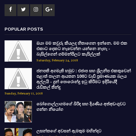
POPULAR POSTS
ඔයා මම කවුරු කියලද හිතාගෙන ඉන්නෙ. මම එක
එකාට දෙකට නැවෙන්න යන්නෙ නැහැ -
බැසිල්ගෙන් ගම්මන්පිලට කැපිල්ලක්
Saturday, February 24, 2018
ජනපති අගමැති හමුව : එජාප සහ ශ්‍රිලනිප එකතුවෙන්
පළාත් පාලන ආයතන 100ට වැඩි ප්‍රමාණයක බලය
අල්ලයි - දුන් පොරොන්දු ඉටු කිරීමට ඉදිරියේදී
රැඩිකල් තීන්දු
Sunday, February 11, 2018
බෝගොල්ලාගමගේ බිරිඳ සහ දියණිය අත්අඩංගුවට
ගන්න නියෝග
ලසන්තගේ අවසන් ඇමතුම මහින්දට