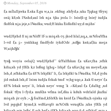
Monday, September 05, 2016
f;a mÍlaIljreka È.ska È.gu w,a,ia .ekSug .shfyd;a ;uka Tjqkag tfrysj
oeäj kS;sh l%shd;aul lrk nj;a tjka jrola l< lsisfjl=g lsisÿ iudjla
fkdfok nj;a jeje,s l¾udka; wud;H kùka Èidkdhl uy;d mjihs'
wud;Hjrhd fï nj m%ldY lf<a miq.sh 03 jkod hlal,uq,a, m%foaYfha
l=vd f;a j;= ysñhkag fmdfydr iykdOdr ,nd§u ksñ;af;ka mej;s
W;aijhl§h'
tys§ woyia oelajQ wud;Hjrhd"˜‍ úfYaIfhkau f;a uKav,fha ;sfhk
kdia;sh yd ÿIKh k;r lsßug lghq;= lrkjd' f;a uKav,hg uu meyeÈ,sju
lsh,d ;sfhkafka f;a ñY% lrkjdkï" li, f;a lrkjdkï ta l¾udka; Yd,d jydu
jid oukak lsh,d' lsisu iudjla fokak tmd' w;hg uqo,a .kak tl neye' f;a
ñY% lrkak neye' li, lrkak neye' wmg ´k .=Kd;aul f;a f,dalhg ,nd
fokak' tfyu l<fyd;a muKhs wfma isf,dka à kduh wdrlaId jkafka'
miq.sh jir oyh ;=,§ foaYmd,kSlrKh ùu ksid f;a l¾udka;h ojiska oji
lvd jegqkd' hymd,k wdKavqfõ m%Odk wruqKla ;uhs ÿIKh yd
kdia;sh wju lsßu' fï rch hgf;a ÿIKh kdia;sh wvq fj,d ;sfhkjd' mjq,a