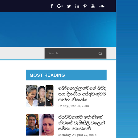
MOST READING
බෝගොල්ලාගමගේ බිරිඳ
සහ දියණිය අත්අඩංගුවට
ගන්න නියෝග
Friday, June 01, 2018
ජයවඩනගම ජොනීගේ
නිවසේ වැසිකිලි වලෙන්
සමිතා ගොඩගනී
Monday, August 22, 2016