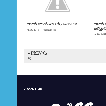
ජනපති ජෝර්ජියාවේ නිල සංචාරයක
ජනපති
කමිටුව
Jul 17, 2018
-
Anonymous
Jul 16, 201
« PREV
65
ABOUT US