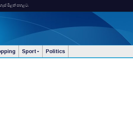
ගෑස් මිළත් පහළට.
opping
Sport
Politics