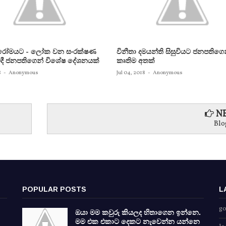
 රෝමයට - ලෝක වන සංරක්ෂණ
විනීතා දමයන්ති සිසුවියට ජනපතිගෙ
ේදී ජනපතිගෙන් විශේෂ දේශනයක්
කෘතිම අතක්
8
-
Anonymous
Jul 04, 2018
-
Anonymous
NE
Blo
POPULAR POSTS
L
go
ඔයා මම කවුරු කියලද හිතාගෙන ඉන්නෙ.
මම එක එකාට දෙකට නැවෙන්න යන්නෙ