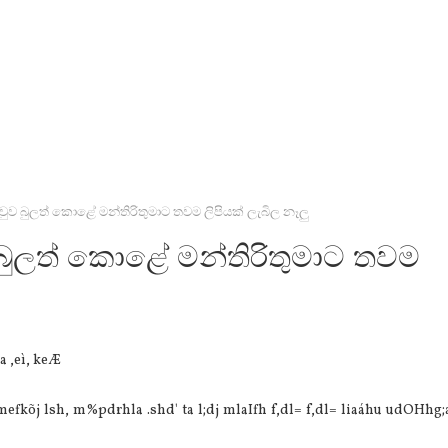
ව බුලත් කොළේ මන්තිරිතුමාට තවම ලිපියක් ලැබිල නෑලු
ුලත් කොළේ මන්තිරිතුමාට තවම
a ,eì, keÆ
la mefkõj lsh, m%pdrhla .shd' ta l;dj mlaIfh f,dl= f,dl= liaáhu udOHhg