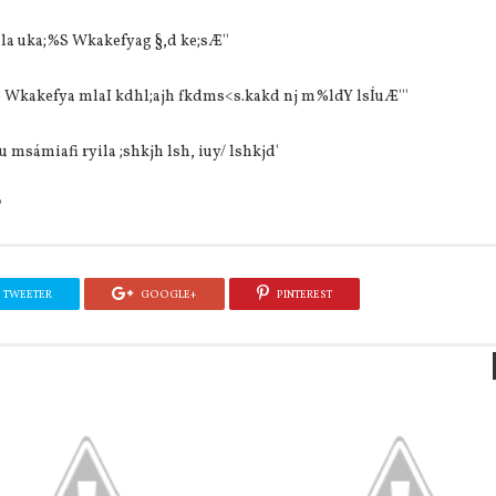
shla uka;%S Wkakefyag §,d ke;sÆ''
ro Wkakefya mlaI kdhl;ajh fkdms<s.kakd nj m%ldY lsÍuÆ'''
Íu msámiafi ryila ;shkjh lsh, iuy/ lshkjd'
'
TWEETER
GOOGLE+
PINTEREST