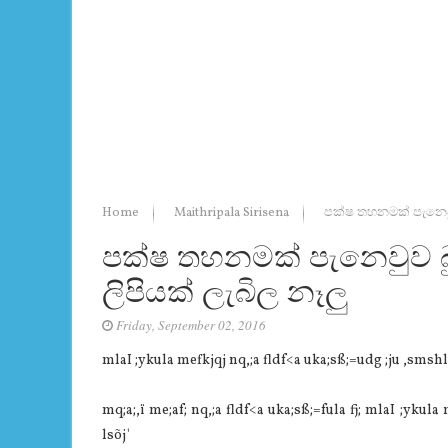
Home
Maithripala Sirisena
පක්ෂ තහනමක් පැනෙවු
පක්ෂ තහනමක් පැනෙවුව බ
ලිපියක් ලැබිල නෑලු
Friday, September 02, 2016
mlaI ;ykula mefkjqj nq,;a fldf<a uka;sß;=udg ;ju ,smshl
mq;a;,ï me;af; nq,;a fldf<a uka;sß;=fula fj; mlaI ;yku
lsõj'