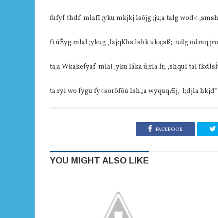
fufy‍f thdf. mlafI ;yku mkjkj lsõjg ;ju;a talg wod< ,sm
fï úÈyg mlaI ;ykug ,lajqKhs lshk uka;sß;=udg odmq j
ta;a Wkakefyaf. mlaI ;yku láka ú;rla lr, ,shqul tal fkdls
ta ryi wo fygu fy<sorõfõú lsh,;a wyquqÆj, l;djla hkjd''
FACEBOOK
YOU MIGHT ALSO LIKE