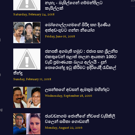
lo
නැහැ - බැසිල්ගෙන් ගම්මන්පිලට
කැපිල්ලක්
Saturday, February 24, 2018
බෝගොල්ලාගමගේ බිරිඳ සහ දියණිය
අත්අඩංගුවට ගන්න නියෝග
Friday, June 01, 2018
d
ජනපති අගමැති හමුව : එජාප සහ ශ්‍රිලනිප
එකතුවෙන් පළාත් පාලන ආයතන 100ට
වැඩි ප්‍රමාණයක බලය අල්ලයි - දුන්
පොරොන්දු ඉටු කිරීමට ඉදිරියේදී රැඩිකල්
තීන්දු
t
Sunday, February 11, 2018
ලසන්තගේ අවසන් ඇමතුම මහින්දට
Wednesday, September 28, 2016
ng
ජයවඩනගම ජොනීගේ නිවසේ වැසිකිලි
e
වලෙන් සමිතා ගොඩගනී
Monday, August 22, 2016