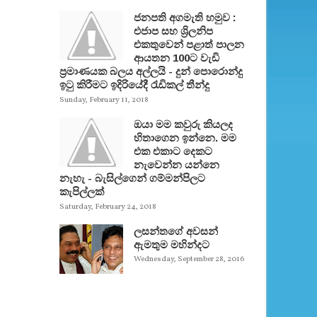
ජනපති අගමැති හමුව :
එජාප සහ ශ්‍රිලනිප
එකතුවෙන් පළාත් පාලන
ආයතන 100ට වැඩි
ප්‍රමාණයක බලය අල්ලයි - දුන් පොරොන්දු
ඉටු කිරීමට ඉදිරියේදී රැඩිකල් තීන්දු
Sunday, February 11, 2018
ඔයා මම කවුරු කියලද
හිතාගෙන ඉන්නෙ. මම
එක එකාට දෙකට
නැවෙන්න යන්නෙ
නැහැ - බැසිල්ගෙන් ගම්මන්පිලට
කැපිල්ලක්
Saturday, February 24, 2018
ලසන්තගේ අවසන්
ඇමතුම මහින්දට
Wednesday, September 28, 2016