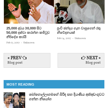
25,000 දඩය 30,000 සිට
පුංචි ඡන්දය ගැන වාසුගෙන් රතු
50,000 දක්වා කරන්න කමිටුව
නිවේදනයක්‌
නිර්දේශ කරයි
Feb 14, 2017
-
Unknown
Feb 17, 2017
-
Unknown
« PREV
NEXT »
Blog post
Blog post
MOST READING
බෝගොල්ලාගමගේ බිරිඳ සහ දියණිය අත්අඩංගුවට
ගන්න නියෝග