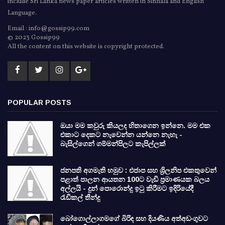
include Sri Lanka news paper articles written in Sinhala and English
Language.
Email : info@gossip99.com
© 2023 Gossip99
All the content on this website is copyright protected.
POPULAR POSTS
ඔයා මම කවුරු කියලද හිතාගෙන ඉන්නෙ. මම එක
එකාට දෙකට නැවෙන්න යන්නෙ නැහැ -
බැසිල්ගෙන් ගම්මන්පිලට කැපිල්ලක්
ජනපති අගමැති හමුව : එජාප සහ ශ්‍රිලනිප එකතුවෙන්
පළාත් පාලන ආයතන 100ට වැඩි ප්‍රමාණයක බලය
අල්ලයි - දුන් පොරොන්දු ඉටු කිරීමට ඉදිරියේදී
රැඩිකල් තීන්දු
බෝගොල්ලාගමගේ බිරිඳ සහ දියණිය අත්අඩංගුවට