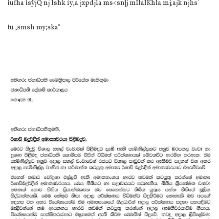
iufha isÿjQ nj lshk iy,a jxpdjla ms<sn|j mÍlaIKhla mj;ajk njhs'
tu ,smsh my;ska"