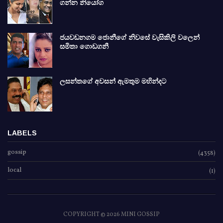
ගන්න නියෝග
ජයවඩනගම ජොනීගේ නිවසේ වැසිකිලි වලෙන්
සමිතා ගොඩගනී
ලසන්තගේ අවසන් ඇමතුම මහින්දට
LABELS
gossip
(4358)
local
(1)
COPYRIGHT ©
2026 MINI GOSSIP