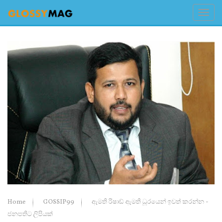
Home
GOSSIP99
ඇමති රිෂාඩ් ඇමති ධූරයෙන් ඉවත් කරන්න -
ජනපතිට ලිපියක්