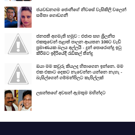
ජයවඩනගම ජොනීගේ නිවසේ වැසිකිලි වලෙන්
සමිතා ගොඩගනී
ජනපති අගමැති හමුව : එජාප සහ ශ්‍රිලනිප
එකතුවෙන් පළාත් පාලන ආයතන 100ට වැඩි
ප්‍රමාණයක බලය අල්ලයි - දුන් පොරොන්දු ඉටු
කිරීමට ඉදිරියේදී රැඩිකල් තීන්දු
ඔයා මම කවුරු කියලද හිතාගෙන ඉන්නෙ. මම
එක එකාට දෙකට නැවෙන්න යන්නෙ නැහැ -
බැසිල්ගෙන් ගම්මන්පිලට කැපිල්ලක්
ලසන්තගේ අවසන් ඇමතුම මහින්දට