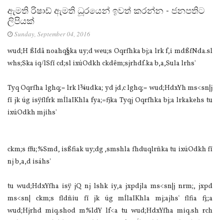
ඇමති රිෂාඩ් ඇමති ධූරයෙන් ඉවත් කරන්න - ජනපතිට
ලිපියක්
Sunday, September 04, 2016
wud;H ßIdâ noahq§ka uy;d weu;s Oqrfhka bj;a lrk f,i mdßfNda.sl
whs;Ska iq/lSfï cd;sl ixúOdkh ckdêm;sjrhdf.ka b,a,Sula lrhs'
Tyq Oqrfha lghq;= lrk l¾udka; yd jd‚c lghq;= wud;HdxYh ms<sn|j
fï jk úg isÿflfrk mÍlaIKhla fya;=fjka Tyqj Oqrfhka bj;a lrkakehs tu
ixúOdkh mjihs'
ckm;s ffu;%Smd, isßfiak uy;dg ,smshla fhduqlrñka tu ixúOdkh fï
nj b,a,d isáhs'
tu wud;HdxYfha isÿ jQ nj lshk iy,a jxpdjla ms<sn|j nrm;, jxpd
ms<sn| ckm;s fldñiu fï jk úg mÍlaIKhla mj;ajhs' flfia fj;;a
wud;Hjrhd miq.shod m%ldY lf<a tu wud;HdxYfha miq.sh rch