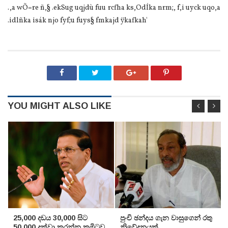
.,a wÕ=‍re ñ,§ .ekSug uqjdù fuu rcfha ks,OdÍka nrm;, f,i uyck uqo,a
.idlñka isák njo fyf;u fuys§ fmkajd ÿkafkah'
YOU MIGHT ALSO LIKE
25,000 දඩය 30,000 සිට
පුංචි ඡන්දය ගැන වාසුගෙන් රතු
50,000 දක්වා කරන්න කමිටුව
නිවේදනයක්‌