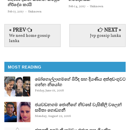
නිර්දේශ කරයි
Feb 14, 2017
-
Unknown
Feb 17, 2017
-
Unknown
« PREV
NEXT »
We need home gossip
Jvp gossip lanka
lanka
MOST READING
බෝගොල්ලාගමගේ බිරිඳ සහ දියණිය අත්අඩංගුවට
ගන්න නියෝග
Friday, June 01, 2018
ජයවඩනගම ජොනීගේ නිවසේ වැසිකිලි වලෙන්
සමිතා ගොඩගනී
Monday, August 22, 2016