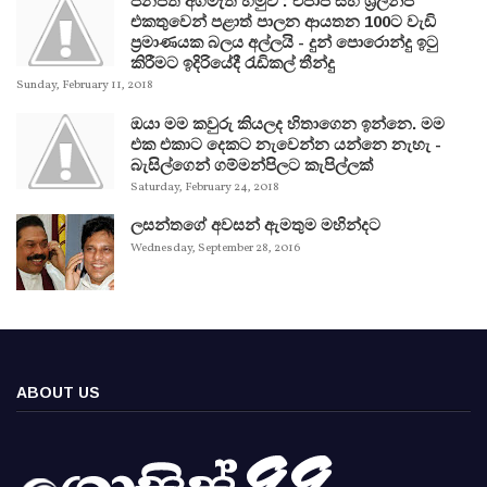
ජනපති අගමැති හමුව : එජාප සහ ශ්‍රිලනිප
එකතුවෙන් පළාත් පාලන ආයතන 100ට වැඩි
ප්‍රමාණයක බලය අල්ලයි - දුන් පොරොන්දු ඉටු
කිරීමට ඉදිරියේදී රැඩිකල් තීන්දු
Sunday, February 11, 2018
ඔයා මම කවුරු කියලද හිතාගෙන ඉන්නෙ. මම
එක එකාට දෙකට නැවෙන්න යන්නෙ නැහැ -
බැසිල්ගෙන් ගම්මන්පිලට කැපිල්ලක්
Saturday, February 24, 2018
ලසන්තගේ අවසන් ඇමතුම මහින්දට
Wednesday, September 28, 2016
ABOUT US