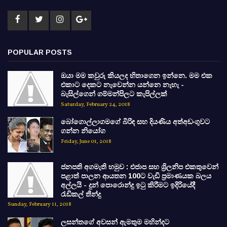
POPULAR POSTS
ඔයා මම කවුරු කියලද හිතාගෙන ඉන්නෙ. මම එක
එකාට දෙකට නැවෙන්න යන්නෙ නැහැ -
බැසිල්ගෙන් ගම්මන්පිලට කැපිල්ලක්
Saturday, February 24, 2018
බෝගොල්ලාගමගේ බිරිඳ සහ දියණිය අත්අඩංගුවට
ගන්න නියෝග
Friday, June 01, 2018
ජනපති අගමැති හමුව : එජාප සහ ශ්‍රිලනිප එකතුවෙන්
පළාත් පාලන ආයතන 100ට වැඩි ප්‍රමාණයක බලය
අල්ලයි - දුන් පොරොන්දු ඉටු කිරීමට ඉදිරියේදී
රැඩිකල් තීන්දු
Sunday, February 11, 2018
ලසන්තගේ අවසන් ඇමතුම මහින්දට