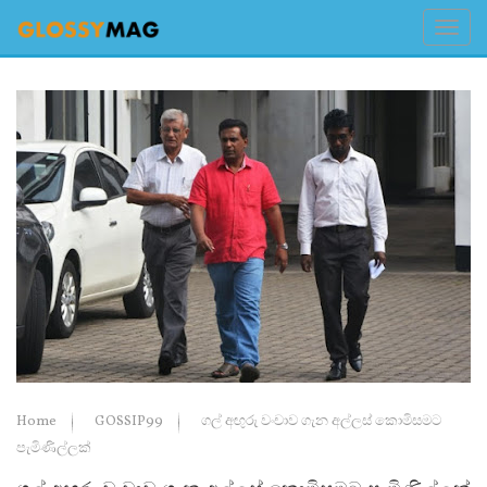
Home
GOSSIP99
ගල් අඟුරු වංචාව ගැන අල්ලස් කොමිසමට
පැමිණිල්ලක්