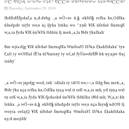
ගල් අඟුරු වංචාව ගැන අල්ලස් කොමිසමට පැමිණිල්ලක්
Thursday, September 29, 2016
fkdfrdÉfpdaf,a n,d.drhg .,a wÕ=‍re ñ,§ .ekSfï§ rcfha ks,OdÍka
úIudpdr isÿlr we;s nj i|yka lrñka wo ^29& ¥IK úfrdaë fmruqK
w,a,ia fyda ¥IK úu¾Yk fldñiu fj; meñ‚,a,la Ndr ÿkafkah'
fuu wjia:djg ¥IK úfrdaë fmruqfKa WmfoaYl lS¾;s f;kakfldaka" tys
f,alï iy wOHlaI fÊ'ta úl%uisxy iy wl,xl fyÜáwdrÉÑ hk uy;ajre tlaj
isáhy'
.,a wÕ=‍re jxpdjg wod, ish¨‍ idlaIs iy idOl we;=<;a fldg fuu meñ‚,a,
Ndr ÿka nj;a rcfha ks,OdÍka 1954 wxl 11 orK w,a,ia mk; yd 1994 wxl
19 orK w,a,ia fyda ¥IK fpdaokd úu¾Yk fldñIka iNd mk; W,a,x>kh
lrñka .,a wÕ=‍re ñ,§ .ekSfï§ úIudpdr isÿlr we;s nj;a fuys§ udOH fj;
woyia oelajQ ¥IK úfrdaë fmruqfKa WmfoaYl lS¾;s f;kakfldaka
uy;d mejiSh'