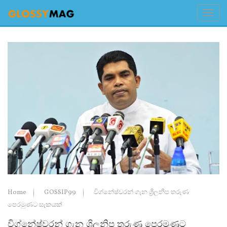
Home
GOSSIP99
විග්නේෂ්වරන් ගැන ශ්‍රිලනිප තරුණ
පෙරමුණට සැකයක්
විග්නේෂ්වරන් ගැන ශ්‍රිලනිප තරුණ පෙරමුණට