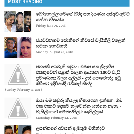
MOST READING
බෝගොල්ලාගමගේ බිරිඳ සහ දියණිය අත්අඩංගුවට
ගන්න නියෝග
Friday, June 01, 2018
ජයවඩනගම ජොනීගේ නිවසේ වැසිකිලි වලෙන්
සමිතා ගොඩගනී
Monday, August 22, 2016
ජනපති අගමැති හමුව : එජාප සහ ශ්‍රිලනිප
එකතුවෙන් පළාත් පාලන ආයතන 100ට වැඩි
ප්‍රමාණයක බලය අල්ලයි - දුන් පොරොන්දු ඉටු
කිරීමට ඉදිරියේදී රැඩිකල් තීන්දු
Sunday, February 11, 2018
ඔයා මම කවුරු කියලද හිතාගෙන ඉන්නෙ. මම
එක එකාට දෙකට නැවෙන්න යන්නෙ නැහැ -
බැසිල්ගෙන් ගම්මන්පිලට කැපිල්ලක්
Saturday, February 24, 2018
ලසන්තගේ අවසන් ඇමතුම මහින්දට