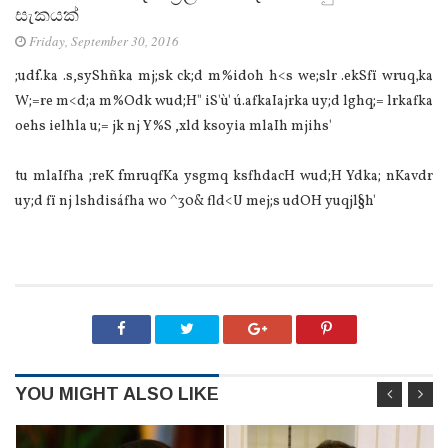
සැකයක්
Friday, September 30, 2016
;udf.ka .s,syShñka mj;sk ck;d m%idoh h<s we;slr .ekSfï wruq‚ka
W;=re m<d;a m%Odk wud;H" iS'ù' ú.afkaIajrka uy;d lghq;= lrkafka
oehs ielhla u;= jk nj Y%S ,xld ksoyia mlaIh mjihs'
tu mlaIfha ;reK fmruqfKa ysgmq ksfhdacH wud;H Ydka; nKavdr
uy;d fï nj lshdisáfha wo ^30& fld<U mej;s udOH yuqjl§h'
YOU MIGHT ALSO LIKE