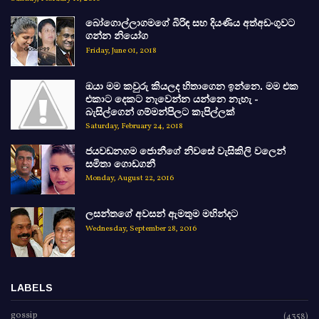
බෝගොල්ලාගමගේ බිරිඳ සහ දියණිය අත්අඩංගුවට
ගන්න නියෝග
Friday, June 01, 2018
ඔයා මම කවුරු කියලද හිතාගෙන ඉන්නෙ. මම එක
එකාට දෙකට නැවෙන්න යන්නෙ නැහැ -
බැසිල්ගෙන් ගම්මන්පිලට කැපිල්ලක්
Saturday, February 24, 2018
ජයවඩනගම ජොනීගේ නිවසේ වැසිකිලි වලෙන්
සමිතා ගොඩගනී
Monday, August 22, 2016
ලසන්තගේ අවසන් ඇමතුම මහින්දට
Wednesday, September 28, 2016
LABELS
gossip
(4358)