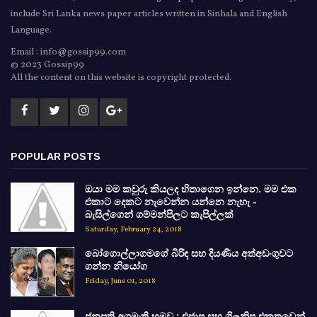
include Sri Lanka news paper articles written in Sinhala and English
Language.
Email : info@gossip99.com
© 2023 Gossip99
All the content on this website is copyright protected.
POPULAR POSTS
ඔයා මම කවුරු කියලද හිතාගෙන ඉන්නෙ. මම එක
එකාට දෙකට නැවෙන්න යන්නෙ නැහැ -
බැසිල්ගෙන් ගම්මන්පිලට කැපිල්ලක්
Saturday, February 24, 2018
බෝගොල්ලාගමගේ බිරිඳ සහ දියණිය අත්අඩංගුවට
ගන්න නියෝග
Friday, June 01, 2018
ජනපති අගමැති හමුව : එජාප සහ ශ්‍රිලනිප එකතුවෙන්