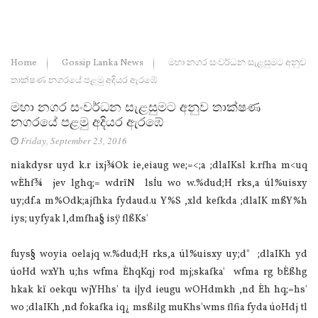
Home
Gossip Lanka News
මහා නගර සංවර්ධන සැළසුමට අනුව
තාක්ෂණ නගරයේ පළමු අදියර ඇරඹේ
මහා නගර සංවර්ධන සැළසුමට අනුව තාක්ෂණ
නගරයේ පළමු අදියර ඇරඹේ
Friday, September 23, 2016
niakdysr uyd k.r ixj¾Ok ie,eiaug we;=<;a ;dlaIKsl k.rfha m<uq
wÈhf¾ jev lghq;= wdrïN lsÍu wo w.%dud;H rks,a úl%uisxy
uy;df.a m%Odk;ajfhka fydaud.u Y%S ,xld kefkda ;dlaIK mßY%h
iys; uyfyak l,dmfha§ isÿ flßKs'
fuys§ woyia oelajq w.%dud;H rks,a úl%uisxy uy;d" ;dlaIKh yd
úoHd wxYh u;hs wfma ÈhqKqj rod mj;skafka' wfma rg bÈßhg
hkak kï oekqu wjYHhs' ta i|yd ieugu wOHdmkh ,nd Èh hq;=hs'
wo ;dlaIKh ,nd fokafka iq¿ msßilg muKhs'wms flfia fyda úoHdj tl