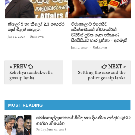
කිලෝ 5 හා කිලෝ 2.3 ගෘහස්ථ
විජයකලාට එරෙහිව
ගෑස් මිළත් පහළට.
පරීක්‌ෂණයක්‌ නිව්යෝර්ක්‌
ටයිම්ස්‌ පුවත ගැන පරීක්‍ෂණ
Jan 12, 2023
-
Unknown
සීඅයිඩියට භාර දුන්නා - අගමැති
Jan 12, 2023
-
Unknown
« PREV
NEXT »
Keheliya rambukwella
Settling the case and the
gossip lanka
police gossip lanka
MOST READING
බෝගොල්ලාගමගේ බිරිඳ සහ දියණිය අත්අඩංගුවට
ගන්න නියෝග
Friday, June 01, 2018