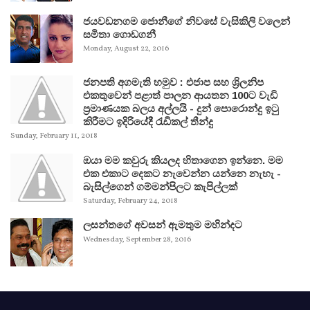
ජයවඩනගම ජොනීගේ නිවසේ වැසිකිලි වලෙන්
සමිතා ගොඩගනී
Monday, August 22, 2016
ජනපති අගමැති හමුව : එජාප සහ ශ්‍රිලනිප
එකතුවෙන් පළාත් පාලන ආයතන 100ට වැඩි
ප්‍රමාණයක බලය අල්ලයි - දුන් පොරොන්දු ඉටු
කිරීමට ඉදිරියේදී රැඩිකල් තීන්දු
Sunday, February 11, 2018
ඔයා මම කවුරු කියලද හිතාගෙන ඉන්නෙ. මම
එක එකාට දෙකට නැවෙන්න යන්නෙ නැහැ -
බැසිල්ගෙන් ගම්මන්පිලට කැපිල්ලක්
Saturday, February 24, 2018
ලසන්තගේ අවසන් ඇමතුම මහින්දට
Wednesday, September 28, 2016