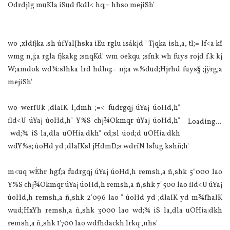
Odrdjlg muKla iSud fkdl< hq;= hhso mejiSh'
wo ,xldfjka .sh úfYaI{hska iEu rglu isákjd ' Tjqka ish,a, tl;= lf<a kï
wmg n,j;a rgla fjkakg ;snqKd' wm oekqu ;sfnk wh fuys rojd f.k kj
W;amdok wd¾:slhka lrd hdhq;= nj;a w.%dud;Hjrhd fuys§ ;jÿrg;a
mejiSh'
wo werfUk ;dlaIK l,dmh ;=< fudrgqj úYaj úoHd,h"
fld<U úYaj úoHd,h" Y%S chj¾Okmqr úYaj úoHd,h"
Loading...
wd;¾ iS la,dla uOHia:dkh" cd;sl úod;d uOHia:dkh
wdY%s; úoHd yd ;dlaIKsl jHdmD;s wdrïN lsÍug kshñ;h'
m<uq wÈhr hgf;a fudrgqj úYaj úoHd,h remsh,a ñ,shk 5"000 lao
Y%S chj¾Okmqr úYaj úoHd,h remsh,a ñ,shk 7"500 lao fld<U úYaj
úoHd,h remsh,a ñ,shk 2'096 lao " úoHd yd ;dlaIK yd m¾fhaIK
wud;HxYh remsh,a ñ,shk 3000 lao wd;¾ iS la,dla uOHia:dkh
remsh,a ñ,shk 1'700 lao wdfhdackh lrkq ,nhs'