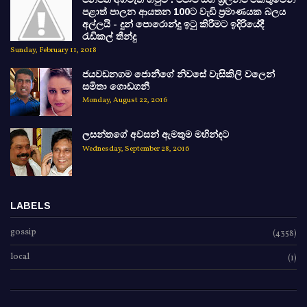
පළාත් පාලන ආයතන 100ට වැඩි ප්‍රමාණයක බලය
අල්ලයි - දුන් පොරොන්දු ඉටු කිරීමට ඉදිරියේදී
රැඩිකල් තීන්දු
Sunday, February 11, 2018
ජයවඩනගම ජොනීගේ නිවසේ වැසිකිලි වලෙන්
සමිතා ගොඩගනී
Monday, August 22, 2016
ලසන්තගේ අවසන් ඇමතුම මහින්දට
Wednesday, September 28, 2016
LABELS
gossip
(4358)
local
(1)