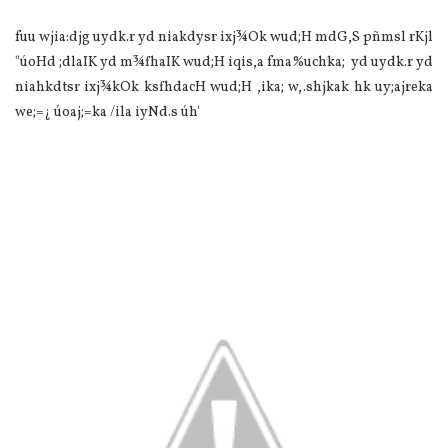
fuu wjia:djg uydk.r yd niakdysr ixj¾Ok wud;H mdG,S pñmsl rKjl
"úoHd ;dlaIK yd m¾fhaIK wud;H iqis,a fma%uchka; yd uydk.r yd
niahkdtsr ixj¾kOk ksfhdacH wud;H ,ika; w,.shjkak hk uy;ajreka
we;=¿ úoaj;=ka /ila iyNd.s úh'