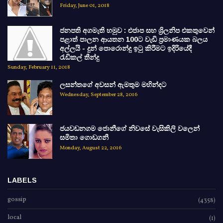
Friday, June 01, 2018
ජනපති අගමැති හමුව : එජාප සහ ශ්‍රිලනිප එකතුවෙන්
පළාත් පාලන ආයතන 100ට වැඩි ප්‍රමාණයක බලය
අල්ලයි - දුන් පොරොන්දු ඉටු කිරීමට ඉදිරියේදී
රැඩිකල් තීන්දු
Sunday, February 11, 2018
ලසන්තගේ අවසන් ඇමතුම මහින්දට
Wednesday, September 28, 2016
ජයවඩනගම ජොනීගේ නිවසේ වැසිකිලි වලෙන්
සමිතා ගොඩගනී
Monday, August 22, 2016
LABELS
gossip
(4358)
local
(1)