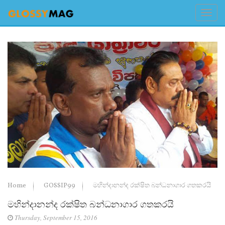
Home
GOSSIP99
මහින්දානන්ද රක්ෂිත බන්ධනාගාර ගතකරයි
මහින්දානන්ද රක්ෂිත බන්ධනාගාර ගතකරයි
Thursday, September 15, 2016