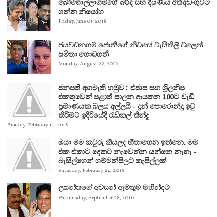
බෝගොල්ලාගමගේ බිරිඳ සහ දියණිය අත්අඩංගුවට
ගන්න නියෝග
Friday, June 01, 2018
ජයවඩනගම ජොනීගේ නිවසේ වැසිකිලි වලෙන්
සමිතා ගොඩගනී
Monday, August 22, 2016
ජනපති අගමැති හමුව : එජාප සහ ශ්‍රිලනිප
එකතුවෙන් පළාත් පාලන ආයතන 100ට වැඩි
ප්‍රමාණයක බලය අල්ලයි - දුන් පොරොන්දු ඉටු
කිරීමට ඉදිරියේදී රැඩිකල් තීන්දු
Sunday, February 11, 2018
ඔයා මම කවුරු කියලද හිතාගෙන ඉන්නෙ. මම
එක එකාට දෙකට නැවෙන්න යන්නෙ නැහැ -
බැසිල්ගෙන් ගම්මන්පිලට කැපිල්ලක්
Saturday, February 24, 2018
ලසන්තගේ අවසන් ඇමතුම මහින්දට
Wednesday, September 28, 2016