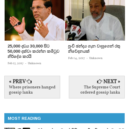
25,000 දඩය 30,000 සිට
පුංචි ඡන්දය ගැන වාසුගෙන් රතු
50,000 දක්වා කරන්න කමිටුව
නිවේදනයක්‌
නිර්දේශ කරයි
Feb 14, 2017
-
Unknown
Feb 17, 2017
-
Unknown
« PREV
NEXT »
Where prisoners hanged
The Supreme Court
gossip lanka
ordered gossip lanka
MOST READING