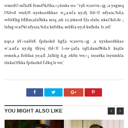
wmrdO mÍlaIK fomd¾;fïka;=j úiska wo ^15& w;awvx.=jg .;a ysgmq
l%Svd wud;H uyskaodkkao w¿;a.uf.a uy;dj fld<U ufyaia;%d;a
wêlrKhg bÈßm;alsÍfuka miq ,nk 22 jeksod f;la rlaIs; nkaOkd.dr .;
lsÍug w;sf¾l ufyaia;%d;a ksYdka; mSßia uy;d ksfhda. lr ;sfí'
uqo,a úY=oaêlrK fpdaokd hgf;a w;awvx.=jg .;a uyskaodkkao
w¨‍;a.uf.a uy;dg tfrysj fld<U l=re÷j;af;a iqfLdamfNda.S ksjila
remsh,a fofldaá ye;a;E ,laIhlg ñ,g .ekSu we;=¿ isoaëka lsysmhla
iïnkaOfhka fpdaokd f.dkq lr we;'
YOU MIGHT ALSO LIKE