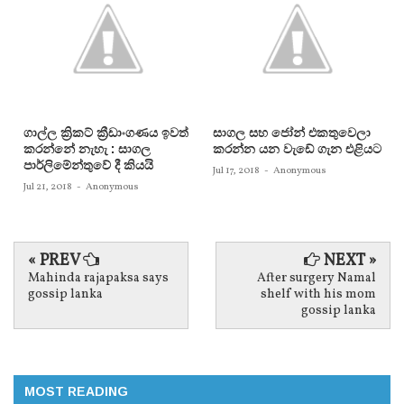
ගාල්ල ක්‍රිකට් ක්‍රීඩාංගණය ඉවත්
සාගල සහ ජෝන් එකතුවෙලා
කරන්නේ නැහැ : සාගල
කරන්න යන වැඩේ ගැන එළියට
පාර්ලිමේන්තුවේ දී කියයි
Jul 17, 2018
-
Anonymous
Jul 21, 2018
-
Anonymous
« PREV
NEXT »
Mahinda rajapaksa says
After surgery Namal
gossip lanka
shelf with his mom
gossip lanka
MOST READING