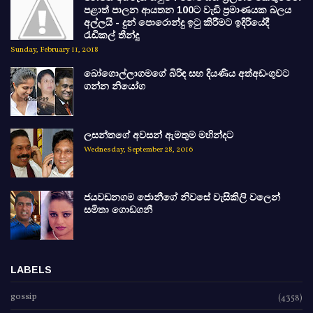
පළාත් පාලන ආයතන 100ට වැඩි ප්‍රමාණයක බලය
අල්ලයි - දුන් පොරොන්දු ඉටු කිරීමට ඉදිරියේදී
රැඩිකල් තීන්දු
Sunday, February 11, 2018
බෝගොල්ලාගමගේ බිරිඳ සහ දියණිය අත්අඩංගුවට
ගන්න නියෝග
ලසන්තගේ අවසන් ඇමතුම මහින්දට
Wednesday, September 28, 2016
ජයවඩනගම ජොනීගේ නිවසේ වැසිකිලි වලෙන්
සමිතා ගොඩගනී
LABELS
gossip
(4358)