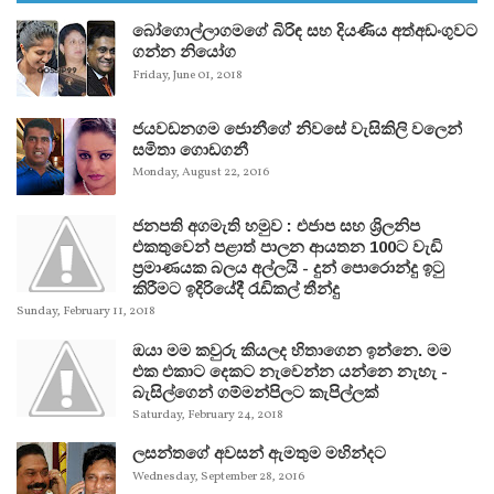
බෝගොල්ලාගමගේ බිරිඳ සහ දියණිය අත්අඩංගුවට
ගන්න නියෝග
Friday, June 01, 2018
ජයවඩනගම ජොනීගේ නිවසේ වැසිකිලි වලෙන්
සමිතා ගොඩගනී
Monday, August 22, 2016
ජනපති අගමැති හමුව : එජාප සහ ශ්‍රිලනිප
එකතුවෙන් පළාත් පාලන ආයතන 100ට වැඩි
ප්‍රමාණයක බලය අල්ලයි - දුන් පොරොන්දු ඉටු
කිරීමට ඉදිරියේදී රැඩිකල් තීන්දු
Sunday, February 11, 2018
ඔයා මම කවුරු කියලද හිතාගෙන ඉන්නෙ. මම
එක එකාට දෙකට නැවෙන්න යන්නෙ නැහැ -
බැසිල්ගෙන් ගම්මන්පිලට කැපිල්ලක්
Saturday, February 24, 2018
ලසන්තගේ අවසන් ඇමතුම මහින්දට
Wednesday, September 28, 2016