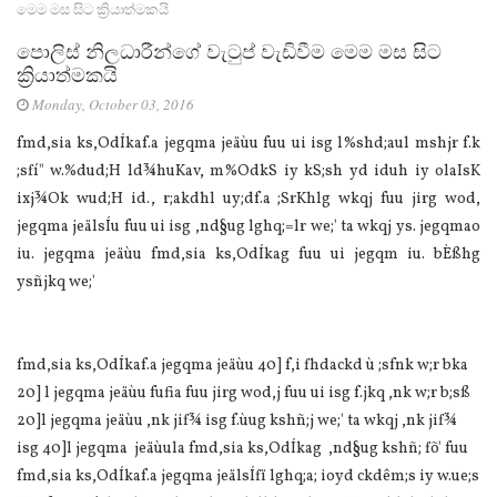
මෙම මස සිට ක්‍රියාත්මකයි
පොලිස් නිලධාරීන්ගේ වැටුප් වැඩිවීම මෙම මස සිට
ක්‍රියාත්මකයි
Monday, October 03, 2016
fmd,sia ks,OdÍkaf.a jegqma jeäùu fuu ui isg l%shd;aul mshjr f.k
;sfí" w.%dud;H ld¾huKav, m%OdkS iy kS;sh yd iduh iy olaIsK
ixj¾Ok wud;H id., r;akdhl uy;df.a ;SrKhlg wkqj fuu jirg wod,
jegqma jeälsÍu fuu ui isg ,nd§ug lghq;=lr we;' ta wkqj ys. jegqmao
iu. jegqma jeäùu fmd,sia ks,OdÍkag fuu ui jegqm iu. bÈßhg
ysñjkq we;'
fmd,sia ks,OdÍkaf.a jegqma jeäùu 40] f,i fhdackd ù ;sfnk w;r bka
20] l jegqma jeäùu fufia fuu jirg wod,j fuu ui isg f.jkq ,nk w;r b;sß
20]l jegqma jeäùu ,nk jif¾ isg f.ùug kshñ;j we;' ta wkqj ,nk jif¾
isg 40]l jegqma jeäùula fmd,sia ks,OdÍkag ,nd§ug kshñ; fõ' fuu
fmd,sia ks,OdÍkaf.a jegqma jeälsÍfï lghq;a; ioyd ckdêm;s iy w.ue;s