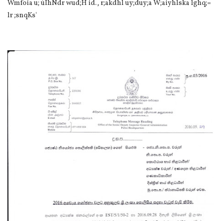
Wmfoia u; úIhNdr wud;H id., r;akdhl uy;duy;a W;aiyhlska lghq;=
lr ;snqKs'