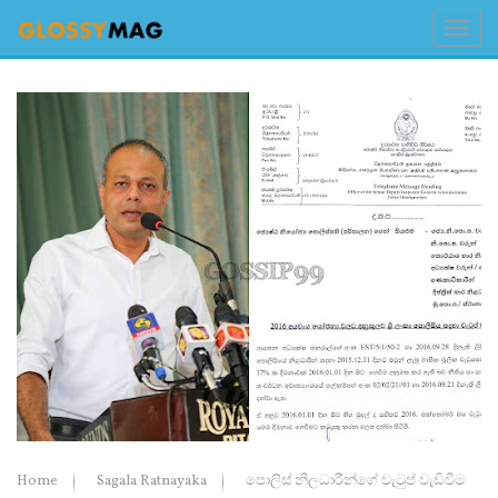
Home
Sagala Ratnayaka
පොලිස් නිලධාරීන්ගේ වැටුප් වැඩිවීම