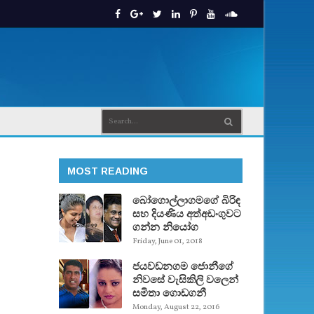
MOST READING
බෝගොල්ලාගමගේ බිරිඳ
සහ දියණිය අත්අඩංගුවට
ගන්න නියෝග
Friday, June 01, 2018
ජයවඩනගම ජොනීගේ
නිවසේ වැසිකිලි වලෙන්
සමිතා ගොඩගනී
Monday, August 22, 2016