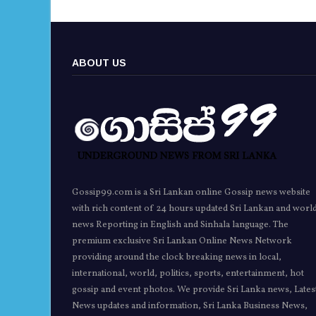
ABOUT US
Gossip99.com is a Sri Lankan online Gossip news website
with rich content of 24 hours updated Sri Lankan and worl
news Reporting in English and Sinhala language. The
premium exclusive Sri Lankan Online News Network
providing around the clock breaking news in local,
international, world, politics, sports, entertainment, hot
gossip and event photos. We provide Sri Lanka news, Lates
News updates and information, Sri Lanka Business News,