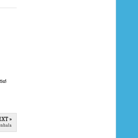
5ක්
XT »
inhala