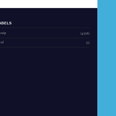
ABELS
ssip
(4358)
cal
(1)