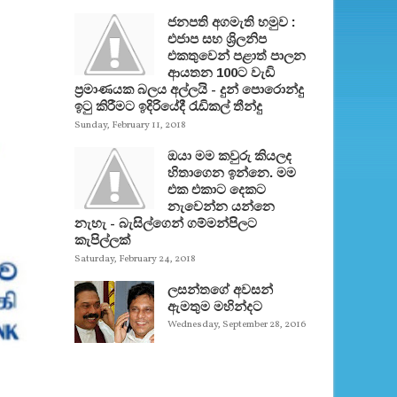
ජනපති අගමැති හමුව :
එජාප සහ ශ්‍රිලනිප
එකතුවෙන් පළාත් පාලන
ආයතන 100ට වැඩි
ප්‍රමාණයක බලය අල්ලයි - දුන් පොරොන්දු
ඉටු කිරීමට ඉදිරියේදී රැඩිකල් තීන්දු
Sunday, February 11, 2018
ඔයා මම කවුරු කියලද
හිතාගෙන ඉන්නෙ. මම
එක එකාට දෙකට
නැවෙන්න යන්නෙ
නැහැ - බැසිල්ගෙන් ගම්මන්පිලට
කැපිල්ලක්
Saturday, February 24, 2018
ලසන්තගේ අවසන්
ඇමතුම මහින්දට
Wednesday, September 28, 2016