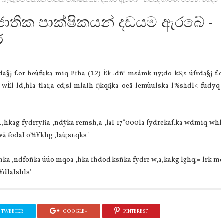
්‍ර බැංකුවේ එක්සත් ජාතික පාක්ෂිකයන් දඩයම ඇරබේ - නීතීඥ ගාමිණී පිටිපන ගෙදර
් ජාතික පාක්ෂිකයන් දඩයම ඇරබේ -
ර
rda§j f.or heùfuka miq Bfha
(12)
Èk .dñ” msámk uy;do kS;s úfrda§j f.
 wÈl ld,hla tlai;a cd;sl mlaIh fjkqfjka oeä lemùulska l%shdl< fudyq
a.,hkag fydrryfia ,ndÿka remsh,a ,laI 17"000la fydrekaf.ka wdmiq wh
oeä fodaI o¾Ykhg ,laù;snqks '
Yfhka ,ndfoñka úúo mqoa.,hka fhdod.ksñka fydre w,a,kakg lghq;= lrk m
 YdlaIshls'
TWEETER
GOOGLE+
PINTEREST