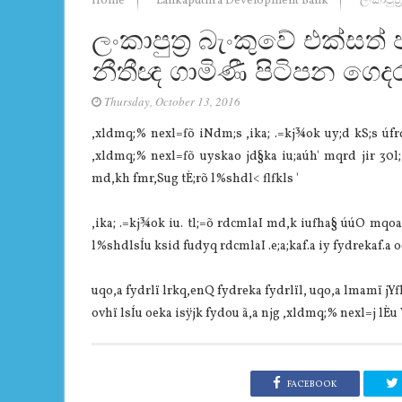
Home
Lankaputhra Development Bank
ලංකාපුත
ලංකාපුත්‍ර බැංකුවේ එක්සත
නීතීඥ ගාමිණී පිටිපන ගෙද
Thursday, October 13, 2016
,xldmq;% nexl=fõ iNdm;s ,ika; .=kj¾ok uy;d kS;s úf
,xldmq;% nexl=fõ uyskao jd§ka iu;aúh' mqrd jir 30l;
md,kh fmr,Sug tÈ;rõ l%shdl< flfkls '
,ika; .=kj¾ok iu. tl;=õ rdcmlaI md,k iufha§ úúO mqo
l%shdlsÍu ksid fudyq rdcmlaI .e;a;kaf.a iy fydrekaf.a 
uqo,a fydrlï lrkq,enQ fydreka fydrlïl, uqo,a lmamï j
ovhï lsÍu oeka isÿjk fydou ã,a njg ,xldmq;% nexl=j lÈu
FACEBOOK