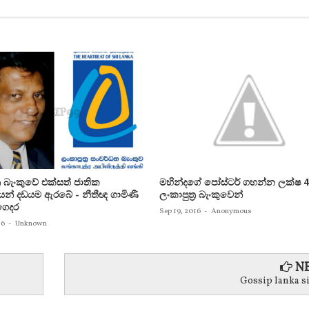
‍ර බැංකුවේ එක්සත් ජාතික
මහින්දගේ පෝස්ටර් ගහන්න ලක්ෂ 4
යන් දඩයම ඇරබේ - නීතීඥ ගාමිණී
ලංකාපුත්‍ර බැංකුවෙන්
ගෙදර
Sep 19, 2016
-
Anonymous
16
-
Unknown
NE
Gossip lanka s