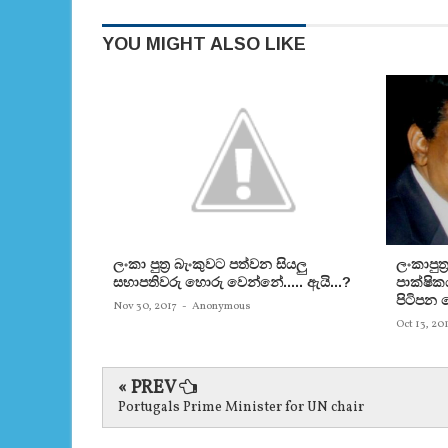
YOU MIGHT ALSO LIKE
ලංකා පුත්‍ර බැංකුවට පත්වන සියලු
ලංකාපුත්
සභාපතිවරු හොරු වෙන්නේ..... ඇයි...?
පාක්ෂික
පිටිපන 
Nov 30, 2017
-
Anonymous
Oct 13, 20
« PREV
Portugals Prime Minister for UN chair