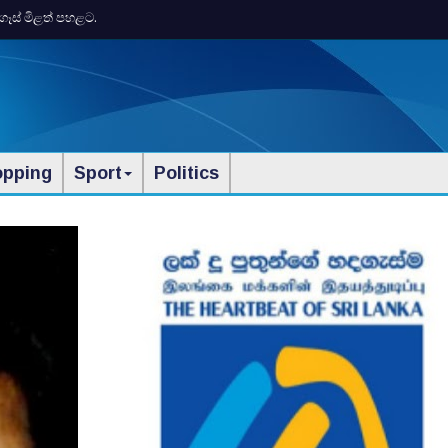
ගෑස් මිළත් පහළට.
opping
Sport
Politics