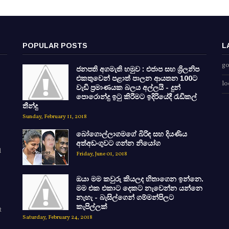
POPULAR POSTS
L
go
ජනපති අගමැති හමුව : එජාප සහ ශ්‍රිලනිප
එකතුවෙන් පළාත් පාලන ආයතන 100ට
lo
වැඩි ප්‍රමාණයක බලය අල්ලයි - දුන්
පොරොන්දු ඉටු කිරීමට ඉදිරියේදී රැඩිකල්
තීන්දු
Sunday, February 11, 2018
බෝගොල්ලාගමගේ බිරිඳ සහ දියණිය
අත්අඩංගුවට ගන්න නියෝග
d
Friday, June 01, 2018
ඔයා මම කවුරු කියලද හිතාගෙන ඉන්නෙ.
මම එක එකාට දෙකට නැවෙන්න යන්නෙ
නැහැ - බැසිල්ගෙන් ගම්මන්පිලට
කැපිල්ලක්
t
Saturday, February 24, 2018