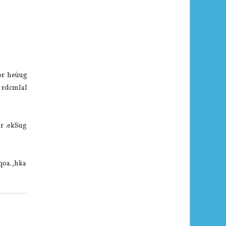
or heùug
 rdcmlaI
lr .ekSug
qoa.,hka