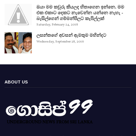
ඔයා මම කවුරු කියලද හිතාගෙන ඉන්නෙ. මම
එක එකාට දෙකට නැවෙන්න යන්නෙ නැහැ -
බැසිල්ගෙන් ගම්මන්පිලට කැපිල්ලක්
Saturday, February 24, 2018
ලසන්තගේ අවසන් ඇමතුම මහින්දට
Wednesday, September 28, 2016
ABOUT US