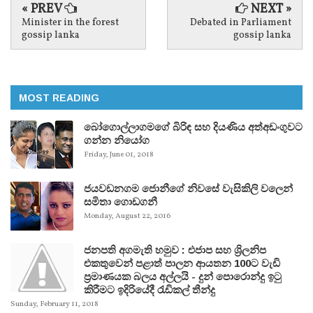
« PREV
NEXT »
Minister in the forest
Debated in Parliament
gossip lanka
gossip lanka
MOST READING
බෝගොල්ලාගමගේ බිරිඳ සහ දියණිය අත්අඩංගුවට
ගන්න නියෝග
Friday, June 01, 2018
ජයවඩනගම ජොනීගේ නිවසේ වැසිකිලි වලෙන්
සමිතා ගොඩගනී
Monday, August 22, 2016
ජනපති අගමැති හමුව : එජාප සහ ශ්‍රිලනිප
එකතුවෙන් පළාත් පාලන ආයතන 100ට වැඩි
ප්‍රමාණයක බලය අල්ලයි - දුන් පොරොන්දු ඉටු
කිරීමට ඉදිරියේදී රැඩිකල් තීන්දු
Sunday, February 11, 2018