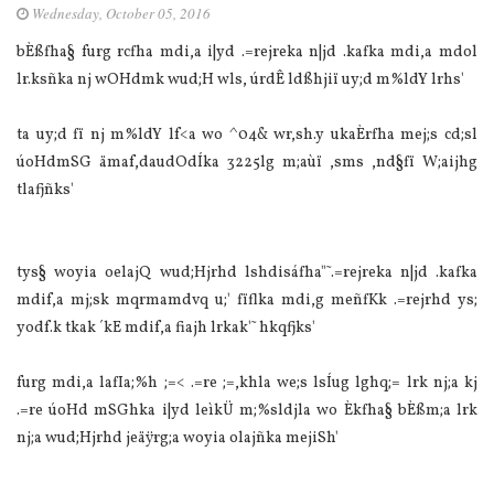
Wednesday, October 05, 2016
bÈßfha§ furg rcfha mdi,a i|yd .=rejreka n|jd .kafka mdi,a mdol
lr.ksñka nj wOHdmk wud;H wls, úrdÊ ldßhjiï uy;d m%ldY lrhs'
ta uy;d fï nj m%ldY lf<a wo ^04& wr,sh.y ukaÈrfha mej;s cd;sl
úoHdmSG ämaf,daudOdÍka 3225lg m;aùï ,sms ,nd§fï W;aijhg
tlafjñks'
tys§ woyia oelajQ wud;Hjrhd lshdisáfha"˜‍.=rejreka n|jd .kafka
mdif,a mj;sk mqrmamdvq u;' fïflka mdi,g meñfKk .=rejrhd ys;
yodf.k tkak ´kE mdif,a fiajh lrkak'˜‍ hkqfjks'
furg mdi,a lafIa;%h ;=< .=re ;=,khla we;s lsÍug lghq;= lrk nj;a kj
.=re úoHd mSGhka i|yd leìkÜ m;%sldjla wo Èkfha§ bÈßm;a lrk
nj;a wud;Hjrhd jeäÿrg;a woyia olajñka mejiSh'