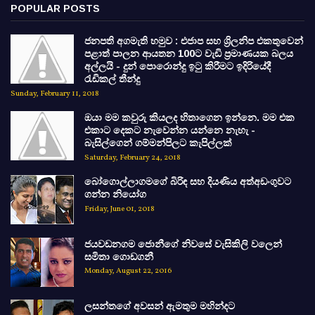
POPULAR POSTS
ජනපති අගමැති හමුව : එජාප සහ ශ්‍රිලනිප එකතුවෙන්
පළාත් පාලන ආයතන 100ට වැඩි ප්‍රමාණයක බලය
අල්ලයි - දුන් පොරොන්දු ඉටු කිරීමට ඉදිරියේදී
රැඩිකල් තීන්දු
Sunday, February 11, 2018
ඔයා මම කවුරු කියලද හිතාගෙන ඉන්නෙ. මම එක
එකාට දෙකට නැවෙන්න යන්නෙ නැහැ -
බැසිල්ගෙන් ගම්මන්පිලට කැපිල්ලක්
Saturday, February 24, 2018
බෝගොල්ලාගමගේ බිරිඳ සහ දියණිය අත්අඩංගුවට
ගන්න නියෝග
Friday, June 01, 2018
ජයවඩනගම ජොනීගේ නිවසේ වැසිකිලි වලෙන්
සමිතා ගොඩගනී
Monday, August 22, 2016
ලසන්තගේ අවසන් ඇමතුම මහින්දට