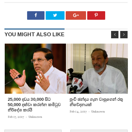
YOU MIGHT ALSO LIKE
25,000 දඩය 30,000 සිට
පුංචි ඡන්දය ගැන වාසුගෙන් රතු
50,000 දක්වා කරන්න කමිටුව
නිවේදනයක්‌
නිර්දේශ කරයි
Feb 14, 2017
-
Unknown
Feb 17, 2017
-
Unknown