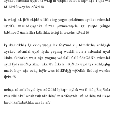
uyskao rdcmlaI uy;do ta wkqj m%;spdr oelaúh hq;= nj;a Tjqka w;r
idlÉPd ù we;ehs jd¾;d fõ'
ta wkqj ,nk jif¾ ckjdß udifha isg ysgmq ckdêm;s uyskao rdcmlaI
uy;df.a m%Odk;ajfhka úfYaI jevms<sfj<la rg yuqfõ ;eîugo
taldnoaO úmlaIfha kdhlhka ie,iqï lr we;ehs jd¾;d fõ'
kj ikaOdkhla f,i ck;dj yuqjg hk foaYmd,k jHdmdrfha kdhl;ajh
uyskao rdcmlaI uy;d fyda ysgmq wud;H neis,a rdcmlaI uy;d
úiska fkdorkq we;s nj;a ysgmq wdrlaIl f,alï f.daGdNh rdcmlaI
uy;d fyda md¾,sfïka;= uka;%S ÈfkaIa .=Kj¾Ok uy;d tys kdhl;ajhg
m;al< hq;= nj;a oekg isÿlr we;s idlÉPdj,§ wjOdkh fhduqj we;ehs
i|yka fõ'
neis,a rdcmlaI uy;d tys ixúOdhl lghq;= isÿlrk w;r fï jkúg Èia;%sla
ixúOdhlhka" wdik ixúOdhlhka" m%dfoaYSh ixúOdlhka yd Pkao
fmd< ksfhdað;hka m;a lr ;sfí'