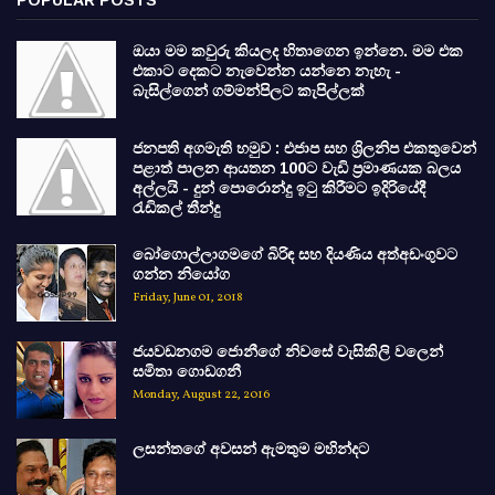
ඔයා මම කවුරු කියලද හිතාගෙන ඉන්නෙ. මම එක
එකාට දෙකට නැවෙන්න යන්නෙ නැහැ -
බැසිල්ගෙන් ගම්මන්පිලට කැපිල්ලක්
ජනපති අගමැති හමුව : එජාප සහ ශ්‍රිලනිප එකතුවෙන්
පළාත් පාලන ආයතන 100ට වැඩි ප්‍රමාණයක බලය
අල්ලයි - දුන් පොරොන්දු ඉටු කිරීමට ඉදිරියේදී
රැඩිකල් තීන්දු
බෝගොල්ලාගමගේ බිරිඳ සහ දියණිය අත්අඩංගුවට
ගන්න නියෝග
Friday, June 01, 2018
ජයවඩනගම ජොනීගේ නිවසේ වැසිකිලි වලෙන්
සමිතා ගොඩගනී
Monday, August 22, 2016
ලසන්තගේ අවසන් ඇමතුම මහින්දට