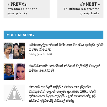
« PREV
NEXT »
Myanmar elephant
Thirukumaran arrested
gossip lanka
gossip lanka
MOST READING
බෝගොල්ලාගමගේ බිරිඳ සහ දියණිය අත්අඩංගුවට
ගන්න නියෝග
Friday, June 01, 2018
ජයවඩනගම ජොනීගේ නිවසේ වැසිකිලි වලෙන්
සමිතා ගොඩගනී
ජනපති අගමැති හමුව : එජාප සහ ශ්‍රිලනිප
එකතුවෙන් පළාත් පාලන ආයතන 100ට වැඩි
ප්‍රමාණයක බලය අල්ලයි - දුන් පොරොන්දු ඉටු
කිරීමට ඉදිරියේදී රැඩිකල් තීන්දු