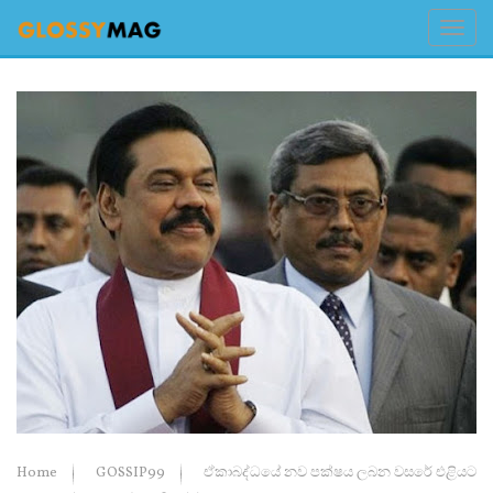
Home
GOSSIP99
ඒකාබද්ධයේ නව පක්ෂය ලබන වසරේ එළියට