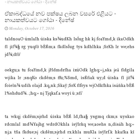
- නායකත්වයට ගෝඨා - දිනේෂ්
ඒකාබද්ධයේ නව පක්ෂය ලබන වසරේ එළියට -
නායකත්වයට ගෝඨා - දිනේෂ්
Monday, October 17, 2016
taldnoaO úmlaIh úiska ks¾udKh lsÍug hk kj foaYmd,k ikaOdkh
fï jif¾§ rg yuqfõ bÈßm;a fkdlsÍug tys kdhlhka ;SrKh lr we;ehs
jd¾;dfõ'
oekgu;a tu foaYmd,k jHdmdrfha ixúOdk lghq;=j,ska jeä fldgila
wjika lr ;snqKo ckdêm;s ffu;%Smd, isßfiak uy;d úiska fï jif¾
foieïn¾ udih olajd .kq,nk ;Skaÿ ;SrK flfrys wjOdkfhka isáñka bÈß
l%shdud¾. .;hq;= nj Tjqkaf.a woyi ù ;sfí'
ta wkqj ckdêm;sjrhd úiska bÈß ld,fha§ ysgmq ckm;s uyskao
rdcmlaI md¾Yajhg wdrdOkhla isÿlrkq we;aoehs n,disáh hq;=
nj;a tfia fkdue;sj ckdêm;sjrhd rx.khla muKla isÿlrf.k hkafka kï