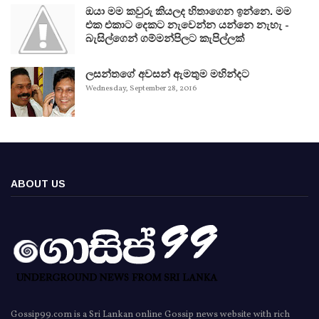
ඔයා මම කවුරු කියලද හිතාගෙන ඉන්නෙ. මම
එක එකාට දෙකට නැවෙන්න යන්නෙ නැහැ -
බැසිල්ගෙන් ගම්මන්පිලට කැපිල්ලක්
ලසන්තගේ අවසන් ඇමතුම මහින්දට
Wednesday, September 28, 2016
ABOUT US
Gossip99.com is a Sri Lankan online Gossip news website with rich