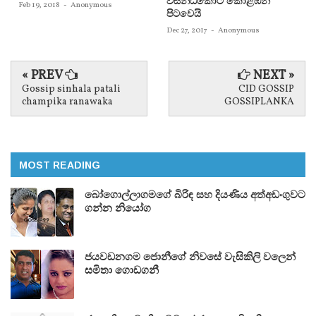
විසන්ධිකොට කොළඹින්
Feb 19, 2018
-
Anonymous
පිටවෙයි
Dec 27, 2017
-
Anonymous
« PREV
NEXT »
Gossip sinhala patali
CID GOSSIP
champika ranawaka
GOSSIPLANKA
MOST READING
බෝගොල්ලාගමගේ බිරිඳ සහ දියණිය අත්අඩංගුවට
ගන්න නියෝග
ජයවඩනගම ජොනීගේ නිවසේ වැසිකිලි වලෙන්
සමිතා ගොඩගනී