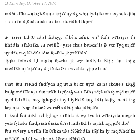
Thursday, October 27, 2016
md¾,sfïka;= uka;%S úu,a úrjxY uy;dg wh;a fydalkaor msysá ksjila
;=< ;sî fmd,Sish úiska u< isrerla fidhdf.k ;sfí'
u< isrer fld<U cd;sl frday,g /f.kú;a ;sfnk w;r" fuf,i wNsryia f,i
ñhf.dia ;sfnkafka 24 yeúßÈ <ysre cks;a keue;af;la jk w;r Tyq ùrjxY
uy;df.a mq;‍%hdf.a ióm ñ;=frl= jk ;reKfhls'
Tjqka fofokd l,l mgka ñ;=rka jk w;r fndfyda Èkj,§ fuu ksjig
meñfKk nj ùrjxY uy;dg iïnkaO fjí wvúhla ;yjqre lrhs'
tfiau fuu ;reKhd fndfyda úg úu,a ùrjxY uy;d ksjfia fkdue;s Èkj,§
ksjig mñfKk nj;a fuu urKh isÿfjoa§ we;s Bfha rd;%sfha§ mjd ùrjxY
uy;d fld<ôka msg lghq;a;la ioyd iyNd.S ùug f.dia ksjig meñk isg
ke;snj;a Tyqg iïnkaO wdrxÑ ud¾. j,ska jd¾;dfõ'
fï ksid fuu urKh iel lghq;= urKhla jk w;r tys hï wNsryila mej;sh
yels fyhska fmd,sish úiska úfYaI mÍlaIKhla isÿlrk njg jd¾;dfõ'
fuu wNsryia urKh iïnOfhka uka;%Sjrhdf.a ìß|f.ka iy mq;%hdf.ka
m%ldY ,nd f.k we;ehs o jeäÿrg;a jd¾;d fõ'