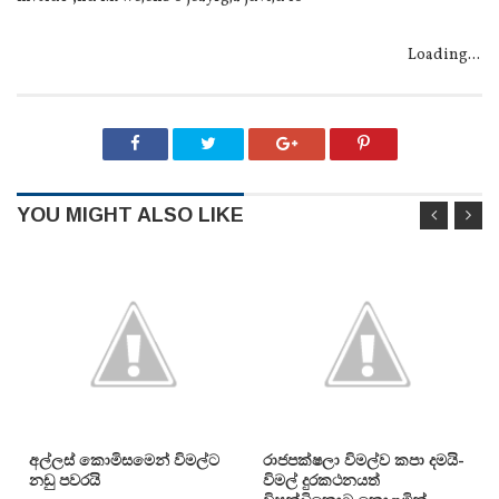
Loading...
YOU MIGHT ALSO LIKE
අල්ලස් කොමිසමෙන් විමල්ට
රාජපක්ෂලා විමල්ව කපා දමයි-
නඩු පවරයි
විමල් දුරකථනයත්