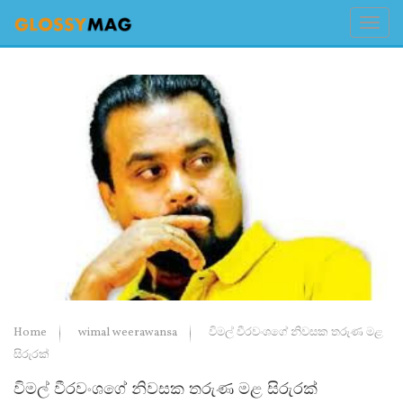
Home
wimal weerawansa
විමල් වීරවංශගේ නිවසක තරුණ මළ
සිරුරක්
විමල් වීරවංශගේ නිවසක තරුණ මළ සිරුරක්