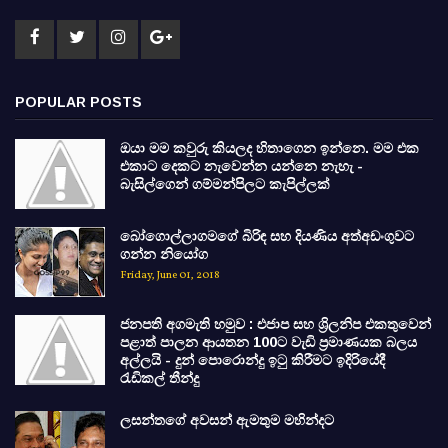
POPULAR POSTS
ඔයා මම කවුරු කියලද හිතාගෙන ඉන්නෙ. මම එක
එකාට දෙකට නැවෙන්න යන්නෙ නැහැ -
බැසිල්ගෙන් ගම්මන්පිලට කැපිල්ලක්
බෝගොල්ලාගමගේ බිරිඳ සහ දියණිය අත්අඩංගුවට
ගන්න නියෝග
Friday, June 01, 2018
ජනපති අගමැති හමුව : එජාප සහ ශ්‍රිලනිප එකතුවෙන්
පළාත් පාලන ආයතන 100ට වැඩි ප්‍රමාණයක බලය
අල්ලයි - දුන් පොරොන්දු ඉටු කිරීමට ඉදිරියේදී
රැඩිකල් තීන්දු
ලසන්තගේ අවසන් ඇමතුම මහින්දට