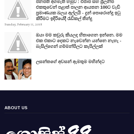
ජනපති අගමැති හමුව : එජාප සහ ශ්‍රිලනිප
එකතුවෙන් පළාත් පාලන ආයතන 100ට වැඩි
ප්‍රමාණයක බලය අල්ලයි - දුන් පොරොන්දු ඉටු
කිරීමට ඉදිරියේදී රැඩිකල් තීන්දු
Sunday, February 11, 2018
ඔයා මම කවුරු කියලද හිතාගෙන ඉන්නෙ. මම
එක එකාට දෙකට නැවෙන්න යන්නෙ නැහැ -
බැසිල්ගෙන් ගම්මන්පිලට කැපිල්ලක්
ලසන්තගේ අවසන් ඇමතුම මහින්දට
ABOUT US