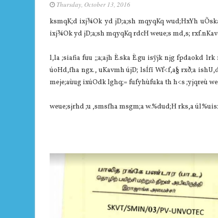
Thursday, October 13, 2016
ksmqK;d ixj¾Ok yd jD;a;sh mqyqKq wud;HxYh uÕska i
ixj¾Ok yd jD;a;sh mqyqKq rdcH weue;s md,s; rxf.nKavd
l,la ;siafia fuu ;;a;ajh È.ska È.gu isÿjk njg fpdaokd 
úoHd,fha ngx., uKavmh újD; lsÍfï Wf<f,a§ rxð;a ish
meje;aùug ixúOdk lghq;= fufyhùfuka th h<s ;yjqreù we
weue;sjrhd ;u ,smsfha msgm;a w.%dud;H rks,a úl%uisxy 