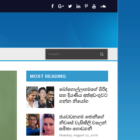
MOST READING
බෝගොල්ලාගමගේ බිරිඳ
සහ දියණිය අත්අඩංගුවට
ගන්න නියෝග
ජයවඩනගම ජොනීගේ
නිවසේ වැසිකිලි වලෙන්
සමිතා ගොඩගනී
Monday, August 22, 2016