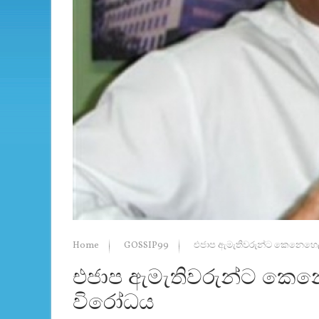
Home
GOSSIP99
එජාප ඇමැතිවරුන්ට කෙනෙහෙලි
එජාප ඇමැතිවරුන්ට කෙනෙ
විරෝධය