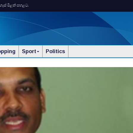
ගෑස් මිළත් පහළට.
opping
Sport
Politics