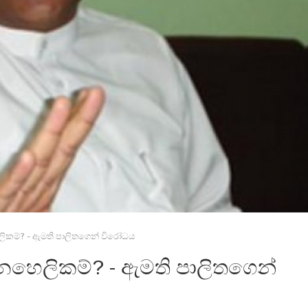
කම්? - ඇමති පාලිතගෙන් විරෝධය
හෙලිකම්? - ඇමති පාලිතගෙන්