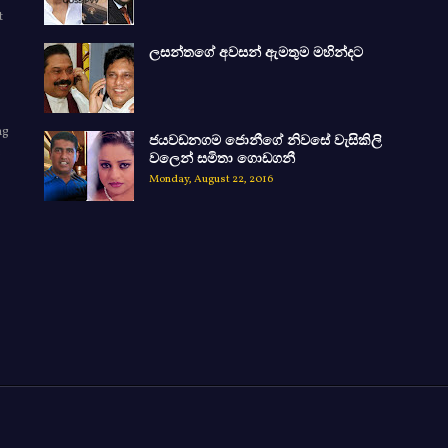
t
ලසන්තගේ අවසන් ඇමතුම මහින්දට
ng
ජයවඩනගම ජොනීගේ නිවසේ වැසිකිලි
e
වලෙන් සමිතා ගොඩගනී
Monday, August 22, 2016