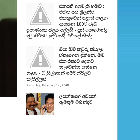
ජනපති අගමැති හමුව :
එජාප සහ ශ්‍රිලනිප
එකතුවෙන් පළාත් පාලන
ආයතන 100ට වැඩි
ප්‍රමාණයක බලය අල්ලයි - දුන් පොරොන්දු
ඉටු කිරීමට ඉදිරියේදී රැඩිකල් තීන්දු
ඔයා මම කවුරු කියලද
හිතාගෙන ඉන්නෙ. මම
එක එකාට දෙකට
නැවෙන්න යන්නෙ
නැහැ - බැසිල්ගෙන් ගම්මන්පිලට
කැපිල්ලක්
Saturday, February 24, 2018
ලසන්තගේ අවසන්
ඇමතුම මහින්දට