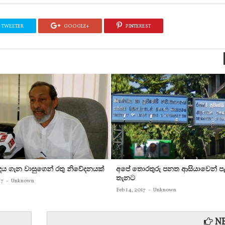
TWEETER
GOOGLE+
PINTEREST
න්දය ගැන වාසුගෙන් රතු නිවේදනයක්‌
අපේ තොරතුරු පනත ආසියාවෙන් ප
තැනට
17
-
Unknown
Feb 14, 2017
-
Unknown
NE