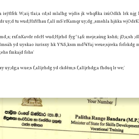
sÿflfrk W;aij tlai;a cd;sl mlaIhg wjdis jk whqßka ixúOdkh lrk njg
r uy;d tu wud;HxYfhau f,alï mS'rfKamqr uy;dg ,smshla hjñka wjOdrKh 
lrk md,s; rxf.nKavdr rdcH wud;Hjrhd fyg^14& meje;aùug kshñ; jD;a;sh ;d
U,dmsáh yd uyskao iurisxy hk Y%S,ksm md¾Yaj weue;sjreka fofokdg m
;ehs fmkajd fohs'
uy;dg;a w.ue;s f,alïjrhdg yd ckdêm;s f,alïjrhdg;a fhduq lr we;'