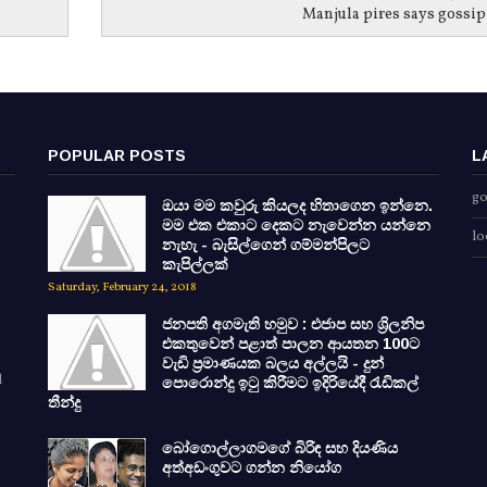
Manjula pires says gossip
POPULAR POSTS
L
go
ඔයා මම කවුරු කියලද හිතාගෙන ඉන්නෙ.
මම එක එකාට දෙකට නැවෙන්න යන්නෙ
lo
නැහැ - බැසිල්ගෙන් ගම්මන්පිලට
කැපිල්ලක්
Saturday, February 24, 2018
ජනපති අගමැති හමුව : එජාප සහ ශ්‍රිලනිප
එකතුවෙන් පළාත් පාලන ආයතන 100ට
වැඩි ප්‍රමාණයක බලය අල්ලයි - දුන්
d
පොරොන්දු ඉටු කිරීමට ඉදිරියේදී රැඩිකල්
තීන්දු
බෝගොල්ලාගමගේ බිරිඳ සහ දියණිය
අත්අඩංගුවට ගන්න නියෝග