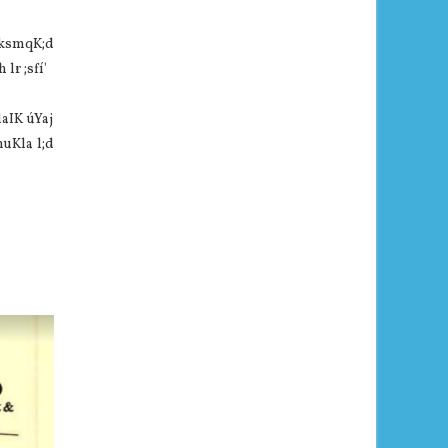
 ksmqK;d
lr ;sfí'
laIK úYaj
uKla l;d