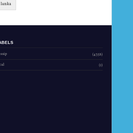
 lanka
ABELS
ssip
(4358)
cal
(1)