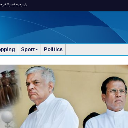
ගෑස් මිළත් පහළට.
opping
Sport
Politics