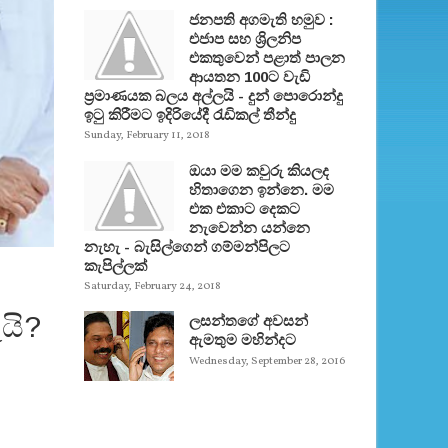
ජනපති අගමැති හමුව :
එජාප සහ ශ්‍රිලනිප
එකතුවෙන් පළාත් පාලන
ආයතන 100ට වැඩි
ප්‍රමාණයක බලය අල්ලයි - දුන් පොරොන්දු
ඉටු කිරීමට ඉදිරියේදී රැඩිකල් තීන්දු
Sunday, February 11, 2018
ඔයා මම කවුරු කියලද
හිතාගෙන ඉන්නෙ. මම
එක එකාට දෙකට
නැවෙන්න යන්නෙ
නැහැ - බැසිල්ගෙන් ගම්මන්පිලට
කැපිල්ලක්
Saturday, February 24, 2018
යි?
ලසන්තගේ අවසන්
ඇමතුම මහින්දට
Wednesday, September 28, 2016