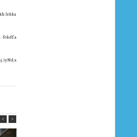
kh lrñka
 fokdf.a
aj iyNd.s