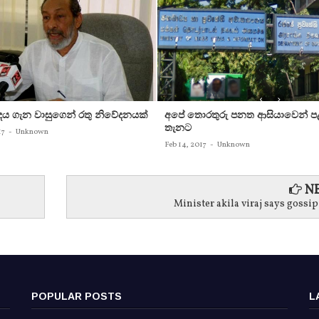
න්දය ගැන වාසුගෙන් රතු නිවේදනයක්‌
අපේ තොරතුරු පනත ආසියාවෙන් ප
තැනට
17
-
Unknown
Feb 14, 2017
-
Unknown
NE
Minister akila viraj says gossip
POPULAR POSTS
L