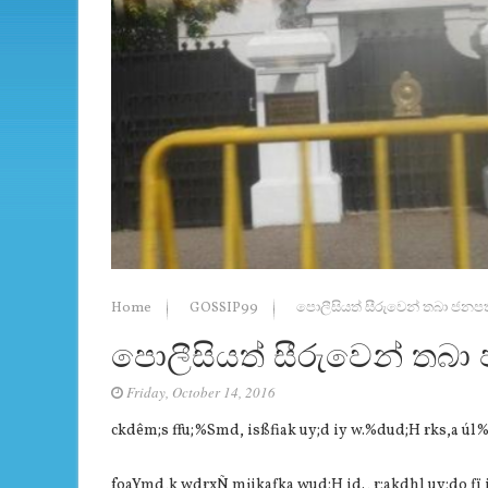
Home
GOSSIP99
පොලීසියත් සීරුවෙන් තබා ජනපති
පොලීසියත් සීරුවෙන් තබා 
Friday, October 14, 2016
ckdêm;s ffu;%Smd, isßfiak uy;d iy w.%dud;H rks,a úl%u
foaYmd,k wdrxÑ mjikafka wud;H id., r;akdhl uy;do fï i