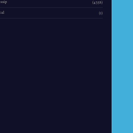
ssip
(4358)
cal
(1)