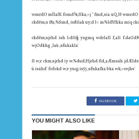
wmrdO mÍlaIK fomd¾;fïka;=j " fmd,sia uQ,H wmrdO ú
ckdêm;s ffu;%Smd, isßfiak uy;d l< m%ldYfhka miq ckd
ckdêm;sjrhd ish l:dfõ§ ysgmq wdrlaIl f,alï f.daG
wjOdkhg ,laù ;sfnkakla'
fï w;r ckm;sjrhd iy w.%dud;Hjrhd fld,aÆmsáh jdÆldrd
ù isáhd' fofokd w;r yuqj isÿj ;sfnkafka bka wk;=rejhs'
FACEBOOK
YOU MIGHT ALSO LIKE