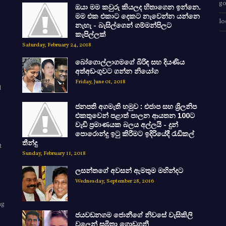
go
ඔයා මම කවුරු කියලද හිතාගෙන ඉන්නෙ.
මම එක එකාට දෙකට නැවෙන්න යන්නෙ
lo
නැහැ - බැසිල්ගෙන් ගම්මන්පිලට
කැපිල්ලක්
Saturday, February 24, 2018
බෝගොල්ලාගමගේ බිරිඳ සහ දියණිය
අත්අඩංගුවට ගන්න නියෝග
Friday, June 01, 2018
d
ජනපති අගමැති හමුව : එජාප සහ ශ්‍රිලනිප
එකතුවෙන් පළාත් පාලන ආයතන 100ට
වැඩි ප්‍රමාණයක බලය අල්ලයි - දුන්
පොරොන්දු ඉටු කිරීමට ඉදිරියේදී රැඩිකල්
තීන්දු
t
Sunday, February 11, 2018
ලසන්තගේ අවසන් ඇමතුම මහින්දට
Wednesday, September 28, 2016
ng
ජයවඩනගම ජොනීගේ නිවසේ වැසිකිලි
e
වලෙන් සමිතා ගොඩගනී