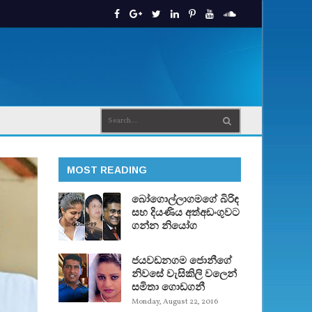
MOST READING
බෝගොල්ලාගමගේ බිරිඳ
සහ දියණිය අත්අඩංගුවට
ගන්න නියෝග
ජයවඩනගම ජොනීගේ
නිවසේ වැසිකිලි වලෙන්
සමිතා ගොඩගනී
Monday, August 22, 2016