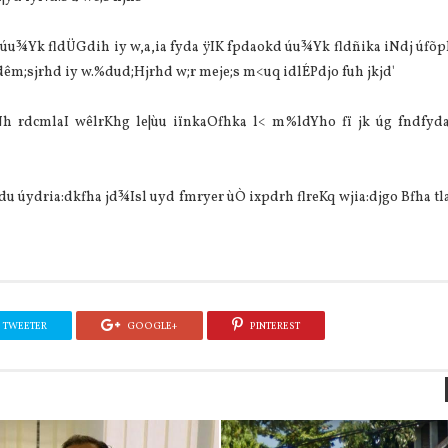
u¾Yk fldÜGdih iy w,a,ia fyda ÿIK fpdaokd úu¾Yk fldñika iNdj úfõp
êm;sjrhd iy w.%dud;Hjrhd w;r meje;s m<uq idlÉPdjo fuh jkjd'
dNh rdcmlaI wêlrKhg le|ùu iïnkaOfhka l< m%ldYho fï jk úg fndfyda
u úydria:dkfha jd¾Isl uyd fmryer ùÒ ixpdrh flreKq wjia:djgo Bfha tl
TWEETER
GOOGLE+
PINTEREST