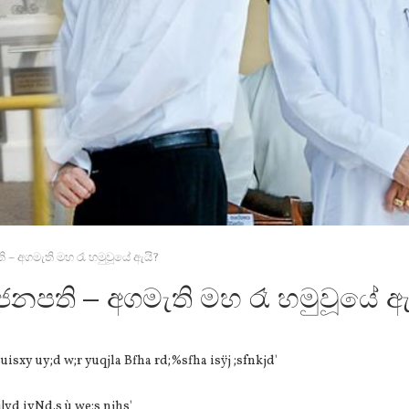
 – අගමැති මහ රෑ හමුවූයේ ඇයි?
ජනපති – අගමැති මහ රෑ හමුවූයේ ඇ
isxy uy;d w;r yuqjla Bfha rd;%sfha isÿj ;sfnkjd'
|yd iyNd.s ù we;s njhs'