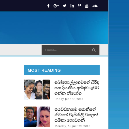
MOST READING
බෝගොල්ලාගමගේ බිරිඳ
සහ දියණිය අත්අඩංගුවට
ගන්න නියෝග
Friday, June 01, 2018
ජයවඩනගම ජොනීගේ
නිවසේ වැසිකිලි වලෙන්
සමිතා ගොඩගනී
Monday, August 22, 2016