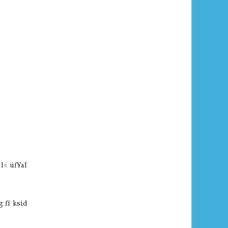
l< úfYaI
g fï ksid