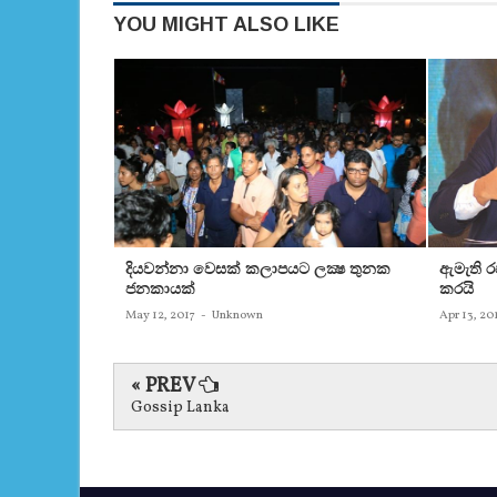
YOU MIGHT ALSO LIKE
දියවන්නා වෙසක් කලාපයට ලක්‍ෂ තුනක
ඇමැති 
ජනකායක්
කරයි
May 12, 2017
-
Unknown
Apr 13, 20
« PREV
Gossip Lanka