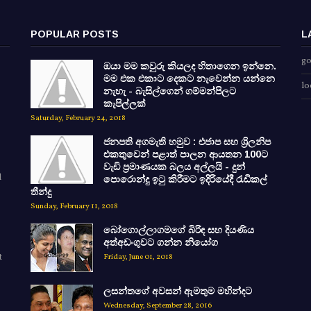
POPULAR POSTS
L
go
ඔයා මම කවුරු කියලද හිතාගෙන ඉන්නෙ.
මම එක එකාට දෙකට නැවෙන්න යන්නෙ
lo
නැහැ - බැසිල්ගෙන් ගම්මන්පිලට
කැපිල්ලක්
Saturday, February 24, 2018
ජනපති අගමැති හමුව : එජාප සහ ශ්‍රිලනිප
එකතුවෙන් පළාත් පාලන ආයතන 100ට
වැඩි ප්‍රමාණයක බලය අල්ලයි - දුන්
d
පොරොන්දු ඉටු කිරීමට ඉදිරියේදී රැඩිකල්
තීන්දු
Sunday, February 11, 2018
බෝගොල්ලාගමගේ බිරිඳ සහ දියණිය
අත්අඩංගුවට ගන්න නියෝග
t
Friday, June 01, 2018
ලසන්තගේ අවසන් ඇමතුම මහින්දට
Wednesday, September 28, 2016