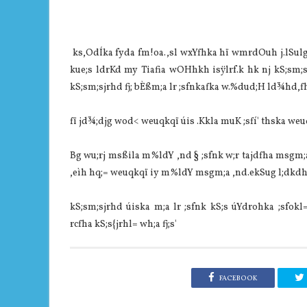
ks,OdÍka fyda fm!oa.,sl wxYfhka hï wmrdOuh j.lSulg N
kue;s ldrKd my Tiafia wOHhkh isÿlrf.k hk nj kS;sm;s
kS;sm;sjrhd fj; bÈßm;a lr ;sfnkafka w.%dud;H ld¾hd,f
fï jd¾;djg wod< weuqkqï úis .Kkla muK ;sfí' thska weu
Bg wu;rj msßila m%ldY ,nd § ;sfnk w;r tajdfha msgm;a
,eìh hq;= weuqkqï iy m%ldY msgm;a ,nd.ekSug l;dkdhlj
kS;sm;sjrhd úiska m;a lr ;sfnk kS;s úYdrohka ;sfokl=
rcfha kS;s{jrhl= wh;a fj;s'
FACEBOOK