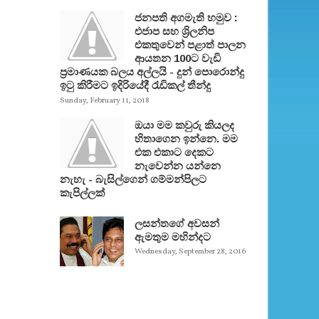
ජනපති අගමැති හමුව :
එජාප සහ ශ්‍රිලනිප
එකතුවෙන් පළාත් පාලන
ආයතන 100ට වැඩි
ප්‍රමාණයක බලය අල්ලයි - දුන් පොරොන්දු
ඉටු කිරීමට ඉදිරියේදී රැඩිකල් තීන්දු
Sunday, February 11, 2018
ඔයා මම කවුරු කියලද
හිතාගෙන ඉන්නෙ. මම
එක එකාට දෙකට
නැවෙන්න යන්නෙ
නැහැ - බැසිල්ගෙන් ගම්මන්පිලට
කැපිල්ලක්
ලසන්තගේ අවසන්
ඇමතුම මහින්දට
Wednesday, September 28, 2016