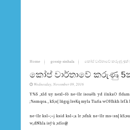
Home
gossip sinhala
කෝප් වාර්තාවේ කරුණු 5ක් ත්
කෝප් වාර්තාවේ කරුණු 5ක් 
Wednesday, November 09, 2016
Y%S ,xld uy nexl=fõ ne÷ïlr isoaêh yd iïnkaO fldam
;%smqoa., kS;s{ lñgqj lreKq myla Tiafia wOHhkh lrf.k 
ne÷ïlr ksl=;=j ksid ksl=;a lr ;sfnk ne÷ïlr ms<sn| kS;
w,dNhla isÿ ù ;sfío@