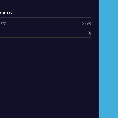
ABELS
ssip
(4358)
cal
(1)