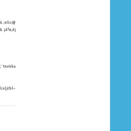
=ù ;sfío@
k jd¾;dj
;' tneúka
S;s{jrhl=