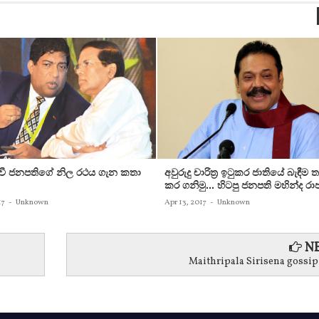
රවී ජනපතිගේ නිල රථය ගැන කතා
අවුරුදු චාරිත්‍ර ඉටුකර ජාතියේ බැඳීම 
කර ගනිමු... හිටපු ජනපති මහින්ද රාජ
17
-
Unknown
Apr 13, 2017
-
Unknown
NE
Maithripala Sirisena gossip