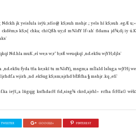
dckh jk yeisÍula isÿù ;sfío@ kS;suh mshjr .; yels hï kS;suh .egÆ u;
 ckdêm;s kS;s{ chka; chiQßh uy;d m%ldY lf<ah' fldama jd¾;dj iy ú.K
hks'
qkqï Nd.hla muK ,eî we;s w;r" b;sß weuqkqï ,nd.ekSu wjYH;djls'
 ,nd.ekSu fyda tfia ke;skï tu m%ldYj, msgm;a mÍlaId lsÍug;a wjYHj we
rhdf.a wjirh ,nd .ekSug kS;sm;sjrhd bÈßfha § mshjr .kq ,efí'
f.ka ieÿï,;a lñgqjg ksfhdacH fid,sisg¾ ckrd,ajrhl= rcfha fcHIaG wêk
TWEETER
GOOGLE+
PINTEREST