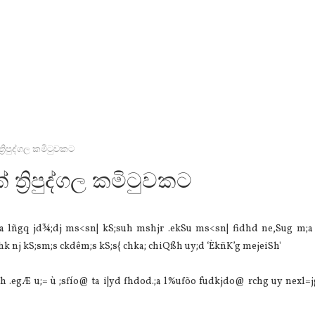
‍රිපුද්ගල කමිටුවකට
ත්‍රිපුද්ගල කමිටුවකට
a lñgq jd¾;dj ms<sn| kS;suh mshjr .ekSu ms<sn| fidhd ne,Sug m;a 
hk nj kS;sm;s ckdêm;s kS;s{ chka; chiQßh uy;d ‘ÈkñK’g mejeiSh'
suh .egÆ u;= ù ;sfío@ ta i|yd fhdod.;a l%ufõo fudkjdo@ rchg uy nexl=j