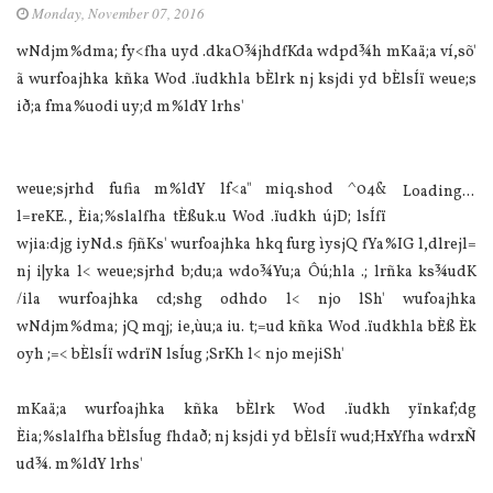
Monday, November 07, 2016
wNdjm%dma; fy<fha uyd .dkaO¾jhdfKda wdpd¾h mKaä;a ví,sõ'
ã wurfoajhka kñka Wod .ïudkhla bÈlrk nj ksjdi yd bÈlsÍï weue;s
ið;a fma%uodi uy;d m%ldY lrhs'
weue;sjrhd fufia m%ldY lf<a" miq.shod ^04&
Loading...
l=reKE., Èia;%slalfha tÈßuk.u Wod .ïudkh újD; lsÍfï
wjia:djg iyNd.s fjñKs' wurfoajhka hkq furg ìysjQ fYa%IG l,dlrejl=
nj i|yka l< weue;sjrhd b;du;a wdo¾Yu;a Ôú;hla .; lrñka ks¾udK
/ila wurfoajhka cd;shg odhdo l< njo lSh' wufoajhka
wNdjm%dma; jQ mqj; ie,ùu;a iu. t;=ud kñka Wod .ïudkhla bÈß Èk
oyh ;=< bÈlsÍï wdrïN lsÍug ;SrKh l< njo mejiSh'
mKaä;a wurfoajhka kñka bÈlrk Wod .ïudkh yïnkaf;dg
Èia;%slalfha bÈlsÍug fhdað; nj ksjdi yd bÈlsÍï wud;HxYfha wdrxÑ
ud¾. m%ldY lrhs'