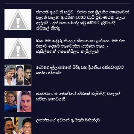
ජනපති අගමැති හමුව : එජාප සහ ශ්‍රිලනිප එකතුවෙන්
පළාත් පාලන ආයතන 100ට වැඩි ප්‍රමාණයක බලය
අල්ලයි - දුන් පොරොන්දු ඉටු කිරීමට ඉදිරියේදී
රැඩිකල් තීන්දු
ඔයා මම කවුරු කියලද හිතාගෙන ඉන්නෙ. මම එක
එකාට දෙකට නැවෙන්න යන්නෙ නැහැ -
බැසිල්ගෙන් ගම්මන්පිලට කැපිල්ලක්
බෝගොල්ලාගමගේ බිරිඳ සහ දියණිය අත්අඩංගුවට
ගන්න නියෝග
ජයවඩනගම ජොනීගේ නිවසේ වැසිකිලි වලෙන්
සමිතා ගොඩගනී
ලසන්තගේ අවසන් ඇමතුම මහින්දට