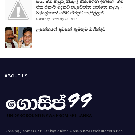
ඔයා මම කවුරු කියලද හිතාගෙන ඉන්නෙ. මම
එක එකාට දෙකට නැවෙන්න යන්නෙ නැහැ -
බැසිල්ගෙන් ගම්මන්පිලට කැපිල්ලක්
Saturday, February 24, 2018
ලසන්තගේ අවසන් ඇමතුම මහින්දට
ABOUT US
Gossip99.com is a Sri Lankan online Gossip news website with rich