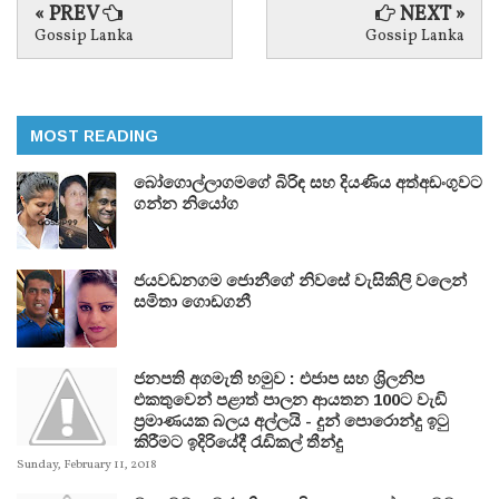
« PREV
NEXT »
Gossip Lanka
Gossip Lanka
MOST READING
බෝගොල්ලාගමගේ බිරිඳ සහ දියණිය අත්අඩංගුවට
ගන්න නියෝග
ජයවඩනගම ජොනීගේ නිවසේ වැසිකිලි වලෙන්
සමිතා ගොඩගනී
ජනපති අගමැති හමුව : එජාප සහ ශ්‍රිලනිප
එකතුවෙන් පළාත් පාලන ආයතන 100ට වැඩි
ප්‍රමාණයක බලය අල්ලයි - දුන් පොරොන්දු ඉටු
කිරීමට ඉදිරියේදී රැඩිකල් තීන්දු
Sunday, February 11, 2018