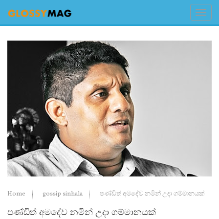
Home
gossip sinhala
පණ්ඩිත් අමදේව නමින් උදා ගම්මානයක්
පණ්ඩිත් අමදේව නමින් උදා ගම්මානයක්