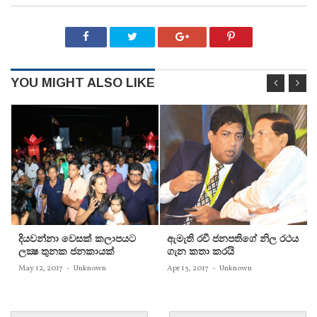
YOU MIGHT ALSO LIKE
දියවන්නා වෙසක් කලාපයට
ඇමැති රවී ජනපතිගේ නිල රථය
ලක්‍ෂ තුනක ජනකායක්
ගැන කතා කරයි
May 12, 2017
-
Unknown
Apr 13, 2017
-
Unknown