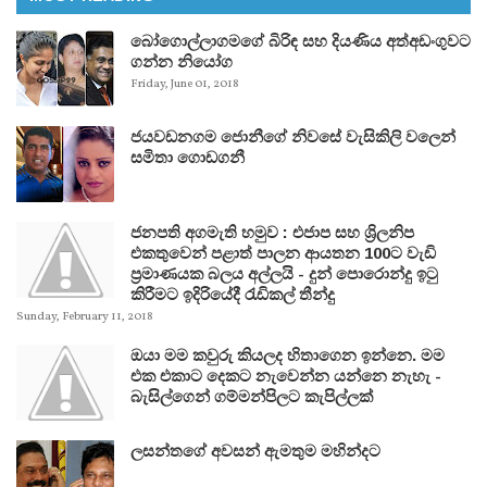
බෝගොල්ලාගමගේ බිරිඳ සහ දියණිය අත්අඩංගුවට
ගන්න නියෝග
Friday, June 01, 2018
ජයවඩනගම ජොනීගේ නිවසේ වැසිකිලි වලෙන්
සමිතා ගොඩගනී
ජනපති අගමැති හමුව : එජාප සහ ශ්‍රිලනිප
එකතුවෙන් පළාත් පාලන ආයතන 100ට වැඩි
ප්‍රමාණයක බලය අල්ලයි - දුන් පොරොන්දු ඉටු
කිරීමට ඉදිරියේදී රැඩිකල් තීන්දු
Sunday, February 11, 2018
ඔයා මම කවුරු කියලද හිතාගෙන ඉන්නෙ. මම
එක එකාට දෙකට නැවෙන්න යන්නෙ නැහැ -
බැසිල්ගෙන් ගම්මන්පිලට කැපිල්ලක්
ලසන්තගේ අවසන් ඇමතුම මහින්දට