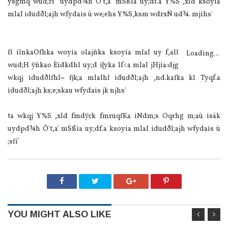
ysgmq wud;H" uydpd¾h Ô't,a' mSßia uy;df.a Y%S ,xld ksoyia
mlaI idudðl;ajh wfydais ù we;ehs Y%S,ksm wdrxÑ ud¾. mjihs'
fï iïnkaOfhka woyia olajñka ksoyia mlaI uy f,alï
Loading...
wud;H ÿñkao Èidkdhl uy;d i|yka lf<a mlaI jHjia:djg
wkqj idudðlfhl= fjk;a mlaIhl idudðl;ajh ,nd.kafka kï Tyqf.a
idudðl;ajh ks;e;skau wfydais jk njhs'
ta wkqj Y%S ,xld fmdÿck fmruqfKa iNdm;s Oqrhg m;aù isák
uydpd¾h Ô't,a' mSßia uy;df.a ksoyia mlaI idudðl;ajh wfydais ù
;sfí'
YOU MIGHT ALSO LIKE