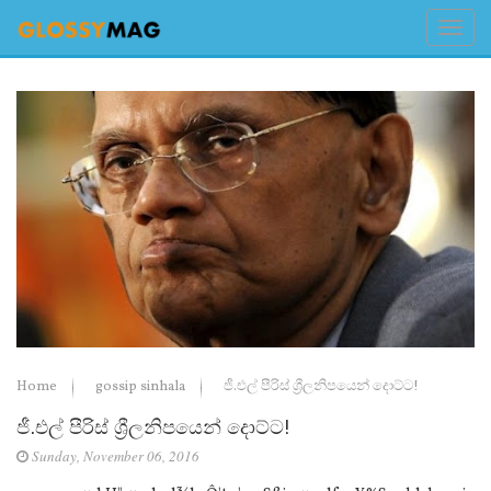
Home
gossip sinhala
ජී.එල් පීරිස් ශ්‍රීලනිපයෙන් දොට්ට!
ජී.එල් පීරිස් ශ්‍රීලනිපයෙන් දොට්ට!
Sunday, November 06, 2016