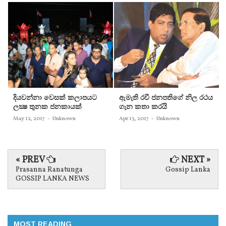
දියවන්නා වෙසක් කලාපයට
ඇමැති රවී ජනපතිගේ නිල රථය
ලක්‍ෂ තුනක ජනකායක්
ගැන කතා කරයි
May 12, 2017
-
Unknown
Apr 13, 2017
-
Unknown
« PREV
NEXT »
Prasanna Ranatunga
Gossip Lanka
GOSSIP LANKA NEWS
MOST READING