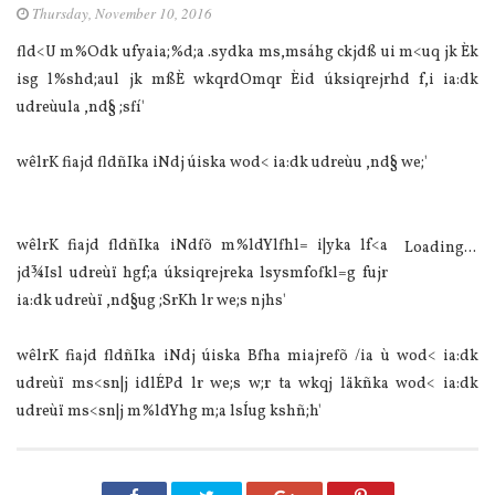
Thursday, November 10, 2016
fld<U m%Odk ufyaia;%d;a .sydka ms,msáhg ckjdß ui m<uq jk Èk
isg l%shd;aul jk mßÈ wkqrdOmqr Èid úksiqrejrhd f,i ia:dk
udreùula ,nd§ ;sfí'
wêlrK fiajd fldñIka iNdj úiska wod< ia:dk udreùu ,nd§ we;'
wêlrK fiajd fldñIka iNdfõ m%ldYlfhl= i|yka lf<a
Loading...
jd¾Isl udreùï hgf;a úksiqrejreka lsysmfofkl=g fujr
ia:dk udreùï ,nd§ug ;SrKh lr we;s njhs'
wêlrK fiajd fldñIka iNdj úiska Bfha miajrefõ /ia ù wod< ia:dk
udreùï ms<sn|j idlÉPd lr we;s w;r ta wkqj läkñka wod< ia:dk
udreùï ms<sn|j m%ldYhg m;a lsÍug kshñ;h'