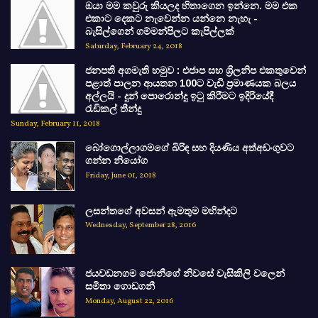
ඔයා මම කවුරු කියලද හිතාගෙන ඉන්නෙ. මම එක
එකාට දෙකට නැවෙන්න යන්නෙ නැහැ -
බැසිල්ගෙන් ගම්මන්පිලට කැපිල්ලක්
Saturday, February 24, 2018
ජනපති අගමැති හමුව : එජාප සහ ශ්‍රිලනිප එකතුවෙන්
පළාත් පාලන ආයතන 100ට වැඩි ප්‍රමාණයක බලය
අල්ලයි - දුන් පොරොන්දු ඉටු කිරීමට ඉදිරියේදී
රැඩිකල් තීන්දු
Sunday, February 11, 2018
බෝගොල්ලාගමගේ බිරිඳ සහ දියණිය අත්අඩංගුවට
ගන්න නියෝග
Friday, June 01, 2018
ලසන්තගේ අවසන් ඇමතුම මහින්දට
Wednesday, September 28, 2016
ජයවඩනගම ජොනීගේ නිවසේ වැසිකිලි වලෙන්
සමිතා ගොඩගනී
Monday, August 22, 2016