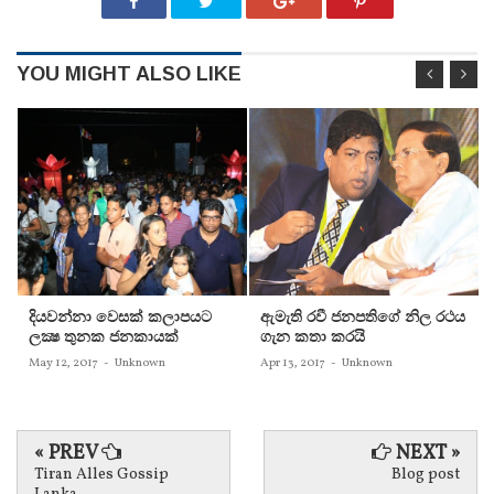
YOU MIGHT ALSO LIKE
දියවන්නා වෙසක් කලාපයට
ඇමැති රවී ජනපතිගේ නිල රථය
ලක්‍ෂ තුනක ජනකායක්
ගැන කතා කරයි
May 12, 2017
-
Unknown
Apr 13, 2017
-
Unknown
« PREV
NEXT »
Tiran Alles Gossip
Blog post