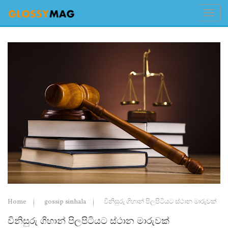
Home
gossip sinhala
විනිසුරු ගිහාන් පිලපිටියට ස්ථාන මාරුවක්
විනිසුරු ගිහාන් පිලපිටියට ස්ථාන මාරුවක්