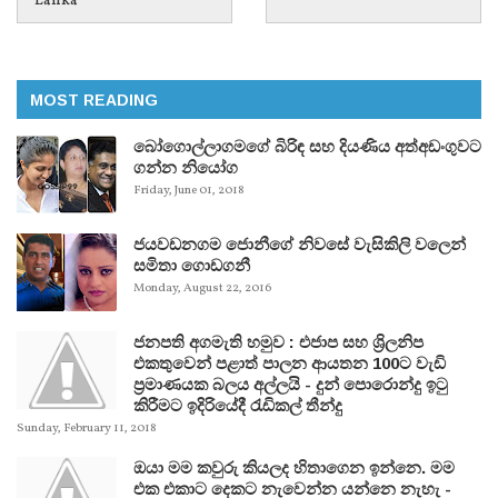
Lanka
MOST READING
බෝගොල්ලාගමගේ බිරිඳ සහ දියණිය අත්අඩංගුවට
ගන්න නියෝග
Friday, June 01, 2018
ජයවඩනගම ජොනීගේ නිවසේ වැසිකිලි වලෙන්
සමිතා ගොඩගනී
Monday, August 22, 2016
ජනපති අගමැති හමුව : එජාප සහ ශ්‍රිලනිප
එකතුවෙන් පළාත් පාලන ආයතන 100ට වැඩි
ප්‍රමාණයක බලය අල්ලයි - දුන් පොරොන්දු ඉටු
කිරීමට ඉදිරියේදී රැඩිකල් තීන්දු
Sunday, February 11, 2018
ඔයා මම කවුරු කියලද හිතාගෙන ඉන්නෙ. මම
එක එකාට දෙකට නැවෙන්න යන්නෙ නැහැ -