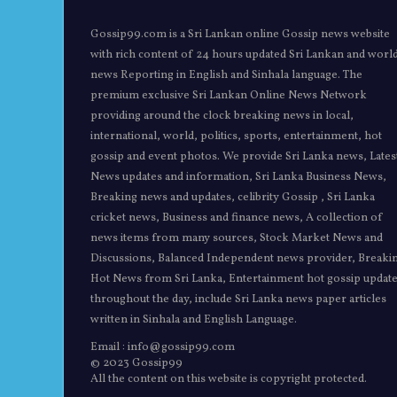
Gossip99.com is a Sri Lankan online Gossip news website
with rich content of 24 hours updated Sri Lankan and worl
news Reporting in English and Sinhala language. The
premium exclusive Sri Lankan Online News Network
providing around the clock breaking news in local,
international, world, politics, sports, entertainment, hot
gossip and event photos. We provide Sri Lanka news, Lates
News updates and information, Sri Lanka Business News,
Breaking news and updates, celibrity Gossip , Sri Lanka
cricket news, Business and finance news, A collection of
news items from many sources, Stock Market News and
Discussions, Balanced Independent news provider, Breaki
Hot News from Sri Lanka, Entertainment hot gossip updat
throughout the day, include Sri Lanka news paper articles
written in Sinhala and English Language.
Email : info@gossip99.com
© 2023 Gossip99
All the content on this website is copyright protected.