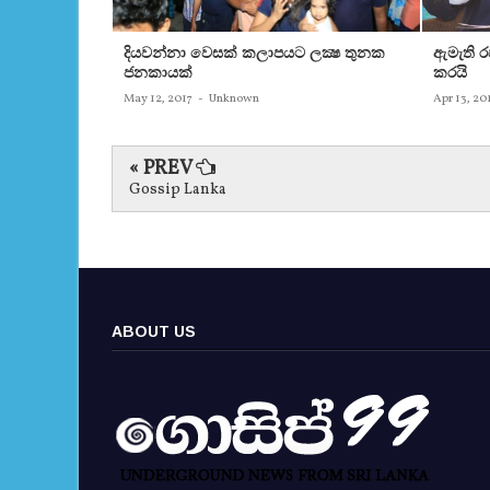
දියවන්නා වෙසක් කලාපයට ලක්‍ෂ තුනක
ඇමැති 
ජනකායක්
කරයි
May 12, 2017
-
Unknown
Apr 13, 20
« PREV
Gossip Lanka
ABOUT US