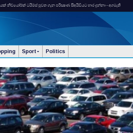
 නිව්යෝර්ක්‌ ටයිම්ස්‌ පුවත ගැන පරීක්‍ෂණ සීඅයිඩියට භාර දුන්නා - අගමැති
opping
Sport
Politics