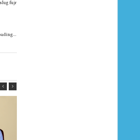
sÍug fujr
ading...