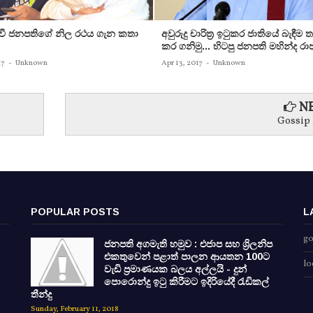
රවී ජනපතිගේ නිල රථය ගැන කතා
අවුරුදු චාරිත්‍ර ඉටුකර ජාතියේ බැඳීම 
කර ගනිමු... හිටපු ජනපති මහින්ද රාජ
17
-
Unknown
Apr 13, 2017
-
Unknown
NE
Gossip
POPULAR POSTS
L
go
ජනපති අගමැති හමුව : එජාප සහ ශ්‍රිලනිප
එකතුවෙන් පළාත් පාලන ආයතන 100ට
lo
වැඩි ප්‍රමාණයක බලය අල්ලයි - දුන්
පොරොන්දු ඉටු කිරීමට ඉදිරියේදී රැඩිකල්
තීන්දු
Sunday, February 11, 2018