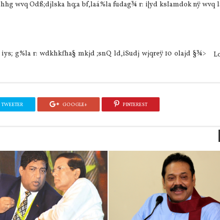
ishhg wvq Odß;djlska hq;a bf,laá‍%la fudag¾ r: i|yd ksIamdok nÿ wvq l
K iys; g‍%la r: wdkhkfha§ mkjd ;snQ ld,iSudj wjqreÿ 10 olajd §¾>
Lo
TWEETER
GOOGLE+
PINTEREST