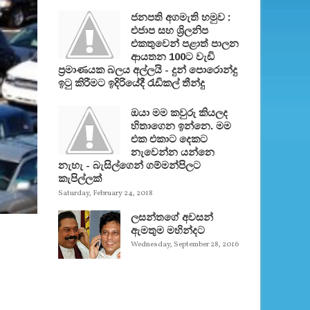
ජනපති අගමැති හමුව :
එජාප සහ ශ්‍රිලනිප
එකතුවෙන් පළාත් පාලන
ආයතන 100ට වැඩි
ප්‍රමාණයක බලය අල්ලයි - දුන් පොරොන්දු
ඉටු කිරීමට ඉදිරියේදී රැඩිකල් තීන්දු
ඔයා මම කවුරු කියලද
හිතාගෙන ඉන්නෙ. මම
එක එකාට දෙකට
නැවෙන්න යන්නෙ
නැහැ - බැසිල්ගෙන් ගම්මන්පිලට
කැපිල්ලක්
Saturday, February 24, 2018
ලසන්තගේ අවසන්
ඇමතුම මහින්දට
Wednesday, September 28, 2016