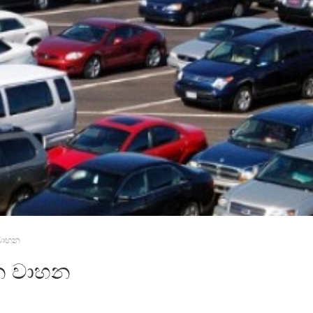
වාහන
න වාහන