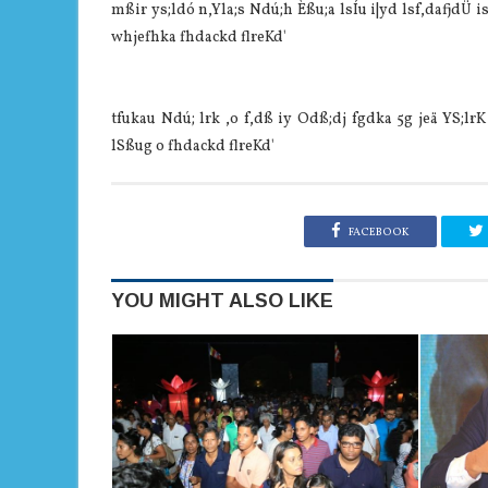
mßir ys;ldó n,Yla;s Ndú;h Èßu;a lsÍu i|yd lsf,dafjdÜ 
whjefhka fhdackd flreKd'
tfukau Ndú; lrk ,o f,dß iy Odß;dj fgdka 5g jeä YS;lr
lSßug o fhdackd flreKd'
FACEBOOK
YOU MIGHT ALSO LIKE