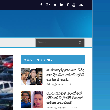
MOST READING
බෝගොල්ලාගමගේ බිරිඳ
සහ දියණිය අත්අඩංගුවට
ගන්න නියෝග
Friday, June 01, 2018
ජයවඩනගම ජොනීගේ
නිවසේ වැසිකිලි වලෙන්
සමිතා ගොඩගනී
Monday, August 22, 2016