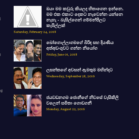
ඔයා මම කවුරු කියලද හිතාගෙන ඉන්නෙ.
මම එක එකාට දෙකට නැවෙන්න යන්නෙ
d
නැහැ - බැසිල්ගෙන් ගම්මන්පිලට
කැපිල්ලක්
Saturday, February 24, 2018
බෝගොල්ලාගමගේ බිරිඳ සහ දියණිය
අත්අඩංගුවට ගන්න නියෝග
t
Friday, June 01, 2018
ලසන්තගේ අවසන් ඇමතුම මහින්දට
Wednesday, September 28, 2016
ng
ජයවඩනගම ජොනීගේ නිවසේ වැසිකිලි
e
වලෙන් සමිතා ගොඩගනී
Monday, August 22, 2016