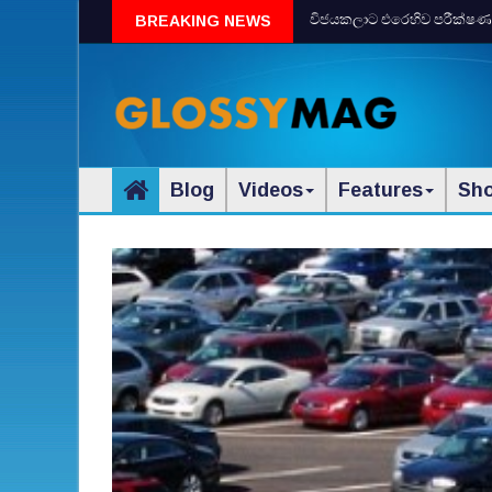
විජයකලාට එරෙහිව පරීක්‌ෂණයක්‌
BREAKING NEWS
Blog
Videos
Features
Sh