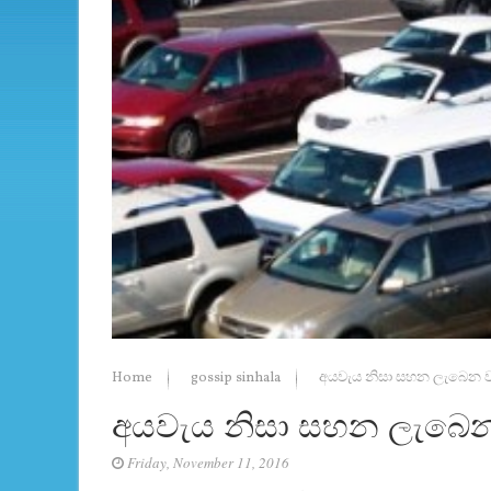
Home
gossip sinhala
අයවැය නිසා සහන ලැබෙන 
අයවැය නිසා සහන ලැබෙ
Friday, November 11, 2016