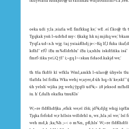
fkdyelafla fudkjdo@ úfYaIfhkau wd{dodhlfhl=f.a ;reK 
oeka udi y;la ;siafia wE fmfkkag ke;' wE .eí f.ko@ th
Tgqkak ysñ l=udrhd my< fjkakg hk nj mjikq we;' bkami
Tyqf.a ud<s.h wjg /iaj ysiaàßhdj je<÷Kq lf,l fuka ikaf;
kdhl" rfÜ iEu m%dldrhlu" iEu ì;a;shlu iskdfiñka isá" 
fmrf<ñka yeඬQ ÿl" i;=gq l÷<skau fidaod.kakjd we;'
th tfia fkdfõ kï wfkla Wml,amkh l=ulao@ úhyels tlu 
tlaflda lsï fcdka Wka wehj w;ayer,d úh hq;=h' ke;skï'''
úh yelsh' wjika jrg wehj ÿgqfõ ud¾;= 28 jeksod mfhdka.
iu. h' f,dalh okafka tmuKls'
W;=re fldßhdfjka ,efnk we;eï iSñ; jd¾;djlg wkqj iqrEmS 
Tjqka fofokd w;r hïlsis wdldrhl n, wr.,hla ;sî we;' lsï f
weh md,k ;ka;%h ;=< o m%n, pß;hls' W;=re fldßhdfõ 