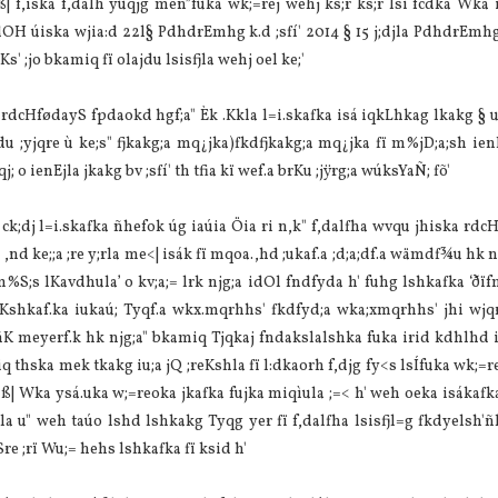
ìß| f,iska f,dalh yuqjg meñ”fuka wk;=rej wehj ks;r ks;r lsï fcdka Wka 
OH úiska wjia:d 22l§ PdhdrEmhg k.d ;sfí' 2014 § 15 j;djla PdhdrEmhg 
s' ;jo bkamiq fï olajdu lsisfjla wehj oel ke;'
 rdcHfødayS fpdaokd hgf;a" Èk .Kkla l=i.skafka isá iqkLhkag lkakg §
 ;yjqre ù ke;s" fjkakg;a mq¿jka)fkdfjkakg;a mq¿jka fï m%jD;a;sh ienE
 o ienEjla jkakg bv ;sfí' th tfia kï wef.a brKu ;jÿrg;a wúksYaÑ; fõ'
dj l=i.skafka ñhefok úg iaúia Öia ri n,k" f,dalfha wvqu jhiska rdc
d ke;;a ;re y;rla me<| isák fï mqoa.,hd ;ukaf.a ;d;a;df.a wämdf¾u hk n
‘m%S;s lKavdhula’ o kv;a;= lrk njg;a idOl fndfyda h' fuhg lshkafka ‘ðïf
eKshkaf.ka iukaú; Tyqf.a wkx.mqrhhs' fkdfyd;a wka;xmqrhhs' jhi wjqr
K meyerf.k hk njg;a" bkamiq Tjqkaj fndakslalshka fuka irid kdhlhd i
miq thska mek tkakg iu;a jQ ;reKshla fï l:dkaorh f,djg fy<s lsÍfuka wk;=r
ik ìß| Wka ysá.uka w;=reoka jkafka fujka miqìula ;=< h' weh oeka isáka
;la u" weh taúo lshd lshkakg Tyqg yer fï f,dalfha lsisfjl=g fkdyelsh'ñ
re ;rï Wu;= hehs lshkafka fï ksid h'