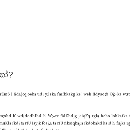
කෝ?
rEmS Í fida)cq oeka udi y;lska fmfkkakg ke;' weh fldyso@ Ôj;=ka w;r
êm;shd h' wd{dodhlhd h' W;=re fldßhdjg jeiqKq rgla hehs lshkafka t
muKla fkdj ta rfÜ isÿjk foaj,a ta rfÜ ñksiqkaj;a fkdokakd ksid h' fujka r