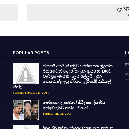
NE
POPULAR POSTS
L
go
ජනපති අගමැති හමුව : එජාප සහ ශ්‍රිලනිප
එකතුවෙන් පළාත් පාලන ආයතන 100ට
lo
වැඩි ප්‍රමාණයක බලය අල්ලයි - දුන්
පොරොන්දු ඉටු කිරීමට ඉදිරියේදී රැඩිකල්
තීන්දු
Sunday, February 11, 2018
බෝගොල්ලාගමගේ බිරිඳ සහ දියණිය
අත්අඩංගුවට ගන්න නියෝග
d
Friday, June 01, 2018
ඔයා මම කවුරු කියලද හිතාගෙන ඉන්නෙ.