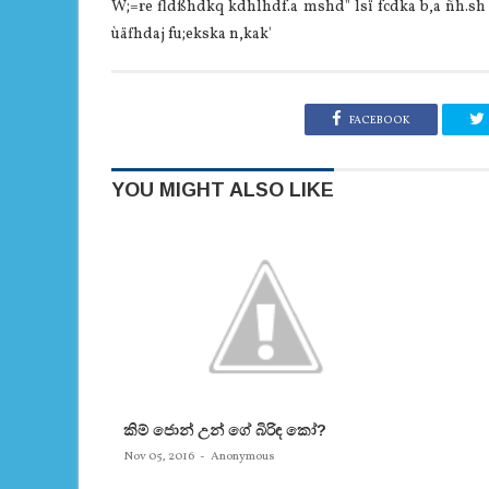
W;=re fldßhdkq kdhlhdf.a mshd" lsï fcdka b,a ñh.sh
ùäfhdaj fu;ekska n,kak'
FACEBOOK
YOU MIGHT ALSO LIKE
කිම් ජොන් උන් ගේ බිරිඳ කෝ?
Nov 05, 2016
-
Anonymous