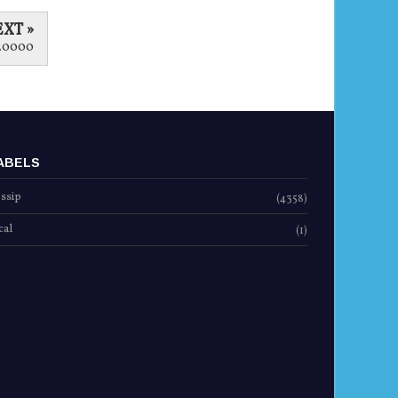
XT »
20000
ABELS
ssip
(4358)
cal
(1)