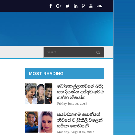
MOST READING
බෝගොල්ලාගමගේ බිරිඳ
සහ දියණිය අත්අඩංගුවට
ගන්න නියෝග
Friday, June 01, 2018
ජයවඩනගම ජොනීගේ
නිවසේ වැසිකිලි වලෙන්
සමිතා ගොඩගනී
Monday, August 22, 2016