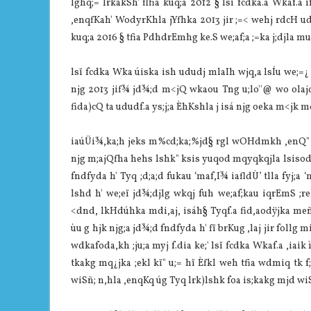
lghq;= lrkakSh' flfia kuq;a 2012 § lsï fcdka.a Wkaf.a 
,enqfKah' WodyrKhla jYfhka 2013 jir ;=< wehj rdcH ud
kuq;a 2016 § tfia PdhdrEmhg ke.S we;af;a ;=ka j;djla muK
lsï fcdka Wka úiska ish ududj mlaIh wjq,a lsÍu we;=¿
njg 2013 jif¾ jd¾;d m<jQ wkaou Tng u;lo''@ wo olajdu
fida)cQ ta ududf.a ys;j;a ÈhKshla j isá njg oeka m<jk mqj;
iaúÜi¾,ka;h jeks m%cd;ka;%jd§ rgl wOHdmkh ,enQ" ck;
njg m;ajQfha hehs lshk" ksis yuqod mqyqkqjla lsisod ,n
fndfyda h' Tyq ;d;a;d fukau ‘maf,I¾ iafldÙ’ tlla fyj;a 
lshd h' we;eï jd¾;djlg wkqj fuh we;af;kau iqrEmS ;r
<dnd, lkHdúhka mdi,aj, isáh§ Tyqf.a fid,aodÿjka meñ
ùu g hjk njg;a jd¾;d fndfyda h' fï brKug ,laj jir follg 
wdkafoda,kh ;ju;a myj f.dia ke;' lsï fcdka Wkaf.a ,ia
tkakg mq¿jka ;ekl kï" u;= hï Èfkl weh tfia wdmiq tk f
wiSñ; n,hla ,enqKq úg Tyq lrk)lshk foa is;kakg mjd wiS