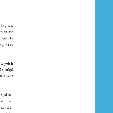
sákq we;'
d ck .x.d
 Tjqkaf.a
kqfjka ìu
h yelsh'
d ;sfnkjd
dka.a Wka
 ;sî ke;'
fí' tfiau
kshd f,i