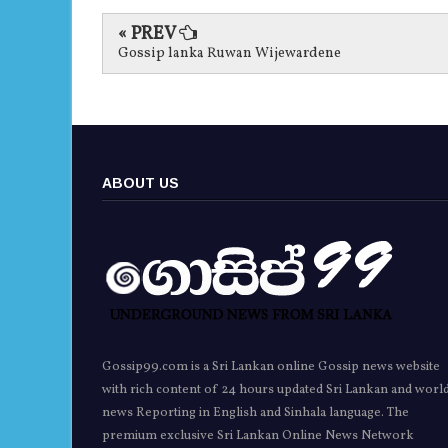
« PREV
Gossip lanka Ruwan Wijewardene
ABOUT US
Gossip99.com is a Sri Lankan online Gossip news website
with rich content of 24 hours updated Sri Lankan and worl
news Reporting in English and Sinhala language. The
premium exclusive Sri Lankan Online News Network