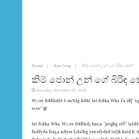
Home
Kim Jong
කිම් ජොන් උන් ගේ බිරිඳ කෝ?
කිම් ජොන් උන් ගේ බිරිඳ 
Saturday, November 05, 2016
W;=re fldßhdfõ l=m%lg kdhl lsï fcdka Wka f.a ìß|" iq
w;ro'''@
lsï fcdka Wka W;=re fldßhdj kue;s ‘jeiqKq rfÜ’ tald
fndfyda foaj,a ndysr f,dalhg yex.sfydrd isÿjk ksid h' t