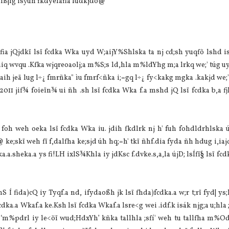
ìß|lg isÿúh fkdyelafla fudkjdo@
 tfia jQjdkï lsï fcdka Wka uyd W;aijY%Shlska ta nj cd;sh yuqfõ lshd i
q wvqu .Kfka wjqreoaolj;a m%S;s ld,hla m%ldYhg m;a lrkq we;' túg uy
daih jeä lug l÷¿ fmrñka" ìu fmrf<ñka i;=gq l÷¿ fy<kakg mgka .kakjd we;'
2011 jif¾ foieïn¾ ui ñh .sh lsï fcdka Wka f.a mshd jQ lsï fcdka b,a fj
foh weh oeka lsï fcdka Wka iu. jdih fkdlrk nj h' fuh fohdldrhlska ú
@ ke;skï weh fï f,dalfha ke;sjd úh hq;=h' tkï ñhf.dia fyda ñh hdug i,iaj
a.sheka.a ys fi!LH ixlS¾Khla iy jdKsc f.dvke.s,a,la újD; lsÍfï§ lsï fc
Í fida)cQ iy Tyqf.a nd, ifydaoßh jk lsï fhda)fcdka.a w;r t;rï fyd| ys;la
cdka.a Wkaf.a ke.Ksh lsï fcdka Wkaf.a lsre<g wei .idf.k isák njg;a u;hla ;s
‘m%pdrl iy le<öï wud;HdxYh’ kñka tallhla ;sfí' weh tu tallfha m%Od