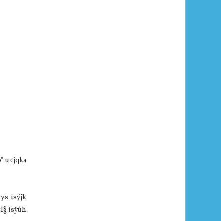
o" u<jqka
ys isÿjk
gl§ isÿúh