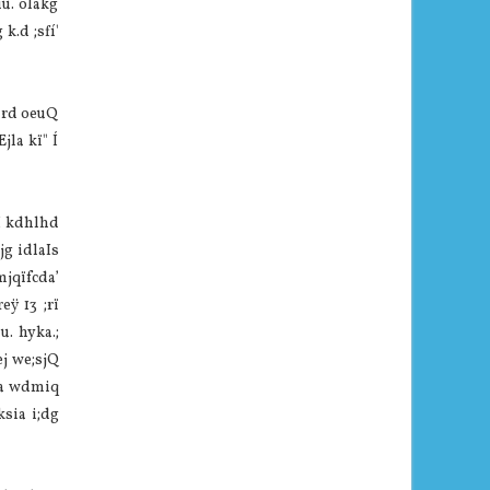
iu. olakg
k.d ;sfí'
 urd oeuQ
jla kï" Í
H kdhlhd
jg idlaIs
mjqïfcda’
eÿ 13 ;rï
u. hyka.;
ej we;sjQ
fka wdmiq
ksia i;dg