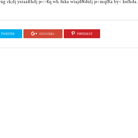
 úg ck;dj ysiaàßhdj je<÷Kq wh fuka wiajdNdúlj je<mqfKa by< ksfhda
TWEETER
GOOGLE+
PINTEREST