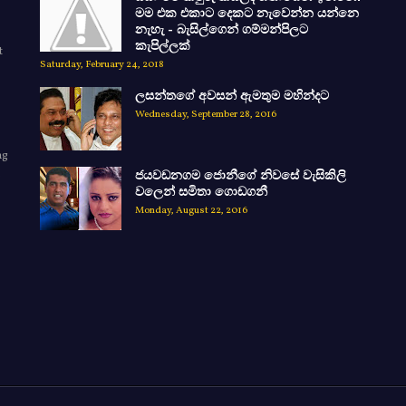
මම එක එකාට දෙකට නැවෙන්න යන්නෙ
නැහැ - බැසිල්ගෙන් ගම්මන්පිලට
කැපිල්ලක්
t
Saturday, February 24, 2018
ලසන්තගේ අවසන් ඇමතුම මහින්දට
Wednesday, September 28, 2016
ng
ජයවඩනගම ජොනීගේ නිවසේ වැසිකිලි
e
වලෙන් සමිතා ගොඩගනී
Monday, August 22, 2016