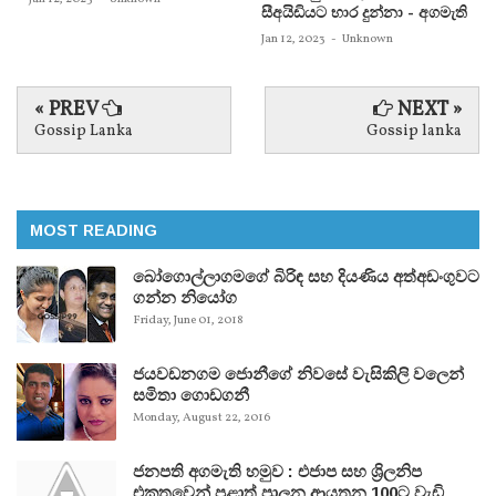
සීඅයිඩියට භාර දුන්නා - අගමැති
Jan 12, 2023
-
Unknown
« PREV
NEXT »
Gossip Lanka
Gossip lanka
MOST READING
බෝගොල්ලාගමගේ බිරිඳ සහ දියණිය අත්අඩංගුවට
ගන්න නියෝග
Friday, June 01, 2018
ජයවඩනගම ජොනීගේ නිවසේ වැසිකිලි වලෙන්
සමිතා ගොඩගනී
Monday, August 22, 2016
ජනපති අගමැති හමුව : එජාප සහ ශ්‍රිලනිප
එකතුවෙන් පළාත් පාලන ආයතන 100ට වැඩි