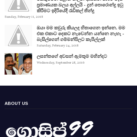
ප්‍රමාණයක බලය අල්ලයි - දුන් පොරොන්දු ඉටු
කිරීමට ඉදිරියේදී රැඩිකල් තීන්දු
Sunday, February 11, 2018
ඔයා මම කවුරු කියලද හිතාගෙන ඉන්නෙ. මම
එක එකාට දෙකට නැවෙන්න යන්නෙ නැහැ -
බැසිල්ගෙන් ගම්මන්පිලට කැපිල්ලක්
Saturday, February 24, 2018
ලසන්තගේ අවසන් ඇමතුම මහින්දට
Wednesday, September 28, 2016
ABOUT US