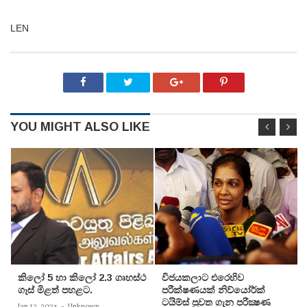
LEN
YOU MIGHT ALSO LIKE
කිලෝ 5 හා කිලෝ 2.3 ගෘහස්ථ
විජයකලාට එරෙහිව
ගෑස් මිළත් පහළට.
පරීක්‌ෂණයක්‌ නිව්යෝර්ක්‌
ටයිම්ස්‌ පුවත ගැන පරීක්‍ෂණ
Jan 12, 2023
-
Unknown