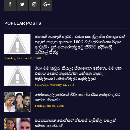
POPULAR POSTS
ජනපති අගමැති හමුව : එජාප සහ ශ්‍රිලනිප එකතුවෙන්
පළාත් පාලන ආයතන 100ට වැඩි ප්‍රමාණයක බලය
අල්ලයි - දුන් පොරොන්දු ඉටු කිරීමට ඉදිරියේදී
රැඩිකල් තීන්දු
Sunday, February 11, 2018
ඔයා මම කවුරු කියලද හිතාගෙන ඉන්නෙ. මම එක
එකාට දෙකට නැවෙන්න යන්නෙ නැහැ -
බැසිල්ගෙන් ගම්මන්පිලට කැපිල්ලක්
Saturday, February 24, 2018
බෝගොල්ලාගමගේ බිරිඳ සහ දියණිය අත්අඩංගුවට
ගන්න නියෝග
Friday, June 01, 2018
ජයවඩනගම ජොනීගේ නිවසේ වැසිකිලි වලෙන්
සමිතා ගොඩගනී