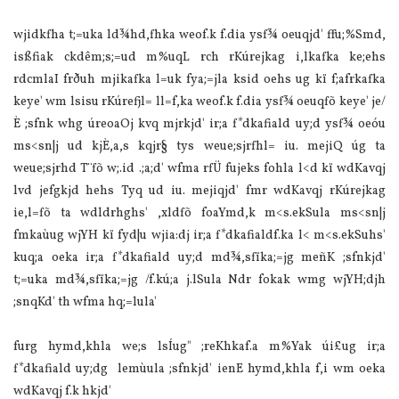
wjidkfha t;=uka ld¾hd,fhka weof.k f.dia ysf¾ oeuqjd' ffu;%Smd,
isßfiak ckdêm;s;=ud m%uqL rch rKúrejkag i,lkafka ke;ehs
rdcmlaI frðuh mjikafka l=uk fya;=jla ksid oehs ug kï f;afrkafka
keye' wm lsisu rKúrefjl= ll=f,ka weof.k f.dia ysf¾ oeuqfõ keye' je/
È ;sfnk whg úreoaOj kvq mjrkjd' ir;a f*dkafiald uy;d ysf¾ oeóu
ms<sn|j ud kjÈ,a,s kqjr§ tys weue;sjrfhl= iu. mejiQ úg ta
weue;sjrhd T¨fõ w;.id .;a;d' wfma rfÜ fujeks fohla l<d kï wdKavqj
lvd jefgkjd hehs Tyq ud iu. mejiqjd' fmr wdKavqj rKúrejkag
ie,l=fõ ta wdldrhghs' ,xldfõ foaYmd,k m<s.ekSula ms<sn|j
fmkaùug wjYH kï fyd|u wjia:dj ir;a f*dkafialdf.ka l< m<s.ekSuhs'
kuq;a oeka ir;a f*dkafiald uy;d md¾,sfïka;=jg meñK ;sfnkjd'
t;=uka md¾,sfïka;=jg /f.kú;a j.lSula Ndr fokak wmg wjYH;djh
;snqKd' th wfma hq;=lula'
furg hymd,khla we;s lsÍug" ;reKhkaf.a m%Yak úi£ug ir;a
f*dkafiald uy;dg lemùula ;sfnkjd' ienE hymd,khla f,i wm oeka
wdKavqj f.k hkjd'