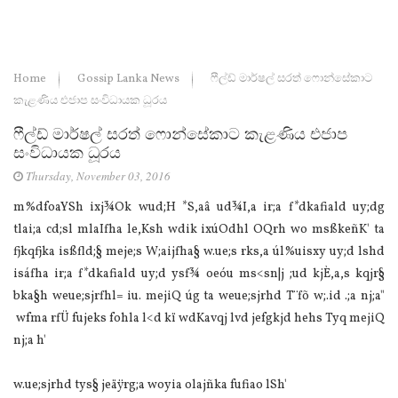
Home
Gossip Lanka News
ෆීල්ඩ් මාර්ෂල් සරත් ෆොන්සේකාට
කැළණිය එජාප සංවිධායක ධූරය
ෆීල්ඩ් මාර්ෂල් සරත් ෆොන්සේකාට කැළණිය එජාප
සංවිධායක ධූරය
Thursday, November 03, 2016
m%dfoaYSh ixj¾Ok wud;H *S,aâ ud¾I,a ir;a f*dkafiald uy;dg
tlai;a cd;sl mla‍Ifha le,Ksh wdik ixúOdhl OQrh wo msßkeñK' ta
fjkqfjka isßfld;§ meje;s W;aijfha§ w.ue;s rks,a úl%uisxy uy;d lshd
isáfha ir;a f*dkafiald uy;d ysf¾ oeóu ms<sn|j ;ud kjÈ,a,s kqjr§
bka§h weue;sjrfhl= iu. mejiQ úg ta weue;sjrhd T¨fõ w;.id .;a nj;a"
wfma rfÜ fujeks fohla l<d kï wdKavqj lvd jefgkjd hehs Tyq mejiQ
nj;a h'
w.ue;sjrhd tys§ jeäÿrg;a woyia olajñka fufiao lSh'