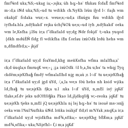
fmf¾rd uka;%S;=ukag ia;=;sjka; úh hq;=hs' tfukau fcdaÊ fmf¾rd
m<d;a iNd uka;%S;=ud tu wdikh ch.%yKh lrùu i|yd l< fiajh wm
okakjd' fcdaka wur;=x. weue;s;=ud;a iEuúgu fuu wdikh i|yd
iyfhda.hla ,ndÿkakd' rejka úchj¾Ok ue;s;=ud iyh ,ndÿkakd' oeka
wm le,Ksfha j.lSu ir;a f*dkafiald uy;dg Ndr fokjd' t;=uka yuqod
{dkh mdúÉÑ fldg fï wdikfha iEu f.orlau ixúOdk lrdú hehs wm
n,dfmdfrd;a;= jkjd'
ir;a f*dkafiald uy;d foaYmd,khg meñKsfha wfma mlaIfha;a"
ck;d úuqla;s fmruqK we;=¿ ;j;a ixúOdk /il b,a,Su u;hs' ta wkqj Tyq
ckdêm;sjrKfha§ fmdÿ wfmala‍Ilhd njg m;aù ;r. l<d' tu ue;sjrKfha§
ir;a f*dkafiald uy;d jgd úYd, /,a,la we;s fõú hehs nh ksid wjika
ld,fha§ tu ue;sjrKh fjk;a u.l .uka l<d' úYd, n,mEï isÿ jqKd'
tlake,sf.dv jeks udOHfõ§ka Pkao ld,jljdkqfõ§ w;=reoka jqKd' tu
ue;sjrKh tjeks n,mEï jQ ue;sjrKhla nj lsj hq;=hs' tu isoaê ms<sn|j
oeka wm l%ul%ufhka úNd. lrñka isákjd' fld;rï m%Yak ;snqK;a ir;a
f*dkafiald uy;d wjidkfha md¾,sfïka;= ue;sjrKhg bÈßm;a jqKd'
md¾,sfïka;= uka;%Sjrfhl= f,i m;a jqKd'