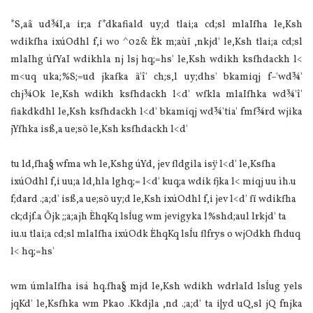
*S,aâ ud¾I,a ir;a f*dkafiald uy;d tlai;a cd;sl mlaIfha le,Ksh
wdikfha ixúOdhl f,i wo ^02& Èk m;aùï ,nkjd' le,Ksh tlai;a cd;sl
mlaIhg úfYaI wdikhla nj lsj hq;=hs' le,Ksh wdikh ksfhdackh l<
m<uq uka;%S;=ud jkafka ã'î' ch;s,l uy;dhs' bkamiqj f–'wd¾'
chj¾Ok le,Ksh wdikh ksfhdackh l<d' wfkla mlaIfhka wd¾'î'
fiakdkdhl le,Ksh ksfhdackh l<d' bkamiqj wd¾'tia' fmf¾rd wjika
jYfhka isß,a ue;sõ le,Ksh ksfhdackh l<d'
tu ld,fha§ wfma wh le,Kshg úYd, jev fldgila isÿ l<d' le,Ksfha
ixúOdhl f,i uu;a ld,hla lghq;= l<d' kuq;a wdik fjka l< miqj uu ìh.u
f;dard .;a;d' isß,a ue;sõ uy;d le,Ksh ixúOdhl f,i jev l<d' fï wdikfha
ck;djf.a Ôjk ;;a;ajh ÈhqKq lsÍug wm jevigyka l%shd;aul lrkjd' ta
iu.u tlai;a cd;sl mla‍Ifha ixúOdk ÈhqKq lsÍu flfrys o wjOdkh fhduq
l< hq;=hs'
wm úmla‍Ifha isá hq.fha§ mjd le,Ksh wdikh wdrla‍Id lsÍug yels
jqKd' le,Ksfhka wm Pkao .Kkdjla ,nd .;a;d' ta i|yd uQ,sl jQ fnjka