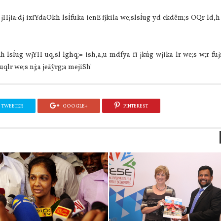
Hjia:dj ixfYdaOkh lsÍfuka ienE fjkila we;slsÍug yd ckdêm;s OQr ld,h
lsÍug wjYH uq,sl lghq;= ish,a,u mdfya fï jkúg wjika lr we;s w;r fuj
qlr we;s nj;a jeäÿrg;a mejiSh'
TWEETER
GOOGLE+
PINTEREST