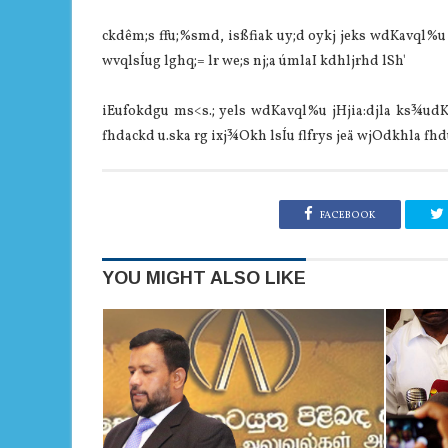
ckdêm;s ffu;%smd, isßfiak uy;d oykj jeks wdKavql%u j
wvqlsÍug lghq;= lr we;s nj;a úmlaI kdhljrhd lSh'
iEufokdgu ms<s.; yels wdKavql%u jHjia:djla ks¾udKh 
fhdackd u.ska rg ixj¾Okh lsÍu flfrys jeä wjOdkhla fhdu
FACEBOOK
YOU MIGHT ALSO LIKE