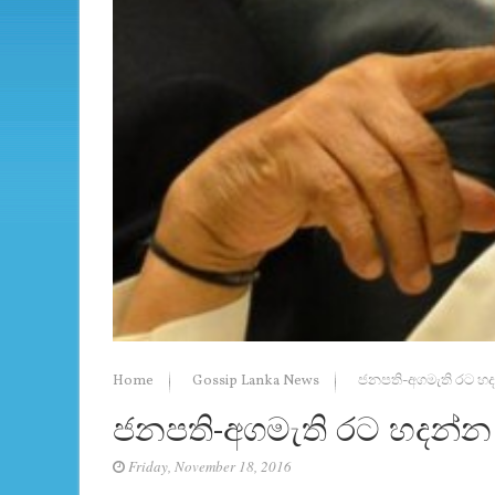
Home
Gossip Lanka News
ජනපති-අගමැති රට හ
ජනපති-අගමැති රට හදන්
Friday, November 18, 2016