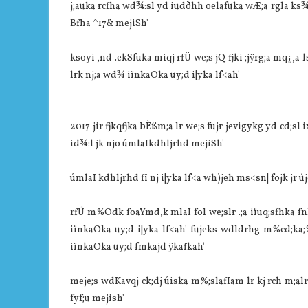
j;auka rcfha wd¾:sl yd iudðhh oelafuka wÆ;a rgla ks
Bfha ^17& mejiSh'
ksoyi ,nd .ekSfuka miqj rfÜ we;s jQ fjki ;jÿrg;a mq¿,a
lrk nj;a wd¾ iïnkaOka uy;d i|yka lf<ah'
2017 jir fjkqfjka bÈßm;a lr we;s fujr jevigykg yd cd;
id¾:l jk njo úmlaIkdhljrhd mejiSh'
úmlaI kdhljrhd fï nj i|yka lf<a wh)jeh ms<sn| fojk jr új
rfÜ m%Odk foaYmd,k mlaI fol we;slr .;a iïuq;sfhka f
iïnkaOka uy;d i|yka ‍lf<ah' fujeks wdldrhg m%cd;ka
iïnkaOka uy;d fmkajd ÿkafkah'
meje;s wdKavqj ck;dj úiska m%;slafIam lr kj rch m;alr
fyf;u mejish'