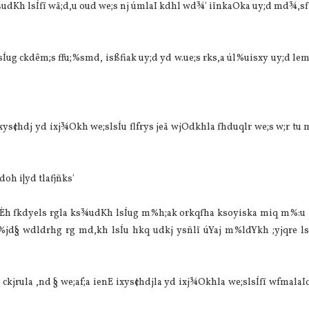
¾udKh lsÍfï wä;d,u oud we;s nj úmlaI kdhl wd¾' iïnkaOka uy;d md¾,sf
 lsÍug ckdêm;s ffu;%smd, isßfiak uy;d yd w.ue;s rks,a úl%uisxy uy;d le
sl ixys¢hdj yd ixj¾Okh we;slsÍu flfrys jeä wjOdkhla fhduqlr we;s w;r t
doh i|yd tlafjñks'
nÈh fkdyels rgla ks¾udKh lsÍug m%h;ak orkqfha ksoyiska miq m%:u j;
;%jd§ wdldrhg rg md,kh lsÍu hkq udkj ysñlï úYaj m%ldYkh ;yjqre lsÍ
 ckjrula ,nd § we;af;a ienE ixys¢hdjla yd ixj¾Okhla we;slsÍfï wfmalaId