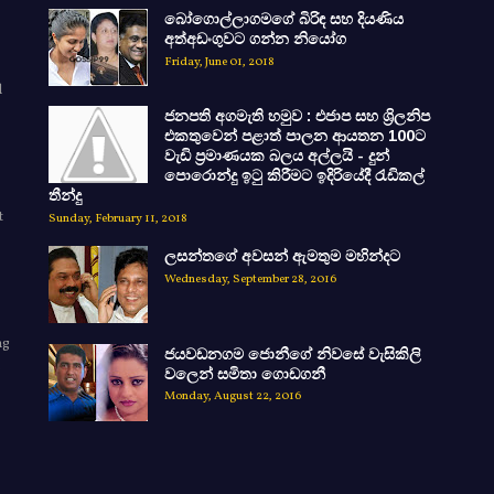
බෝගොල්ලාගමගේ බිරිඳ සහ දියණිය
අත්අඩංගුවට ගන්න නියෝග
Friday, June 01, 2018
d
ජනපති අගමැති හමුව : එජාප සහ ශ්‍රිලනිප
එකතුවෙන් පළාත් පාලන ආයතන 100ට
වැඩි ප්‍රමාණයක බලය අල්ලයි - දුන්
පොරොන්දු ඉටු කිරීමට ඉදිරියේදී රැඩිකල්
තීන්දු
t
Sunday, February 11, 2018
ලසන්තගේ අවසන් ඇමතුම මහින්දට
Wednesday, September 28, 2016
ng
ජයවඩනගම ජොනීගේ නිවසේ වැසිකිලි
e
වලෙන් සමිතා ගොඩගනී
Monday, August 22, 2016