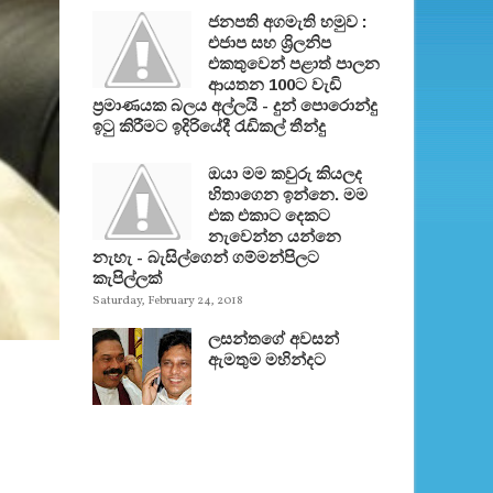
ජනපති අගමැති හමුව :
එජාප සහ ශ්‍රිලනිප
එකතුවෙන් පළාත් පාලන
ආයතන 100ට වැඩි
ප්‍රමාණයක බලය අල්ලයි - දුන් පොරොන්දු
ඉටු කිරීමට ඉදිරියේදී රැඩිකල් තීන්දු
ඔයා මම කවුරු කියලද
හිතාගෙන ඉන්නෙ. මම
එක එකාට දෙකට
නැවෙන්න යන්නෙ
නැහැ - බැසිල්ගෙන් ගම්මන්පිලට
කැපිල්ලක්
Saturday, February 24, 2018
ලසන්තගේ අවසන්
ඇමතුම මහින්දට