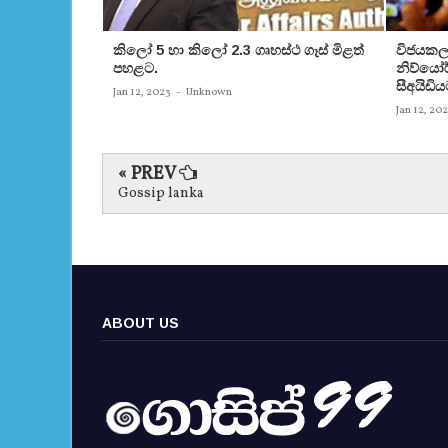
කිලෝ 5 හා කිලෝ 2.3 ගෘහස්ථ ගෑස් මිළත්
විජයකලා
පහළට.
නිව්යෝර්
සීඅයිඩිය
Jan 12, 2023
-
Unknown
Jan 12, 20
« PREV
Gossip lanka
ABOUT US