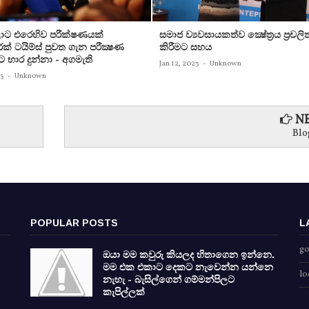
ට එරෙහිව පරීක්‌ෂණයක්‌
සමාජ ව්‍යවසායකත්ව ක්‍ෂේත්‍රය ප්‍රචලි
ක්‌ ටයිම්ස්‌ පුවත ගැන පරීක්‍ෂණ
කිරීමට සහය
ට භාර දුන්නා - අගමැති
Jan 12, 2023
-
Unknown
23
-
Unknown
NE
Blo
POPULAR POSTS
L
go
ඔයා මම කවුරු කියලද හිතාගෙන ඉන්නෙ.
මම එක එකාට දෙකට නැවෙන්න යන්නෙ
lo
නැහැ - බැසිල්ගෙන් ගම්මන්පිලට
කැපිල්ලක්