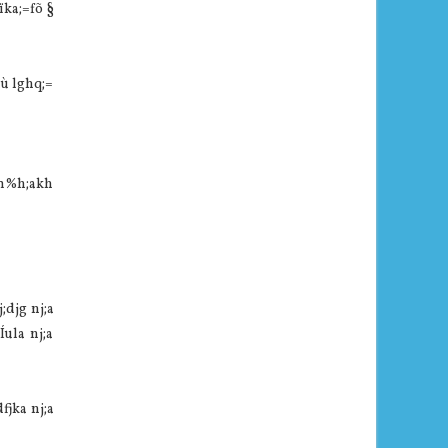
ïka;=fõ §
mù lghq;=
u m%h;akh
djg nj;a
ula nj;a
fjka nj;a