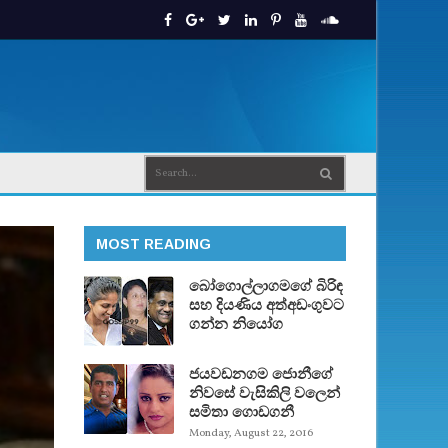
MOST READING
බෝගොල්ලාගමගේ බිරිඳ
සහ දියණිය අත්අඩංගුවට
ගන්න නියෝග
ජයවඩනගම ජොනීගේ
නිවසේ වැසිකිලි වලෙන්
සමිතා ගොඩගනී
Monday, August 22, 2016