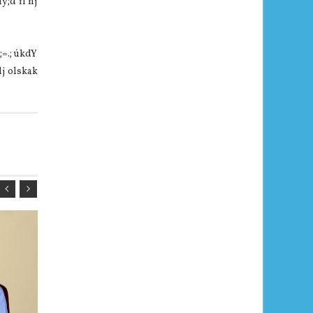
y;d fï nj
;=.; úkdY
dj olskak