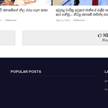
රවී ජනපතිගේ නිල රථය ගැන කතා
අවුරුදු චාරිත්‍ර ඉටුකර ජාතියේ බැඳීම 
කර ගනිමු... හිටපු ජනපති මහින්ද රාජ
17
-
Unknown
Apr 13, 2017
-
Unknown
NE
Blo
POPULAR POSTS
L
go
lo