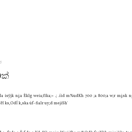
්
ක්
 isÿjk nj;a Èklg weia;fïka;= .; .íid m%udKh 700 ;a 800;a w;r mj;sk n
oH ks,OdÍ k,ska úf–fialr uy;d mejiSh'