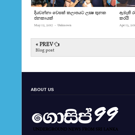
දියවන්නා වෙසක් කලාපයට ලක්‍ෂ තුනක
ඇමැති 
ජනකායක්
කරයි
May 12, 2017
-
Unknown
Apr 13, 20
« PREV
Blog post
ABOUT US