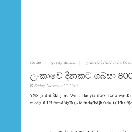
Home
gossip sinhala
ලංකාවේ දිනකට ගබ්සා 800ක
ලංකාවේ දිනකට ගබ්සා 800
Friday, November 25, 2016
Y%S ,xldfõ Èklg ore Wm;a tlaoyia 1100 -1200 w;r .Kkla
m<d;a fi!LH fomd¾;fïka;=fõ fndafkdjk frda. tallfha ffj