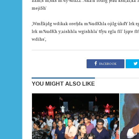
zzm;s m;sks m%y¾IdZZ .%ka:h fodrg jeãu ksñ;af;ka .d,
mejiSh'
,WmÈkjdg wdikak orefjda m%udKhla ojilg úkdY lrk rgla 
lrk m%udKh y;aishhla wgishhla' tfyu rgla fïl' ljqre flfia
wdihs',
FACEBOOK
YOU MIGHT ALSO LIKE