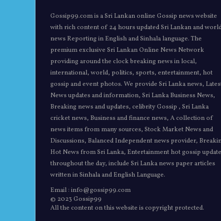
Gossip99.com is a Sri Lankan online Gossip news website
with rich content of 24 hours updated Sri Lankan and worl
news Reporting in English and Sinhala language. The
premium exclusive Sri Lankan Online News Network
providing around the clock breaking news in local,
international, world, politics, sports, entertainment, hot
gossip and event photos. We provide Sri Lanka news, Lates
News updates and information, Sri Lanka Business News,
Breaking news and updates, celibrity Gossip , Sri Lanka
cricket news, Business and finance news, A collection of
news items from many sources, Stock Market News and
Discussions, Balanced Independent news provider, Breaki
Hot News from Sri Lanka, Entertainment hot gossip updat
throughout the day, include Sri Lanka news paper articles
written in Sinhala and English Language.
Email : info@gossip99.com
© 2023 Gossip99
All the content on this website is copyright protected.