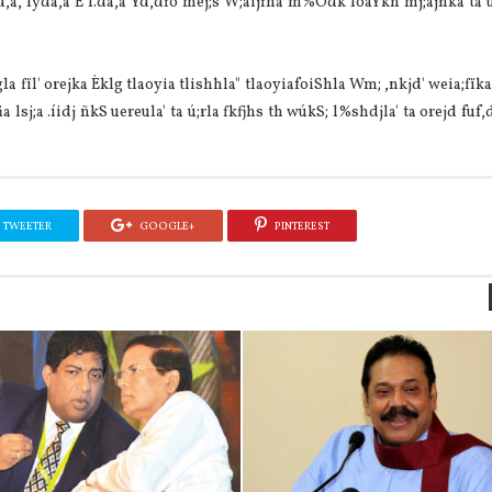
a, fyda,a È f.da,a Yd,dfõ mej;s W;aijfha m%Odk foaYkh mj;ajñka ta u
fïl' orejka Èklg tlaoyia tlishhla" tlaoyiafoiShla Wm; ,nkjd' weia;fïka
 lsj;a .íidj ñkS uereula' ta ú;rla fkfjhs th wúkS; l%shdjla' ta orejd fuf,
TWEETER
GOOGLE+
PINTEREST