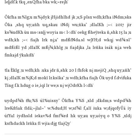
le|jdf.k tkq ,enQfha bka wk;=rejh'
Ökfha m%lg;u m%jdyk jHjidhlhd jk ;s;S pIsx wdh;kfha iNdm;sks
Ôka ,shq uy;añh uq,skau iNdj wu;ñka" ;dla‍IKh ;=< 2017 jir
ks¾udKh ùu ms<sn|j woyia m< l<dh' oekg ßheÿreka ñ,shk 15 la ;u
wdh;kh ;=< fiajh lrk nj;a" mdßfNda.sl wjYH;d wkqj wd¾:sl"
mdßißl yd ;dla‍IK mßj¾;khlg ;u fiajdjka ,la lrñka isák nj;a weh
fmkajd ÿkakdh'
tla Èklg ;u wdh;kh .uka jdr ñ,shk 20 l fhfok nj mejiQ ,shq uy;añh"
kj ;dla‍IK m%jK;d mokï lr.ksïka" ;u wdh;kfha fiajh Ök uyd f.dvìfuka
Tíng f.k hdug o ie,iqï lr we;s nj wjOdrKh l<dh'
uydpd¾h ffu;%S úl%uisxy" Ökfha Y%S ,xld ;dkdm;s wdpd¾h
lreKdfiak fldä;=jlal=" w.%dud;H w;sf¾l f,alï iuka w;djqofyÜá iy
úfYaI iydhsld iekav%d fmf¾rd hk uy;au uy;aóyq o Y%S ,xldj
ksfhdackh lrñka fï wjia:djg tlajQy'