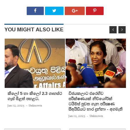
YOU MIGHT ALSO LIKE
කිලෝ 5 හා කිලෝ 2.3 ගෘහස්ථ
විජයකලාට එරෙහිව
ගෑස් මිළත් පහළට.
පරීක්‌ෂණයක්‌ නිව්යෝර්ක්‌
ටයිම්ස්‌ පුවත ගැන පරීක්‍ෂණ
Jan 12, 2023
-
Unknown
සීඅයිඩියට භාර දුන්නා - අගමැති
Jan 12, 2023
-
Unknown