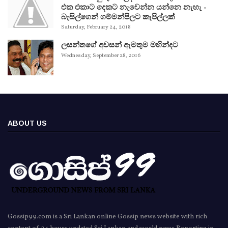
එක එකාට දෙකට නැවෙන්න යන්නෙ නැහැ -
බැසිල්ගෙන් ගම්මන්පිලට කැපිල්ලක්
Saturday, February 24, 2018
ලසන්තගේ අවසන් ඇමතුම මහින්දට
Wednesday, September 28, 2016
ABOUT US
Gossip99.com is a Sri Lankan online Gossip news website with rich