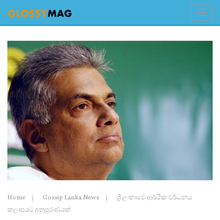
Home
Gossip Lanka News
ශ්‍රී ලංකාවේ ආර්ථික වර්ධනය
කලාපයට අනුපූරණයක්