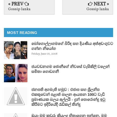
« PREV
NEXT »
Gossip lanka
Gossip lanka
MOST READING
බෝගොල්ලාගමගේ බිරිඳ සහ දියණිය අත්අඩංගුවට
ගන්න නියෝග
Friday, June 01, 2018
ජයවඩනගම ජොනීගේ නිවසේ වැසිකිලි වලෙන්
සමිතා ගොඩගනී
ජනපති අගමැති හමුව : එජාප සහ ශ්‍රිලනිප
එකතුවෙන් පළාත් පාලන ආයතන 100ට වැඩි
ප්‍රමාණයක බලය අල්ලයි - දුන් පොරොන්දු ඉටු
කිරීමට ඉදිරියේදී රැඩිකල් තීන්දු
ඔයා මම කවුරු කියලද හිතාගෙන ඉන්නෙ. මම