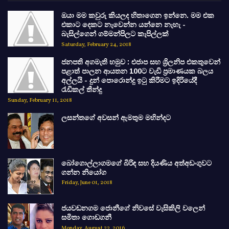
ඔයා මම කවුරු කියලද හිතාගෙන ඉන්නෙ. මම එක
එකාට දෙකට නැවෙන්න යන්නෙ නැහැ -
බැසිල්ගෙන් ගම්මන්පිලට කැපිල්ලක්
Saturday, February 24, 2018
ජනපති අගමැති හමුව : එජාප සහ ශ්‍රිලනිප එකතුවෙන්
පළාත් පාලන ආයතන 100ට වැඩි ප්‍රමාණයක බලය
අල්ලයි - දුන් පොරොන්දු ඉටු කිරීමට ඉදිරියේදී
රැඩිකල් තීන්දු
Sunday, February 11, 2018
ලසන්තගේ අවසන් ඇමතුම මහින්දට
බෝගොල්ලාගමගේ බිරිඳ සහ දියණිය අත්අඩංගුවට
ගන්න නියෝග
Friday, June 01, 2018
ජයවඩනගම ජොනීගේ නිවසේ වැසිකිලි වලෙන්
සමිතා ගොඩගනී
Monday, August 22, 2016