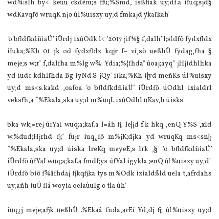
wd¾:slh by< keùu ckdêm;s ffu;%Smd, isßfiak uy;df.a iïuq;sjd§
wdKavqfõ wruqK njo úl%uisxy uy;d fmkajd ÿkafkah'
‘o bfldfkdñiaÜ’ iÛrdj ixúOdk l< ‘2017 jif¾§ f,dalh’ l;sldfõ fydxfldx
iïuka;%Kh 01 jk od fydxfldx kqjr f– ví,sõ ueßhÜ fydag,fha §
meje;s w;r" f,dalfha m%lg w¾: Ydia;%{fhda" úoaj;ayq" jHjidhlhka
yd iudc kdhlfhda Bg iyNd.S jQy' iïka;%Kh i|yd meñKs úl%uisxy
uy;d ms<s.kakd ,oafoa ‘o bfldfkdñiaÜ’ iÛrdfõ úOdhl ixialdrl
veksfh,a *%Ekala,ska uy;d m%uqL ixúOdhl uKav,h úisks'
bka wk;=rej úfYaI wuq;a;kaf.a l=áh fj; le|jd f.k hkq ,enQ Y%S ,xld
w.%dud;Hjrhd fj;" fujr iuq¿fõ m%jK;djka yd wruqKq ms<sn|j
*%Ekala,ska uy;d úiska lreKq meyeÈ,s lrk ,§' ‘o bfldfkdñiaÜ’
iÛrdfõ úfYaI wuq;a;kaf.a fmdf;ys úfYaI igykla ;enQ úl%uisxy uy;d"
iÛrdfõ biõ f¾äfhdaj fjkqfjka tys m%Odk ixialdßld uela t,afrdahs
uy;añh iuÛ flá woyia oelaùulg o tla úh'
iuq¿j meje;afjk ueßhÜ .%Ekaâ fnda,arEï Yd,dj fj; úl%uisxy uy;d