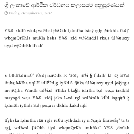
ශ්‍රී ලංකාවේ ආර්ථික වර්ධනය කලාපයට අනුපූරණයක්
Friday, December 02, 2016
Y%S ,xldfõ wkd.; wd¾:sl j¾Okh l,dmfha lsisÿ rglg ;¾ckhla fkdj"
wkqmQrKhla muKla hehs Y%S ,xld w.%dud;H rks,a úl%uisxy
uy;d wjOdrKh lf<ah'
‘o bfldfkdñiaÜ’ iÛrdj ixúOdk l< ‘2017 jif¾ § f,dalh’ kï jQ úfYaI
iïuka;%Kfha uqLH idlÉPdjg iyNd.S fjñka úl%uisxy uy;d jeäÿrg;a
mejiQfha Wmdh ud¾.sl jYfhka bka§h id.rfha b;d jeo.;a ia:dkhl
msysgd we;s Y%S ,xldj jeks l=vd rgl wd¾:slh kÛd isgqùfï §
l,dmSh iyfhda.S;dj jeo.;a ia:dkhla .kakd njh'
tfyhska l,dmfha iEu rgla iuÛu iyfhda.h iy ñ;%;ajh fmroeßj" ta ta
rgj, wd¾:sl j¾Okh i|yd wkqmQrKh imhñka" Y%S ,dxflah