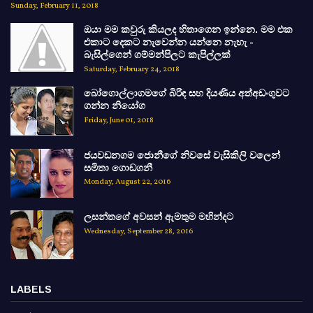
Sunday, February 11, 2018
ඔයා මම කවුරු කියලද හිතාගෙන ඉන්නෙ. මම එක
එකාට දෙකට නැවෙන්න යන්නෙ නැහැ -
බැසිල්ගෙන් ගම්මන්පිලට කැපිල්ලක්
Saturday, February 24, 2018
බෝගොල්ලාගමගේ බිරිඳ සහ දියණිය අත්අඩංගුවට
ගන්න නියෝග
Friday, June 01, 2018
ජයවඩනගම ජොනීගේ නිවසේ වැසිකිලි වලෙන්
සමිතා ගොඩගනී
Monday, August 22, 2016
ලසන්තගේ අවසන් ඇමතුම මහින්දට
Wednesday, September 28, 2016
LABELS