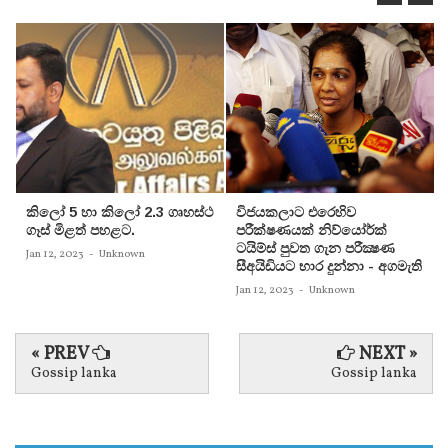
කිලෝ 5 හා කිලෝ 2.3 ගෘහස්ථ
විජයකලාට එරෙහිව
ගෑස් මිළත් පහළට.
පරීක්‌ෂණයක්‌ නිව්යෝර්ක්‌
ටයිම්ස්‌ පුවත ගැන පරීක්‍ෂණ
Jan 12, 2023
-
Unknown
සීඅයිඩියට භාර දුන්නා - අගමැති
Jan 12, 2023
-
Unknown
« PREV
NEXT »
Gossip lanka
Gossip lanka