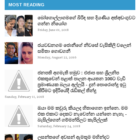
MOST READING
බෝගොල්ලාගමගේ බිරිඳ සහ දියණිය අත්අඩංගුවට
ගන්න නියෝග
Friday, June 01, 2018
ජයවඩනගම ජොනීගේ නිවසේ වැසිකිලි වලෙන්
සමිතා ගොඩගනී
Monday, August 22, 2016
ජනපති අගමැති හමුව : එජාප සහ ශ්‍රිලනිප
එකතුවෙන් පළාත් පාලන ආයතන 100ට වැඩි
ප්‍රමාණයක බලය අල්ලයි - දුන් පොරොන්දු ඉටු
කිරීමට ඉදිරියේදී රැඩිකල් තීන්දු
Sunday, February 11, 2018
ඔයා මම කවුරු කියලද හිතාගෙන ඉන්නෙ. මම
එක එකාට දෙකට නැවෙන්න යන්නෙ නැහැ -
බැසිල්ගෙන් ගම්මන්පිලට කැපිල්ලක්
Saturday, February 24, 2018
ලසන්තගේ අවසන් ඇමතුම මහින්දට