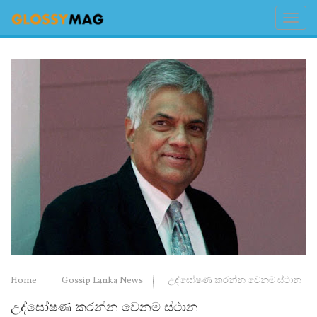
Home
Gossip Lanka News
උද්ඝෝෂණ කරන්න වෙනම ස්ථාන
උද්ඝෝෂණ කරන්න වෙනම ස්ථාන