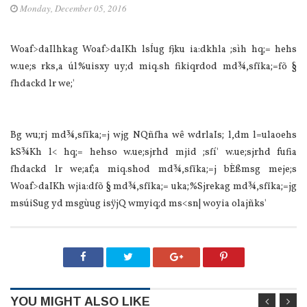
Monday, December 05, 2016
Woaf>daIlhkag Woaf>daIKh lsÍug fjku ia:dkhla ;sìh hq;= hehs
w.ue;s rks,a úl%uisxy uy;d miq.sh fikiqrdod md¾,sfïka;=fõ §
fhdackd lr we;'
Bg wu;rj md¾,sfïka;=j wjg NQñfha wê wdrlaIs; l,dm l=ulaoehs
kS¾Kh l< hq;= hehso w.ue;sjrhd mjid ;sfí' w.ue;sjrhd fufia
fhdackd lr we;af;a miq.shod md¾,sfïka;=j bÈßmsg meje;s
Woaf>daIKh wjia:dfõ § md¾,sfïka;= uka;%Sjrekag md¾,sfïka;=jg
msúiSug yd msgùug isÿjQ wmyiq;d ms<sn| woyia olajñks'
YOU MIGHT ALSO LIKE