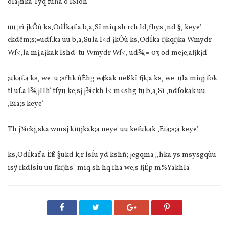
ola‌jñka Tyq fufia o lSfõh'
uu ;rï jkÔú ks,OdÍkaf.a b,a,Sï miq.sh rch ld,fhys ,nd §, keye'
ckdêm;s;=udf.ka uu b,a,Sula‌ l<d jkÔù ks,OdÍka fjkqfjka Wmydr
Wf<,la‌ mj;ajkak lshd' tu Wmydr Wf<, ud¾;= 03 od meje;afjkjd'
;ukaf.a ks, we÷u ;sfhk úÈhg w¢kak neßkï fjk;a ks, we÷ula‌ miqj fok
tl uf.a l¾;jHh' tfyu ke;sj j¾ckh l< m<shg tu b,a,Sï ,ndfokak uu
,Eia‌;s keye'
Th j¾ckj,ska wmsj kïujkak;a neye' uu kefukak ,Eia‌;s;a keye'
ks,OdÍkaf.a Èß §ukd k;r lsÍu yd kshñ; jegqma ;,hka ys msysgqùu
isÿ fkdlsÍu uu fkfjhs" miq.sh hq.fha we;s fjÉp m%Yakhla‌'