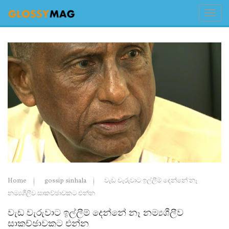
Home
gossip sinhala
වැඩ වැරුවාට ඉල්ලීම් දෙන්නේ නෑ
නම්‍යශීලීව සාකච්ඡාවකට එන්න
වැඩ වැරුවාට ඉල්ලීම් දෙන්නේ නෑ නම්‍යශීලීව
සාකච්ඡාවකට එන්න