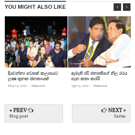
YOU MIGHT ALSO LIKE
දියවන්නා වෙසක් කලාපයට
ඇමැති රවී ජනපතිගේ නිල රථය
ලක්‍ෂ තුනක ජනකායක්
ගැන කතා කරයි
May 12, 2017
-
Unknown
Apr 13, 2017
-
Unknown
« PREV
NEXT »
Blog post
Saitm