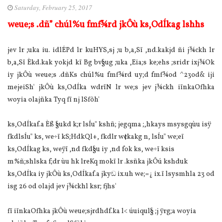
Saturday, February 25, 2017
weue;s .dñ” chúl%u fmf¾rd jkÔù ks,OdÍkag lshhs
jev lr ;uka iu. idlÉPd lr kuHYS,sj ;u b,a,Sï ,nd.kakjd ñi j¾ckh lr
b,a,Sï Èkd.kak yokjd kï Bg bv§ug ;uka ,Eia‌;s ke;ehs ;sridr ixj¾Ok
iy jkÔù weue;s .dñKs chúl%u fmf¾rd uy;d fmf¾od ^23od& iji
mejeiSh' jkÔù ks,OdÍka wdrïN lr we;s jev j¾ckh iïnkaOfhka
woyia‌ ola‌jñka Tyq fï nj lSfõh'
ks,OdÍkaf.a Èß §ukd k;r lsÍu" kshñ; jegqma ;,hkays msysgqùu isÿ
fkdlsÍu" ks, we÷ï kS;HdkQl+, fkdlr w¢kakg n, lsÍu" we;eï
ks,OdÍkag ks, weÿï ,nd fkd§u iy ,nd fok ks, we÷ï ksis
m%ñ;shlska f;dr ùu hk lreKq mokï lr .ksñka jkÔú kshduk
ks,OdÍka iy jkÔù ks,OdÍkaf.a jkyඬ ix.uh we;=¿ ix.ï lsysmhla‌ 23 od
isg 26 od ola‌jd jev j¾ckhl ksr; fjhs'
fï iïnkaOfhka jkÔù weue;sjrdhdf.ka l< úuiqul§ ;j ÿrg;a woyia‌