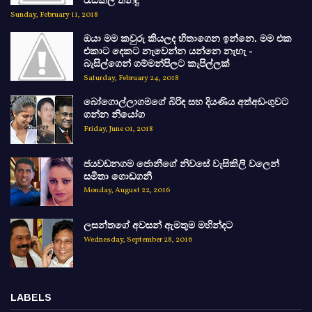
රැඩිකල් තීන්දු
Sunday, February 11, 2018
ඔයා මම කවුරු කියලද හිතාගෙන ඉන්නෙ. මම එක
එකාට දෙකට නැවෙන්න යන්නෙ නැහැ -
බැසිල්ගෙන් ගම්මන්පිලට කැපිල්ලක්
Saturday, February 24, 2018
බෝගොල්ලාගමගේ බිරිඳ සහ දියණිය අත්අඩංගුවට
ගන්න නියෝග
Friday, June 01, 2018
ජයවඩනගම ජොනීගේ නිවසේ වැසිකිලි වලෙන්
සමිතා ගොඩගනී
Monday, August 22, 2016
ලසන්තගේ අවසන් ඇමතුම මහින්දට
Wednesday, September 28, 2016
LABELS