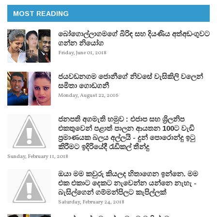
MOST READING
බෝගොල්ලාගමගේ බිරිඳ සහ දියණිය අත්අඩංගුවට
ගන්න නියෝග
Friday, June 01, 2018
ජයවඩනගම ජොනීගේ නිවසේ වැසිකිලි වලෙන්
සමිතා ගොඩගනී
Monday, August 22, 2016
ජනපති අගමැති හමුව : එජාප සහ ශ්‍රිලනිප
එකතුවෙන් පළාත් පාලන ආයතන 100ට වැඩි
ප්‍රමාණයක බලය අල්ලයි - දුන් පොරොන්දු ඉටු
කිරීමට ඉදිරියේදී රැඩිකල් තීන්දු
Sunday, February 11, 2018
ඔයා මම කවුරු කියලද හිතාගෙන ඉන්නෙ. මම
එක එකාට දෙකට නැවෙන්න යන්නෙ නැහැ -
බැසිල්ගෙන් ගම්මන්පිලට කැපිල්ලක්
Saturday, February 24, 2018