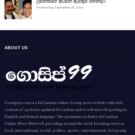
ලසන්තගේ අවසන් ඇමතුම මහින්දට
Wednesday, September 28, 2016
ABOUT US
Gossip99.com is a Sri Lankan online Gossip news website with rich
content of 24 hours updated Sri Lankan and world news Reporting in
English and Sinhala language. The premium exclusive Sri Lankan
Online News Network providing around the clock breaking news in
local, international, world, politics, sports, entertainment, hot gossip