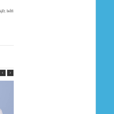
jD; lsÍfï