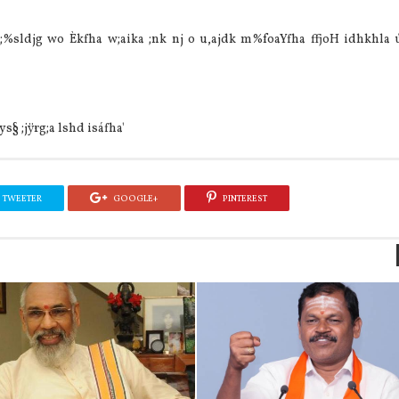
 m;%sldjg wo Èkfha w;aika ;nk nj o u,ajdk m%foaYfha ffjoH idhkhla ú
§ ;jÿrg;a lshd isáfha'
TWEETER
GOOGLE+
PINTEREST