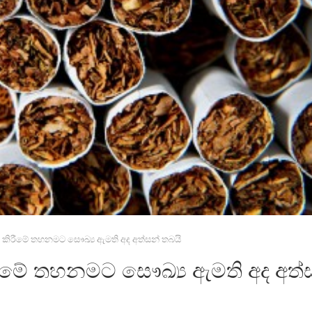
වි කිරීමේ තහනමට සෞඛ්‍ය ඇමති අද අත්සන් තබයි
ිරීමේ තහනමට සෞඛ්‍ය ඇමති අද අත්