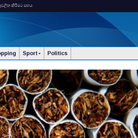
ප්‍රචලිත කිරීමට සහය
opping
Sport
Politics