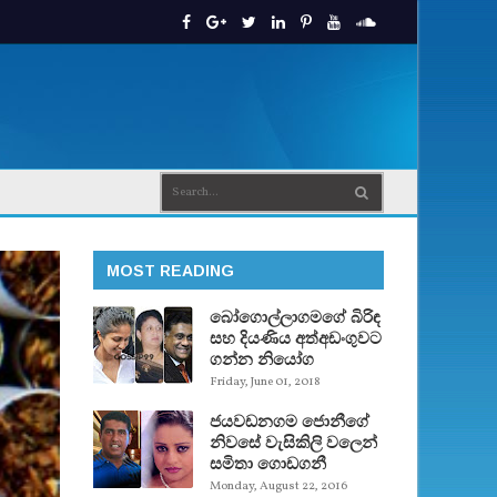
MOST READING
බෝගොල්ලාගමගේ බිරිඳ
සහ දියණිය අත්අඩංගුවට
ගන්න නියෝග
Friday, June 01, 2018
ජයවඩනගම ජොනීගේ
නිවසේ වැසිකිලි වලෙන්
සමිතා ගොඩගනී
Monday, August 22, 2016