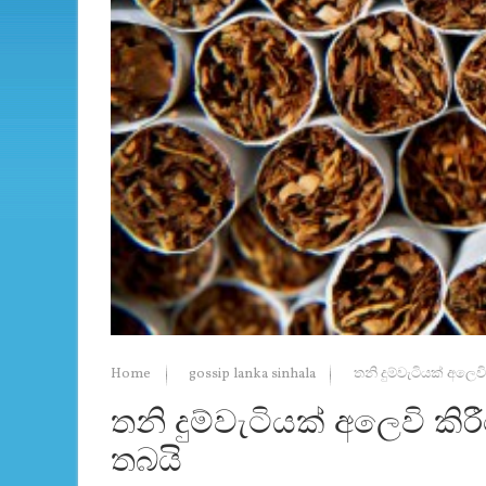
Home
gossip lanka sinhala
තනි දුම්වැටියක් අලෙ
තනි දුම්වැටියක් අලෙවි ක
තබයි