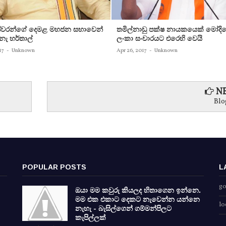
ෂ්වරන්ගේ දෙමළ මහජන සභාවෙන්
තමිල්නාඩු පක්‌ෂ නායකයෙක්‌ මෝදිගේ 
ැ හර්තාල්
ලංකා සංචාරයට එරෙහි වෙයි
17
-
Unknown
Apr 26, 2017
-
Unknown
NE
Blo
POPULAR POSTS
L
go
ඔයා මම කවුරු කියලද හිතාගෙන ඉන්නෙ.
මම එක එකාට දෙකට නැවෙන්න යන්නෙ
lo
නැහැ - බැසිල්ගෙන් ගම්මන්පිලට
කැපිල්ලක්