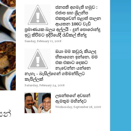
ජනපති අගමැති හමුව :
එජාප සහ ශ්‍රිලනිප
එකතුවෙන් පළාත් පාලන
ආයතන 100ට වැඩි
ප්‍රමාණයක බලය අල්ලයි - දුන් පොරොන්දු
ඉටු කිරීමට ඉදිරියේදී රැඩිකල් තීන්දු
Sunday, February 11, 2018
ඔයා මම කවුරු කියලද
හිතාගෙන ඉන්නෙ. මම
එක එකාට දෙකට
නැවෙන්න යන්නෙ
නැහැ - බැසිල්ගෙන් ගම්මන්පිලට
කැපිල්ලක්
Saturday, February 24, 2018
ලසන්තගේ අවසන්
ඇමතුම මහින්දට
Wednesday, September 28, 2016
සන්