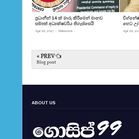
ප‍්‍රධානීන් 14 ක් මාරු කිරීමෙන් මානව
විග්නේ
සම්පත් අධ්‍යක්ෂවරිය තිගැස්සෙයි
හෙට උ/න
Apr 26, 2017
-
Unknown
Apr 26, 20
« PREV
Blog post
ABOUT US