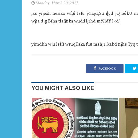
Monday, March 20, 2017
;ks ÿïjeáh ne.ska wf,ú lsÍu j<lajd,Su i|yd jQ leìkÜ
wjia:djg Bfha tlafjñka wud;Hjrhd m%ldY l<d'
ÿïmdkh wju lsÍfï wruqKska fuu mshjr .kakd njhs Tyq tys
FACEBOOK
YOU MIGHT ALSO LIKE