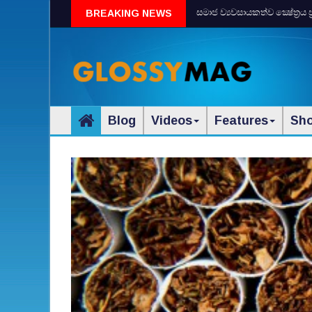
සමාජ ව්‍යවසායකත්ව ක්‍ෂේත්‍රය 
BREAKING NEWS
Blog
Videos
Features
Sh