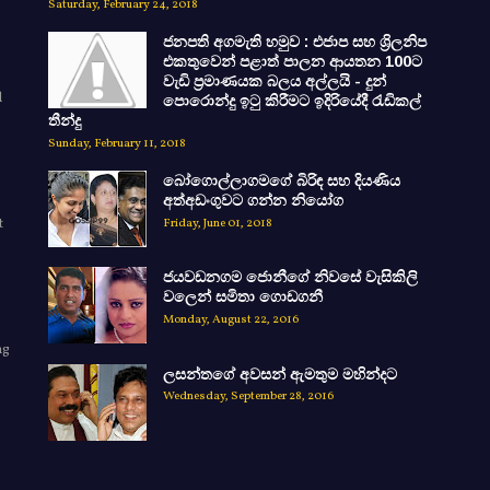
Saturday, February 24, 2018
ජනපති අගමැති හමුව : එජාප සහ ශ්‍රිලනිප
එකතුවෙන් පළාත් පාලන ආයතන 100ට
වැඩි ප්‍රමාණයක බලය අල්ලයි - දුන්
d
පොරොන්දු ඉටු කිරීමට ඉදිරියේදී රැඩිකල්
තීන්දු
Sunday, February 11, 2018
බෝගොල්ලාගමගේ බිරිඳ සහ දියණිය
අත්අඩංගුවට ගන්න නියෝග
t
Friday, June 01, 2018
ජයවඩනගම ජොනීගේ නිවසේ වැසිකිලි
වලෙන් සමිතා ගොඩගනී
Monday, August 22, 2016
ng
ලසන්තගේ අවසන් ඇමතුම මහින්දට
e
Wednesday, September 28, 2016