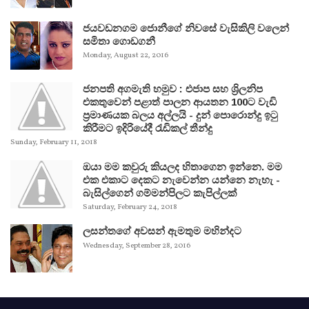
ජයවඩනගම ජොනීගේ නිවසේ වැසිකිලි වලෙන්
සමිතා ගොඩගනී
Monday, August 22, 2016
ජනපති අගමැති හමුව : එජාප සහ ශ්‍රිලනිප
එකතුවෙන් පළාත් පාලන ආයතන 100ට වැඩි
ප්‍රමාණයක බලය අල්ලයි - දුන් පොරොන්දු ඉටු
කිරීමට ඉදිරියේදී රැඩිකල් තීන්දු
Sunday, February 11, 2018
ඔයා මම කවුරු කියලද හිතාගෙන ඉන්නෙ. මම
එක එකාට දෙකට නැවෙන්න යන්නෙ නැහැ -
බැසිල්ගෙන් ගම්මන්පිලට කැපිල්ලක්
Saturday, February 24, 2018
ලසන්තගේ අවසන් ඇමතුම මහින්දට
Wednesday, September 28, 2016