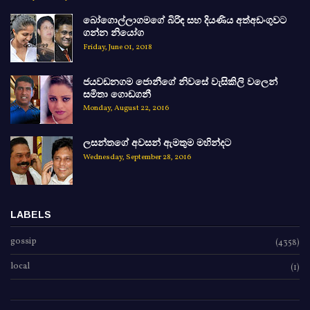
බෝගොල්ලාගමගේ බිරිඳ සහ දියණිය අත්අඩංගුවට
ගන්න නියෝග
Friday, June 01, 2018
ජයවඩනගම ජොනීගේ නිවසේ වැසිකිලි වලෙන්
සමිතා ගොඩගනී
Monday, August 22, 2016
ලසන්තගේ අවසන් ඇමතුම මහින්දට
Wednesday, September 28, 2016
LABELS
gossip
(4358)
local
(1)