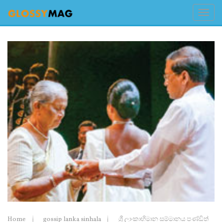
Home
gossip lanka sinhala
ශ්‍රී ලාංකාභිමාන සම්මානය පණ්‌ඩිත්