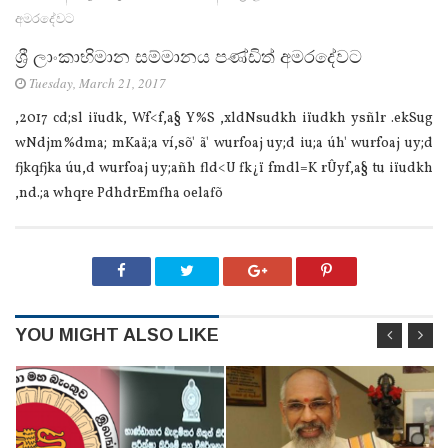
අමරදේවට
ශ්‍රී ලාංකාභිමාන සම්මානය පණ්‌ඩිත් අමරදේවට
Tuesday, March 21, 2017
,2017 cd;sl iïudk, Wf<f,a§ Y%S ,xldNsudkh iïudkh ysñlr .ekSug
wNdjm%dma; mKa‌ä;a ví,sõ' ã' wurfoaj uy;d iu;a úh' wurfoaj uy;d
fjkqfjka úu,d wurfoaj uy;añh fld<U fk¿ï fmdl=K rÛyf,a§ tu iïudkh
,nd.;a whqre PdhdrEmfha oela‌fõ
YOU MIGHT ALSO LIKE