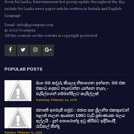
from Sri Lanka, Entertainment hot gossip update throughout the day,
include Sri Lanka news paper articles written in Sinhala and English
Language.
Email : info@gossip99.com
© 2023 Gossip99
All the content on this website is copyright protected.
POPULAR POSTS
ඔයා මම කවුරු කියලද හිතාගෙන ඉන්නෙ. මම එක
එකාට දෙකට නැවෙන්න යන්නෙ නැහැ -
බැසිල්ගෙන් ගම්මන්පිලට කැපිල්ලක්
Saturday, February 24, 2018
ජනපති අගමැති හමුව : එජාප සහ ශ්‍රිලනිප එකතුවෙන්
පළාත් පාලන ආයතන 100ට වැඩි ප්‍රමාණයක බලය
අල්ලයි - දුන් පොරොන්දු ඉටු කිරීමට ඉදිරියේදී
රැඩිකල් තීන්දු
Sunday, February 11, 2018