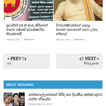
ප‍්‍රධානීන් 14 ක් මාරු කිරීමෙන්
විග්නේෂ්වරන්ගේ දෙමළ
මානව සම්පත් අධ්‍යක්ෂවරිය
මහජන සභාවෙන් හෙට උ/නැ
තිගැස්සෙයි
හර්තාල්
Apr 26, 2017
-
Unknown
Apr 26, 2017
-
Unknown
« PREV
NEXT »
65
Blog post
MOST READING
බෝගොල්ලාගමගේ බිරිඳ සහ දියණිය අත්අඩංගුවට
ගන්න නියෝග
Friday, June 01, 2018