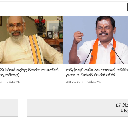
ෂ්වරන්ගේ දෙමළ මහජන සභාවෙන්
තමිල්නාඩු පක්‌ෂ නායකයෙක්‌ මෝදිගේ 
ැ හර්තාල්
ලංකා සංචාරයට එරෙහි වෙයි
17
-
Unknown
Apr 26, 2017
-
Unknown
NE
Blo