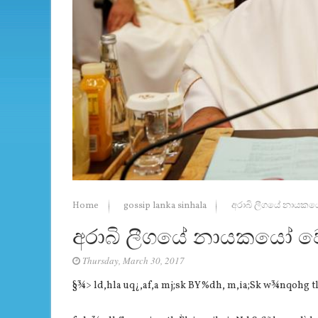
Home
gossip lanka sinhala
අරාබි ලීගයේ නායකයෝ
අරාබි ලීගයේ නායකයෝ වෙ
Thursday, March 30, 2017
§¾> ld,hla uq¿,af,a mj;sk BY%dh, m,ia;Sk w¾nqohg tl