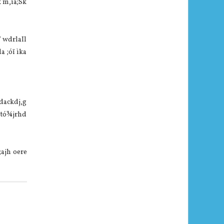
 m,ia;Sk
' wdrlaIl
a ;óï ìka
hdackdj,g
 tó¾jrhd
;ajh oere