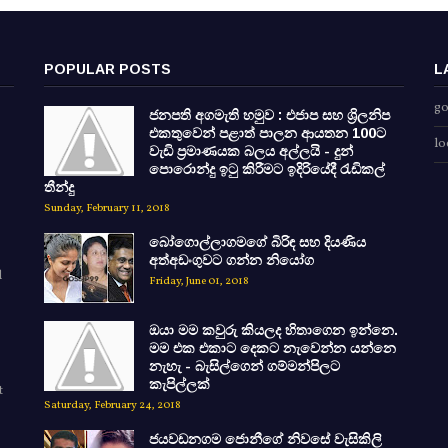
POPULAR POSTS
L
go
ජනපති අගමැති හමුව : එජාප සහ ශ්‍රිලනිප
එකතුවෙන් පළාත් පාලන ආයතන 100ට
lo
වැඩි ප්‍රමාණයක බලය අල්ලයි - දුන්
පොරොන්දු ඉටු කිරීමට ඉදිරියේදී රැඩිකල්
තීන්දු
Sunday, February 11, 2018
බෝගොල්ලාගමගේ බිරිඳ සහ දියණිය
අත්අඩංගුවට ගන්න නියෝග
d
Friday, June 01, 2018
ඔයා මම කවුරු කියලද හිතාගෙන ඉන්නෙ.
මම එක එකාට දෙකට නැවෙන්න යන්නෙ
නැහැ - බැසිල්ගෙන් ගම්මන්පිලට
කැපිල්ලක්
t
Saturday, February 24, 2018
ජයවඩනගම ජොනීගේ නිවසේ වැසිකිලි