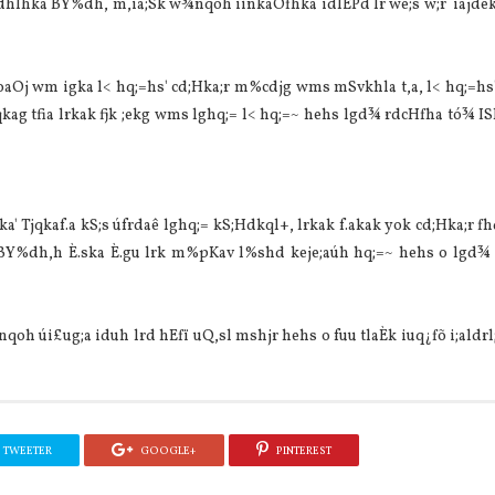
kdhlhka BY%dh, m,ia;Sk w¾nqoh iïnkaOfhka idlÉPd lr we;s w;r iajdëk
eoaOj wm igka l< hq;=hs' cd;Hka;r m%cdjg wms mSvkhla t,a, l< hq;=hs
ag tfia lrkak fjk ;ekg wms lghq;= l< hq;=~ hehs lgd¾ rdcHfha tó¾ ISl
ka' Tjqkaf.a kS;s úfrdaê lghq;= kS;Hdkql+, lrkak f.akak yok cd;Hka;r f
sj BY%dh,h È.ska È.gu lrk m%pKav l%shd keje;aúh hq;=~ hehs o lgd¾
oh úi£ug;a iduh lrd hEfï uQ,sl mshjr hehs o fuu tlaÈk iuq¿fõ i;aldrl
TWEETER
GOOGLE+
PINTEREST