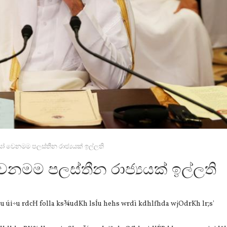
 වෙනමම පලස්තීන රාජ්‍යයක් ඉල්ලති
නමම පලස්තීන රාජ්‍යයක් ඉල්ලති
u úi÷u rdcH folla ks¾udKh lsÍu hehs wrdì kdhlfhda wjOdrKh lr;s'