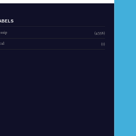
ABELS
ssip
(4358)
cal
(1)