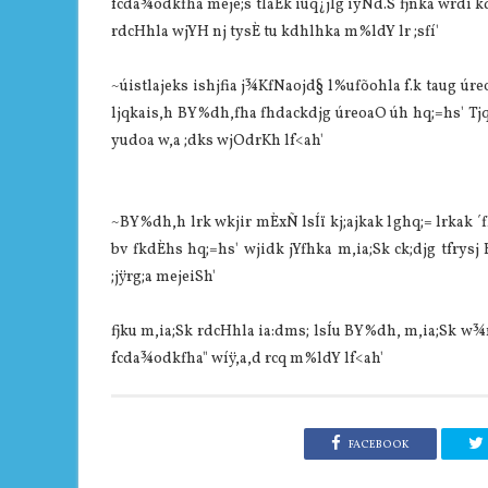
fcda¾odkfha meje;s tlaÈk iuq¿jlg iyNd.S fjñka wrdì 
rdcHhla wjYH nj tysÈ tu kdhlhka m%ldY lr ;sfí'
~úistlajeks ishjfia j¾KfNaojd§ l%ufõohla f.k taug úr
ljqkais,h BY%dh,fha fhdackdjg úreoaO úh hq;=hs' Tjqk
yudoa w,a ;dks wjOdrKh lf<ah'
~BY%dh,h lrk wkjir mÈxÑ lsÍï kj;ajkak lghq;= lrkak ´f
bv fkdÈhs hq;=hs' wjidk jYfhka m,ia;Sk ck;djg tfry
;jÿrg;a mejeiSh'
fjku m,ia;Sk rdcHhla ia:dms; lsÍu BY%dh, m,ia;Sk w¾nq
fcda¾odkfha" wíÿ,a,d rcq m%ldY lf<ah'
FACEBOOK