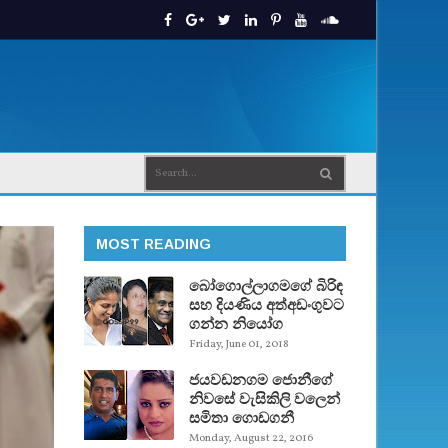
MOST READING
බෝගොල්ලාගමගේ බිරිඳ
සහ දියණිය අත්අඩංගුවට
ගන්න නියෝග
Friday, June 01, 2018
ජයවඩනගම ජොනීගේ
නිවසේ වැසිකිලි වලෙන්
සමිතා ගොඩගනී
Monday, August 22, 2016