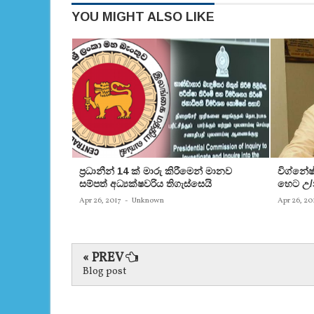
YOU MIGHT ALSO LIKE
ප‍්‍රධානීන් 14 ක් මාරු කිරීමෙන් මානව
විග්නේ
සම්පත් අධ්‍යක්ෂවරිය තිගැස්සෙයි
හෙට උ/න
Apr 26, 2017
-
Unknown
Apr 26, 20
« PREV
Blog post