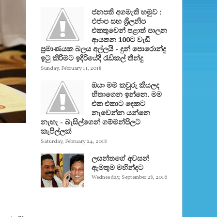
ජනපති අගමැති හමුව :
එජාප සහ ශ්‍රිලනිප
එකතුවෙන් පළාත් පාලන
ආයතන 100ට වැඩි
ප්‍රමාණයක බලය අල්ලයි - දුන් පොරොන්දු
ඉටු කිරීමට ඉදිරියේදී රැඩිකල් තීන්දු
Sunday, February 11, 2018
ඔයා මම කවුරු කියලද
හිතාගෙන ඉන්නෙ. මම
එක එකාට දෙකට
නැවෙන්න යන්නෙ
නැහැ - බැසිල්ගෙන් ගම්මන්පිලට
කැපිල්ලක්
Saturday, February 24, 2018
ලසන්තගේ අවසන්
ඇමතුම මහින්දට
Wednesday, September 28, 2016