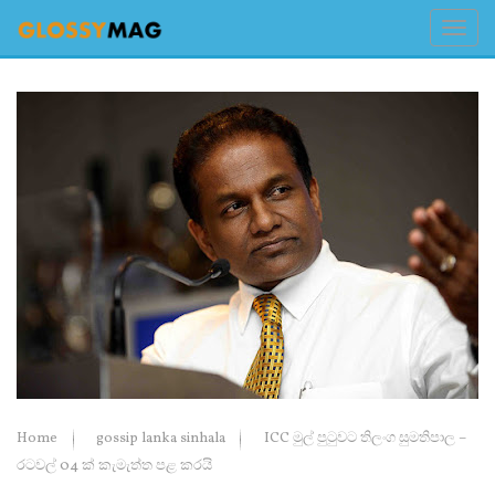
Home
gossip lanka sinhala
ICC මුල් පුටුවට තිලංග සුමතිපාල –
රටවල් 04 ක් කැමැත්ත පළ කරයි