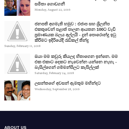
සමිතා ගොඩගනී
Monday, August 22, 2016
ජනපති අගමැති හමුව : එජාප සහ ශ්‍රිලනිප
එකතුවෙන් පළාත් පාලන ආයතන 100ට වැඩි
ප්‍රමාණයක බලය අල්ලයි - දුන් පොරොන්දු ඉටු
කිරීමට ඉදිරියේදී රැඩිකල් තීන්දු
Sunday, February 11, 2018
ඔයා මම කවුරු කියලද හිතාගෙන ඉන්නෙ. මම
එක එකාට දෙකට නැවෙන්න යන්නෙ නැහැ -
බැසිල්ගෙන් ගම්මන්පිලට කැපිල්ලක්
Saturday, February 24, 2018
ලසන්තගේ අවසන් ඇමතුම මහින්දට
Wednesday, September 28, 2016
ABOUT US