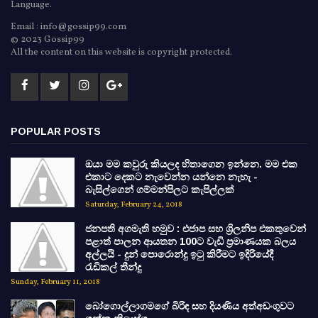
Language.
Email : info@gossip99.com
© 2023 Gossip99
All the content on this website is copyright protected.
POPULAR POSTS
ඔයා මම කවුරු කියලද හිතාගෙන ඉන්නෙ. මම එක
එකාට දෙකට නැවෙන්න යන්නෙ නැහැ -
බැසිල්ගෙන් ගම්මන්පිලට කැපිල්ලක්
Saturday, February 24, 2018
ජනපති අගමැති හමුව : එජාප සහ ශ්‍රිලනිප එකතුවෙන්
පළාත් පාලන ආයතන 100ට වැඩි ප්‍රමාණයක බලය
අල්ලයි - දුන් පොරොන්දු ඉටු කිරීමට ඉදිරියේදී
රැඩිකල් තීන්දු
Sunday, February 11, 2018
බෝගොල්ලාගමගේ බිරිඳ සහ දියණිය අත්අඩංගුවට