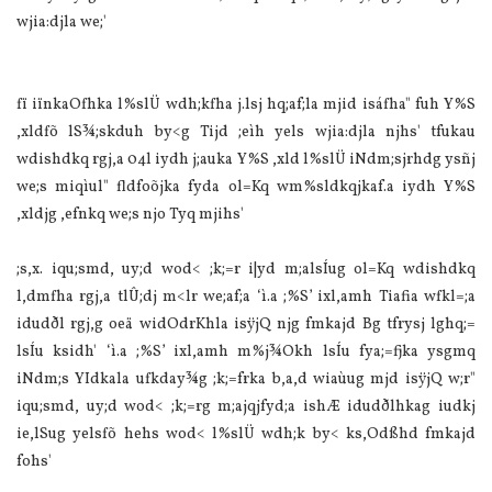
wjia:djla we;'
fï iïnkaOfhka l%slÜ wdh;kfha j.lsj hq;af;la mjid isáfha" fuh Y%S
,xldfõ lS¾;skduh by<g Tijd ;eìh yels wjia:djla njhs' tfukau
wdishdkq rgj,a 04l iydh j;auka Y%S ,xld l%slÜ iNdm;sjrhdg ysñj
we;s miqìul" fldfoõjka fyda ol=Kq wm%sldkqjkaf.a iydh Y%S
,xldjg ,efnkq we;s njo Tyq mjihs'
;s,x. iqu;smd, uy;d wod< ;k;=r i|yd m;alsÍug ol=Kq wdishdkq
l,dmfha rgj,a tlÛ;dj m<lr we;af;a ‘ì.a ;%S’ ixl,amh Tiafia wfkl=;a
idudðl rgj,g oeä widOdrKhla isÿjQ njg fmkajd Bg tfrysj lghq;=
lsÍu ksidh' ‘ì.a ;%S’ ixl,amh m%j¾Okh lsÍu fya;=fjka ysgmq
iNdm;s YIdkala ufkday¾g ;k;=frka b,a,d wiaùug mjd isÿjQ w;r"
iqu;smd, uy;d wod< ;k;=rg m;ajqjfyd;a ishÆ idudðlhkag iudkj
ie,lSug yelsfõ hehs wod< l%slÜ wdh;k by< ks,Odßhd fmkajd
fohs'