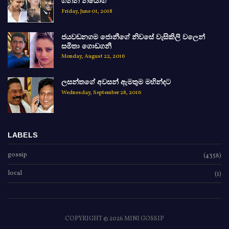
ගන්න නියෝග
Friday, June 01, 2018
ජයවඩනගම ජොනීගේ නිවසේ වැසිකිලි වලෙන්
සමිතා ගොඩගනී
Monday, August 22, 2016
ලසන්තගේ අවසන් ඇමතුම මහින්දට
Wednesday, September 28, 2016
LABELS
gossip
(4358)
local
(1)
COPYRIGHT ©
2026 MINI GOSSIP