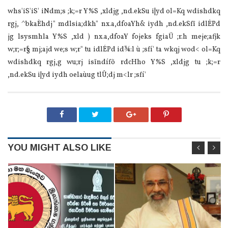
whs'iS'iS' iNdm;s ;k;=r Y%S ,xldjg ,nd.ekSu i|yd ol=Kq wdishdkq
rgj, ^bkaÈhdj" mdlsia;dkh" nx.a,dfoaYh& iydh ,nd.ekSfï idlÉPd
jg lsysmhla Y%S ,xld ) nx.a,dfoaY fojeks fgiaÜ ;r.h meje;afjk
w;r;=r§ mj;ajd we;s w;r" tu idlÉPd id¾:l ù ;sfí' ta wkqj wod< ol=Kq
wdishdkq rgj,g wu;rj isïndífõ rdcHho Y%S ,xldjg tu ;k;=r
,nd.ekSu i|yd iydh oelaùug tlÛ;dj m<lr ;sfí'
YOU MIGHT ALSO LIKE