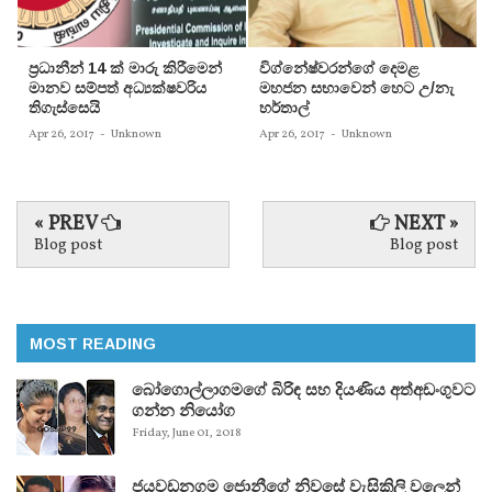
ප‍්‍රධානීන් 14 ක් මාරු කිරීමෙන්
විග්නේෂ්වරන්ගේ දෙමළ
මානව සම්පත් අධ්‍යක්ෂවරිය
මහජන සභාවෙන් හෙට උ/නැ
තිගැස්සෙයි
හර්තාල්
Apr 26, 2017
-
Unknown
Apr 26, 2017
-
Unknown
« PREV
NEXT »
Blog post
Blog post
MOST READING
බෝගොල්ලාගමගේ බිරිඳ සහ දියණිය අත්අඩංගුවට
ගන්න නියෝග
Friday, June 01, 2018
ජයවඩනගම ජොනීගේ නිවසේ වැසිකිලි වලෙන්