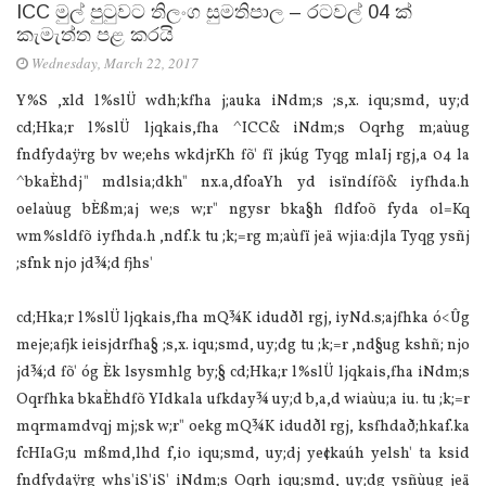
ICC මුල් පුටුවට තිලංග සුමතිපාල – රටවල් 04 ක්
කැමැත්ත පළ කරයි
Wednesday, March 22, 2017
Y%S ,xld l%slÜ wdh;kfha j;auka iNdm;s ;s,x. iqu;smd, uy;d
cd;Hka;r l%slÜ ljqkais,fha ^ICC& iNdm;s Oqrhg m;aùug
fndfydaÿrg bv we;ehs wkdjrKh fõ' fï jkúg Tyqg mla‍Ij rgj,a 04 la
^bkaÈhdj" mdlsia;dkh" nx.a,dfoaYh yd isïndífõ& iyfhda.h
oelaùug bÈßm;aj we;s w;r" ngysr bka§h fldfoõ fyda ol=Kq
wm%sldfõ iyfhda.h ,ndf.k tu ;k;=rg m;aùfï jeä wjia:djla Tyqg ysñj
;sfnk njo jd¾;d fjhs'
cd;Hka;r l%slÜ ljqkais,fha mQ¾K idudðl rgj, iyNd.s;ajfhka ó<Ûg
meje;afjk ieisjdrfha§ ;s,x. iqu;smd, uy;dg tu ;k;=r ,nd§ug kshñ; njo
jd¾;d fõ' óg Èk lsysmhlg by;§ cd;Hka;r l%slÜ ljqkais,fha iNdm;s
Oqrfhka bkaÈhdfõ YIdkala ufkday¾ uy;d b,a,d wiaùu;a iu. tu ;k;=r
mqrmamdvqj mj;sk w;r" oekg mQ¾K idudðl rgj, ksfhdað;hkaf.ka
fcHIaG;u mßmd,lhd f,io iqu;smd, uy;dj ye¢kaúh yelsh' ta ksid
fndfydaÿrg whs'iS'iS' iNdm;s Oqrh iqu;smd, uy;dg ysñùug jeä