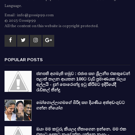
Language.
Email : info@gossip99.com
© 2023 Gossip99
All the content on this website is copyright protected.
POPULAR POSTS
ජනපති අගමැති හමුව : එජාප සහ ශ්‍රිලනිප එකතුවෙන්
පළාත් පාලන ආයතන 100ට වැඩි ප්‍රමාණයක බලය
අල්ලයි - දුන් පොරොන්දු ඉටු කිරීමට ඉදිරියේදී
රැඩිකල් තීන්දු
බෝගොල්ලාගමගේ බිරිඳ සහ දියණිය අත්අඩංගුවට
ගන්න නියෝග
ඔයා මම කවුරු කියලද හිතාගෙන ඉන්නෙ. මම එක
එකාට දෙකට නැවෙන්න යන්නෙ නැහැ -