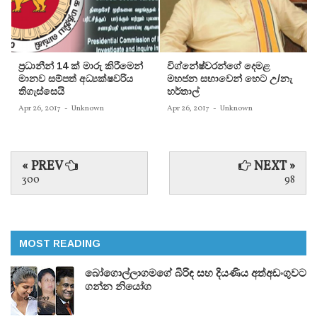
ප‍්‍රධානීන් 14 ක් මාරු කිරීමෙන්
විග්නේෂ්වරන්ගේ දෙමළ
මානව සම්පත් අධ්‍යක්ෂවරිය
මහජන සභාවෙන් හෙට උ/නැ
තිගැස්සෙයි
හර්තාල්
Apr 26, 2017
-
Unknown
Apr 26, 2017
-
Unknown
« PREV
NEXT »
300
98
MOST READING
බෝගොල්ලාගමගේ බිරිඳ සහ දියණිය අත්අඩංගුවට
ගන්න නියෝග