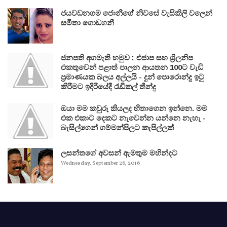
ජයවඩනගම ජොනීගේ නිවසේ වැසිකිලි වලෙන්
සමිතා ගොඩගනී
ජනපති අගමැති හමුව : එජාප සහ ශ්‍රිලනිප
එකතුවෙන් පළාත් පාලන ආයතන 100ට වැඩි
ප්‍රමාණයක බලය අල්ලයි - දුන් පොරොන්දු ඉටු
කිරීමට ඉදිරියේදී රැඩිකල් තීන්දු
ඔයා මම කවුරු කියලද හිතාගෙන ඉන්නෙ. මම
එක එකාට දෙකට නැවෙන්න යන්නෙ නැහැ -
බැසිල්ගෙන් ගම්මන්පිලට කැපිල්ලක්
ලසන්තගේ අවසන් ඇමතුම මහින්දට
Wednesday, September 28, 2016