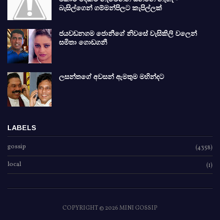
බැසිල්ගෙන් ගම්මන්පිලට කැපිල්ලක්
ජයවඩනගම ජොනීගේ නිවසේ වැසිකිලි වලෙන්
සමිතා ගොඩගනී
ලසන්තගේ අවසන් ඇමතුම මහින්දට
LABELS
gossip
(4358)
local
(1)
COPYRIGHT ©
2026 MINI GOSSIP