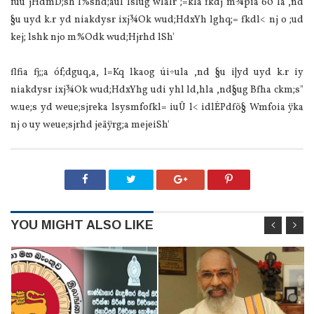
fuu jHdmD;sh l%shd;aul lsÍug wla‌lr ;=kla‌ fkdj m¾pia‌ 60 la‌ ,nd
§u uyd k.r yd nia‌kdysr ixj¾Ok wud;HdxYh lghq;= fkdl< nj o ;ud
kej; lshk njo m%Odk wud;Hjrhd lSh'
flfia fj;;a óf;dguq,a, l=Kq lkaog úi÷ula‌ ,nd §u i|yd uyd k.r iy
nia‌kdysr ixj¾Ok wud;HdxYhg udi yhl ld,hla‌ ,nd§ug Bfha ckm;s"
w.ue;s yd weue;sjreka lsysmfofkl= iuÛ l< idlÉPdfõ§ Wmfoia‌ ÿka
nj o uy weue;sjrhd jeäÿrg;a mejeiSh'
YOU MIGHT ALSO LIKE