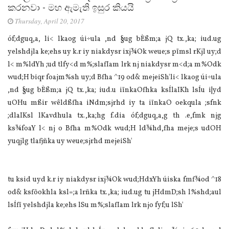
කරනවා - මහ ඇමැති ඉසුර කියයි
Thursday, April 20, 2017
óf;dguq,a, li< lkaog úi÷ula‌ ,nd §ug bÈßm;a jQ tx.,ka; iud.ug
yelshdjla‌ ke;ehs uy k.r iy nia‌kdysr ixj¾Ok weue;s pïmsl rKjl uy;d
l< m%ldYh ;ud tlfy<d m%;sla‍fIam lrk nj nia‌kdysr m<d;a m%Odk
wud;H biqr foajm%sh uy;d Bfha ^19 od& mejeiSh'li< lkaog úi÷ula‌
,nd §ug bÈßm;a jQ tx.,ka; iud.u iïnkaOfhka ksÍla‍IKh lsÍu i|yd
uOHu mßir wêldßfha iNdm;sjrhd iy ta iïnkaO oekqula‌ ;sfnk
;dla‍IKsl lKa‌vdhula‌ tx.,ka;hg f.dia‌ óf;dguq,a,g th .e,fmk njg
ks¾foaY l< nj o Bfha m%Odk wud;H ld¾hd,fha meje;s udOH
yuqjlg tla‌fjñka uy weue;sjrhd mejeiSh'
tu ksid uyd k.r iy nia‌kdysr ixj¾Ok wud;HdxYh úiska fmf¾od ^18
od& ksfõokhla‌ ksl=;a lrñka tx.,ka; iud.ug tu jHdmD;sh l%shd;aul
lsÍfï yelshdjla‌ ke;ehs lSu m%;sla‍fIam lrk njo fyf;u lSh'