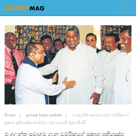
Home
gossip lanka sinhala
එංගලන්ත සමාගම ගැන චම්පිකගේ
ප්‍රකාශ ප්‍රතික්‍ෂේප කරනවා - මහ ඇමැති ඉසුර කියයි
එංගලන්ත සමාගම ගැන චම්පිකගේ ප්‍රකාශ ප්‍රතික්‍ෂේප