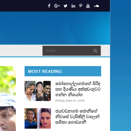
MOST READING
බෝගොල්ලාගමගේ බිරිඳ
සහ දියණිය අත්අඩංගුවට
ගන්න නියෝග
Friday, June 01, 2018
ජයවඩනගම ජොනීගේ
නිවසේ වැසිකිලි වලෙන්
සමිතා ගොඩගනී