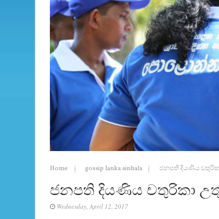
Home
gossip lanka sinhala
ජනපති දියණිය චතුරි
ජනපති දියණිය චතුරිකා උ
Wednesday, April 12, 2017