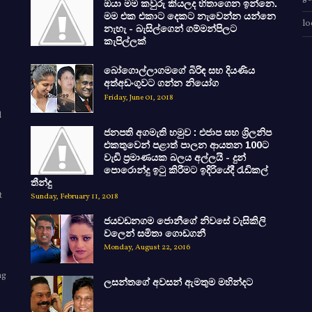
ඔයා මම කවුරු කියලද හිතාගෙන ඉන්නෙ.
මම එක එකාට දෙකට නැවෙන්න යන්නෙ
lo
නැහැ - බැසිල්ගෙන් ගම්මන්පිලට
කැපිල්ලක්
බෝගොල්ලාගමගේ බිරිඳ සහ දියණිය
අත්අඩංගුවට ගන්න නියෝග
Friday, June 01, 2018
d
ජනපති අගමැති හමුව : එජාප සහ ශ්‍රිලනිප
එකතුවෙන් පළාත් පාලන ආයතන 100ට
වැඩි ප්‍රමාණයක බලය අල්ලයි - දුන්
පොරොන්දු ඉටු කිරීමට ඉදිරියේදී රැඩිකල්
තීන්දු
t
Sunday, February 11, 2018
ජයවඩනගම ජොනීගේ නිවසේ වැසිකිලි
වලෙන් සමිතා ගොඩගනී
Monday, August 22, 2016
ng
ලසන්තගේ අවසන් ඇමතුම මහින්දට
e