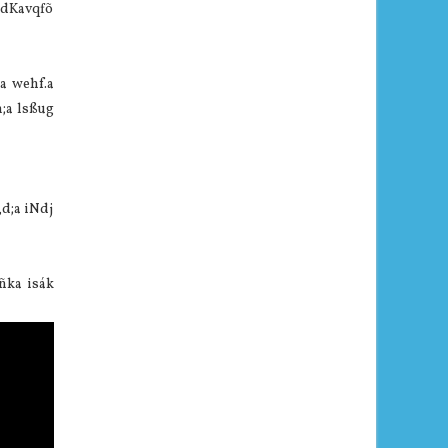
wdKavqfõ
a wehf.a
;a lsßug
,d;a iNdj
ñka isák