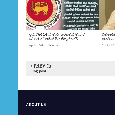
ප‍්‍රධානීන් 14 ක් මාරු කිරීමෙන් මානව
විග්නේ
සම්පත් අධ්‍යක්ෂවරිය තිගැස්සෙයි
හෙට උ/න
Apr 26, 2017
-
Unknown
Apr 26, 20
« PREV
Blog post
ABOUT US