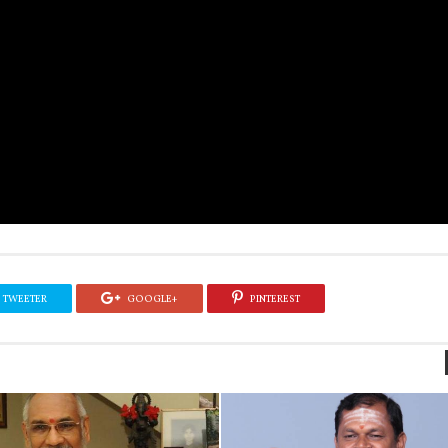
TWEETER
GOOGLE+
PINTEREST