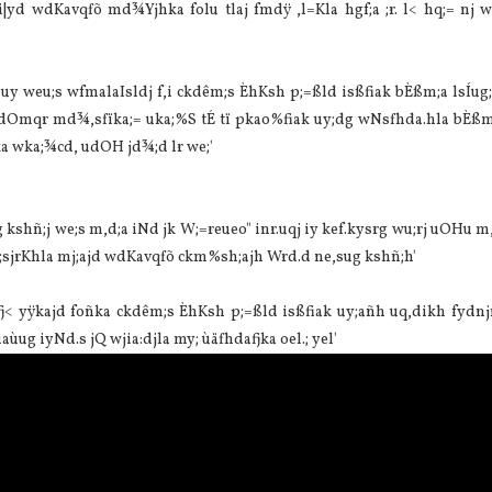
 i|yd wdKavqfõ md¾Yjhka folu tlaj fmdÿ ,l=Kla hgf;a ;r. l< hq;= nj 
y weu;s wfmalaIsldj f,i ckdêm;s ÈhKsh p;=ßld isßfiak bÈßm;a lsÍug;
dOmqr md¾,sfïka;= uka;%S tÉ tï pkao%fiak uy;dg wNsfhda.hla bÈßm
ka wka;¾cd, udOH jd¾;d lr we;'
g kshñ;j we;s m,d;a iNd jk W;=reueo" inr.uqj iy kef.kysrg wu;rj uOHu m
e;sjrKhla mj;ajd wdKavqfõ ckm%sh;ajh Wrd.d ne,sug kshñ;h'
j< yÿkajd foñka ckdêm;s ÈhKsh p;=ßld isßfiak uy;añh uq,dikh fydnj
iaùug iyNd.s jQ wjia:djla my; ùäfhdafjka oel.; yel'