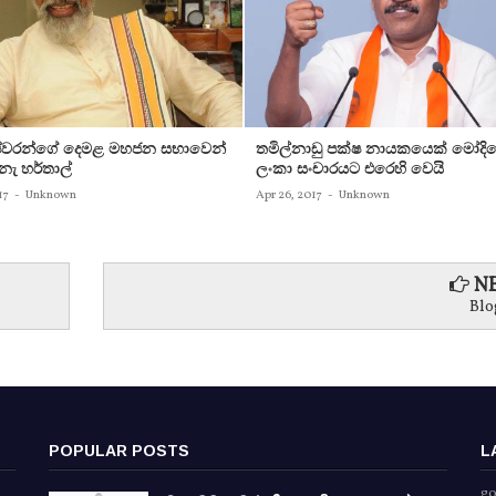
ෂ්වරන්ගේ දෙමළ මහජන සභාවෙන්
තමිල්නාඩු පක්‌ෂ නායකයෙක්‌ මෝදිගේ 
ැ හර්තාල්
ලංකා සංචාරයට එරෙහි වෙයි
17
-
Unknown
Apr 26, 2017
-
Unknown
NE
Blo
POPULAR POSTS
L
go