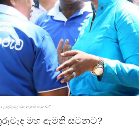
කා උතුරුමැද මහ ඇමති සටනට?
තුරුමැද මහ ඇමති සටනට?