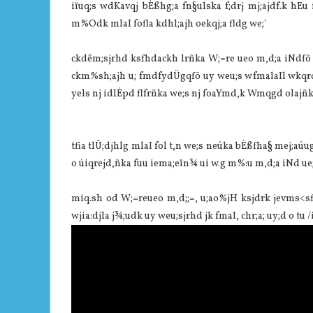
iïuq;s wdKavqj bÈßhg;a fn§ulska f;drj mj;ajdf.k hEu
m%Odk mlaI fofla kdhl;ajh oekqj;a fldg we;'
ckdêm;sjrhd ksfhdackh lrñka W;=re ueo m,d;a iNdfõ u
ckm%sh;ajh u; fmdfydÜgqfõ uy weu;s wfmalaIl wkqr
yels nj idlÉpd flfrñka we;s nj foaYmd,k Wmqgd olajñ
tfia tlÛ;djhlg mlaI fol t,n we;s neúka bÈßfha§ mej;aúu
o úiqrejd,ñka fuu iema;eïn¾ ui w.g m%:u m,d;a iNd u
miq.sh od W;=reueo m,d;;=, u;ao%jH ksjdrk jevms<sf
wjia:djla j¾;udk uy weu;sjrhd jk fmaI, chr;a; uy;d o tu /