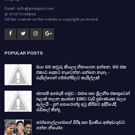
Email : info@gossip99.com
© 2023 Gossip99
All the content on this website is copyright protected.
POPULAR POSTS
ඔයා මම කවුරු කියලද හිතාගෙන ඉන්නෙ. මම එක
එකාට දෙකට නැවෙන්න යන්නෙ නැහැ -
බැසිල්ගෙන් ගම්මන්පිලට කැපිල්ලක්
ජනපති අගමැති හමුව : එජාප සහ ශ්‍රිලනිප එකතුවෙන්
පළාත් පාලන ආයතන 100ට වැඩි ප්‍රමාණයක බලය
අල්ලයි - දුන් පොරොන්දු ඉටු කිරීමට ඉදිරියේදී
රැඩිකල් තීන්දු
බෝගොල්ලාගමගේ බිරිඳ සහ දියණිය අත්අඩංගුවට
ගන්න නියෝග