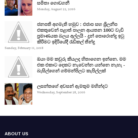
සමිතා ගොඩගනී
Monday, August 22, 2016
ජනපති අගමැති හමුව : එජාප සහ ශ්‍රිලනිප
එකතුවෙන් පළාත් පාලන ආයතන 100ට වැඩි
ප්‍රමාණයක බලය අල්ලයි - දුන් පොරොන්දු ඉටු
කිරීමට ඉදිරියේදී රැඩිකල් තීන්දු
Sunday, February 11, 2018
ඔයා මම කවුරු කියලද හිතාගෙන ඉන්නෙ. මම
එක එකාට දෙකට නැවෙන්න යන්නෙ නැහැ -
බැසිල්ගෙන් ගම්මන්පිලට කැපිල්ලක්
ලසන්තගේ අවසන් ඇමතුම මහින්දට
Wednesday, September 28, 2016
ABOUT US