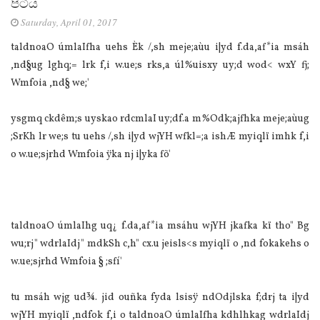
පිටිය
Saturday, April 01, 2017
taldnoaO úmla‍Ifha uehs Èk /,sh meje;aùu i|yd f.da,af*ia‌ msáh
,nd§ug lghq;= lrk f,i w.ue;s rks,a úl%uisxy uy;d wod< wxY fj;
Wmfoia‌ ,nd§ we;'
ysgmq ckdêm;s uyskao rdcmla‍I uy;df.a m%Odk;ajfhka meje;aùug
;SrKh lr we;s tu uehs /,sh i|yd wjYH wfkl=;a ishÆ myiqlï imhk f,i
o w.ue;sjrhd Wmfoia‌ ÿka nj i|yka fõ'
taldnoaO úmla‍Ihg uq¿ f.da,af*ia‌ msáhu wjYH jkafka kï tho" Bg
wu;rj" wdrla‍Idj" mdkSh c,h" cx.u jeisls<s myiqlï o ,nd fokakehs o
w.ue;sjrhd Wmfoia‌ § ;sfí'
tu msáh wjg ud¾. jid ouñka fyda lsisÿ ndOdjlska f;drj ta i|yd
wjYH myiqlï ,ndfok f,i o taldnoaO úmla‍Ifha kdhlhkag wdrla‍Idj