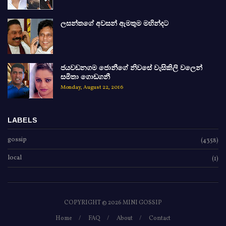
ලසන්තගේ අවසන් ඇමතුම මහින්දට
ජයවඩනගම ජොනීගේ නිවසේ වැසිකිලි වලෙන්
සමිතා ගොඩගනී
Monday, August 22, 2016
LABELS
gossip
(4358)
local
(1)
COPYRIGHT ©
2026 MINI GOSSIP
Home
FAQ
About
Contact