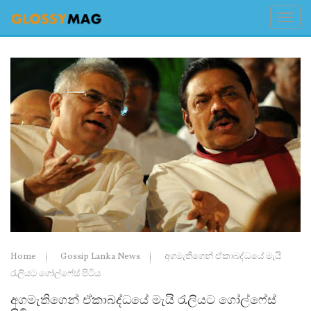
Home
Gossip Lanka News
අගමැතිගෙන් ඒකාබද්ධයේ මැයි
රැලියට ගෝල්ෆේස්‌ පිටිය
අගමැතිගෙන් ඒකාබද්ධයේ මැයි රැලියට ගෝල්ෆේස්‌