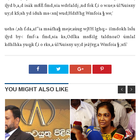
i|yd b,a,d isák mßÈ fmd,sia‌ wdrla‍Idj ,nd fok f,i o w.ue;s úl%uisxy
uy;d kS;sh yd iduh ms<sn| wud;HdxYhg Wmfoia‌ § we;'
uehs /,sh f.da,af*ia‌ msáfha§ meje;aùug wjYH lghq;= iïmdokh lsÍu
i|yd by< fmf<a fmd,sia‌ ks,OdÍka msßilg taldnoaO úmla‍I
kdhlhka yuqjk f,i o rks,a úl%uisxy uy;d jeäÿrg;a Wmfoia‌ § ;sfí'
YOU MIGHT ALSO LIKE