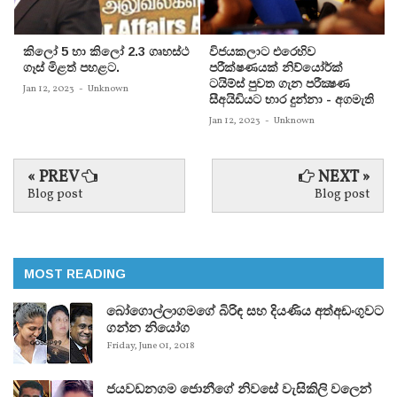
කිලෝ 5 හා කිලෝ 2.3 ගෘහස්ථ
විජයකලාට එරෙහිව
ගෑස් මිළත් පහළට.
පරීක්‌ෂණයක්‌ නිව්යෝර්ක්‌
ටයිම්ස්‌ පුවත ගැන පරීක්‍ෂණ
Jan 12, 2023
-
Unknown
සීඅයිඩියට භාර දුන්නා - අගමැති
Jan 12, 2023
-
Unknown
« PREV
NEXT »
Blog post
Blog post
MOST READING
බෝගොල්ලාගමගේ බිරිඳ සහ දියණිය අත්අඩංගුවට
ගන්න නියෝග
Friday, June 01, 2018
ජයවඩනගම ජොනීගේ නිවසේ වැසිකිලි වලෙන්