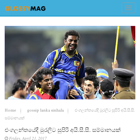
Home
gossip lanka sinhala
එංගලන්තයේදී මුරලිට සුපිරි අයි.සී.සී.
සම්මානයක්‌
එංගලන්තයේදී මුරලිට සුපිරි අයි.සී.සී. සම්මානයක්‌
Friday, April 21, 2017