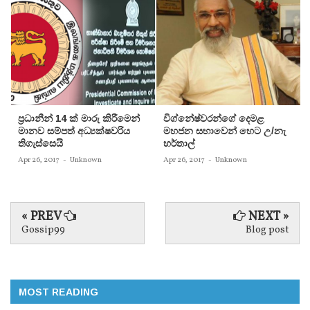
ප‍්‍රධානීන් 14 ක් මාරු කිරීමෙන්
විග්නේෂ්වරන්ගේ දෙමළ
මානව සම්පත් අධ්‍යක්ෂවරිය
මහජන සභාවෙන් හෙට උ/නැ
තිගැස්සෙයි
හර්තාල්
Apr 26, 2017
-
Unknown
Apr 26, 2017
-
Unknown
« PREV
NEXT »
Gossip99
Blog post
MOST READING