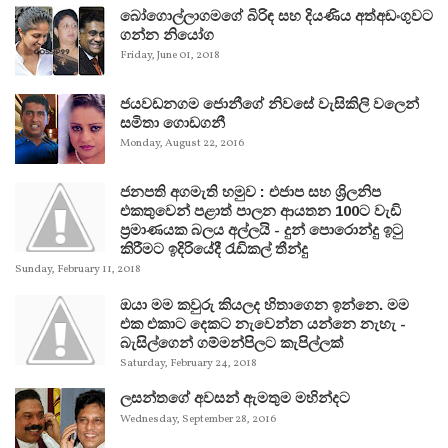
බෝගොල්ලාගමගේ බිරිඳ සහ දියණිය අත්අඩංගුවට
ගන්න නියෝග
Friday, June 01, 2018
ජයවඩනගම ජොනීගේ නිවසේ වැසිකිලි වලෙන්
සමිතා ගොඩගනී
Monday, August 22, 2016
ජනපති අගමැති හමුව : එජාප සහ ශ්‍රිලනිප
එකතුවෙන් පළාත් පාලන ආයතන 100ට වැඩි
ප්‍රමාණයක බලය අල්ලයි - දුන් පොරොන්දු ඉටු
කිරීමට ඉදිරියේදී රැඩිකල් තීන්දු
Sunday, February 11, 2018
ඔයා මම කවුරු කියලද හිතාගෙන ඉන්නෙ. මම
එක එකාට දෙකට නැවෙන්න යන්නෙ නැහැ -
බැසිල්ගෙන් ගම්මන්පිලට කැපිල්ලක්
Saturday, February 24, 2018
ලසන්තගේ අවසන් ඇමතුම මහින්දට
Wednesday, September 28, 2016