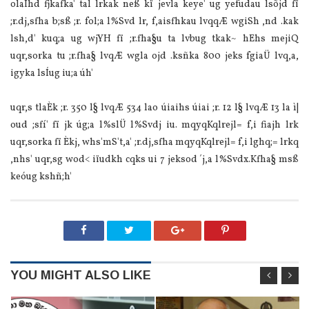
ola‍Ihd fjkafka' tal lrkak neß kï jevla‌ keye' ug yefudau lsõjd fï
;r.dj,sfha b;sß ;r. fol;a l%Svd lr, f,aisfhkau lvqqÆ wgiSh ,nd .kak
lsh,d' kuq;a ug wjYH fï ;r.fha§u ta lvbug tkak~ hEhs mejiQ
uqr,sorka tu ;r.fha§ lvqÆ wgla‌ ojd .ksñka 800 jeks fgia‌Ü‌ lvq,a,
igyka lsÍug iu;a úh'
uqr,s tla‌Èk ;r. 350 l§ lvqÆ 534 la‌o úia‌ihs úia‌i ;r. 12 l§ lvqÆ 13 la‌ ì|
oud ;sfí' fï jk úg;a l%slÜ‌ l%Svdj iu. mqyqKqlrejl= f,i fiajh lrk
uqr,sorka fï Èkj, whs'mS't,a' ;r.dj,sfha mqyqKqlrejl= f,i lghq;= lrkq
,nhs' uqr,sg wod< iïudkh cqks ui 7 jeksod ´j,a l%Svdx.Kfha§ msß
keóug kshñ;h'
YOU MIGHT ALSO LIKE