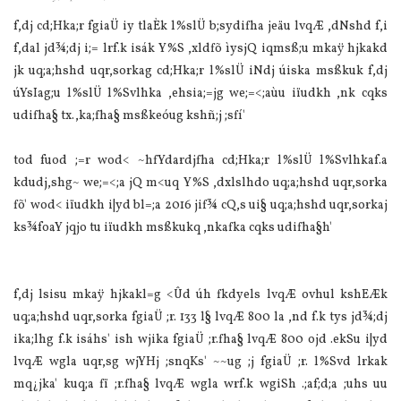
f,dj cd;Hka;r fgia‌Ü‌ iy tla‌Èk l%slÜ‌ b;sydifha jeäu lvqÆ ,dNshd f,i
f,dal jd¾;dj i;= lrf.k isák Y%S ,xldfõ ìysjQ iqmsß;u mkaÿ hjkakd
jk uq;a;hshd uqr,sorkag cd;Hka;r l%slÜ‌ iNdj úiska msßkuk f,dj
úYsIag;u l%slÜ‌ l%Svlhka ,ehsia‌;=jg we;=<;aùu iïudkh ,nk cqks
udifha§ tx.,ka;fha§ msßkeóug kshñ;j ;sfí'
tod fuod ;=r wod< ~hfYdardjfha cd;Hka;r l%slÜ‌ l%Svlhkaf.a
kdudj,shg~ we;=<;a jQ m<uq Y%S ,dxlslhdo uq;a;hshd uqr,sorka
fõ' wod< iïudkh i|yd bl=;a 2016 jif¾ cQ,s ui§ uq;a;hshd uqr,sorkaj
ks¾foaY jqjo tu iïudkh msßkukq ,nkafka cqks udifha§h'
f,dj lsisu mkaÿ hjkakl=g <Ûd úh fkdyels lvqÆ ovhul kshEÆk
uq;a;hshd uqr,sorka fgia‌Ü‌ ;r. 133 l§ lvqÆ 800 la‌ ,nd f.k tys jd¾;dj
ika;lhg f.k isáhs' ish wjika fgia‌Ü‌ ;r.fha§ lvqÆ 800 ojd .ekSu i|yd
lvqÆ wgla‌ uqr,sg wjYHj ;snqKs' ~~ug ;j fgia‌Ü‌ ;r. l%Svd lrkak
mq¿jka' kuq;a fï ;r.fha§ lvqÆ wgla‌ wrf.k wgiSh .;af;d;a ;uhs uu