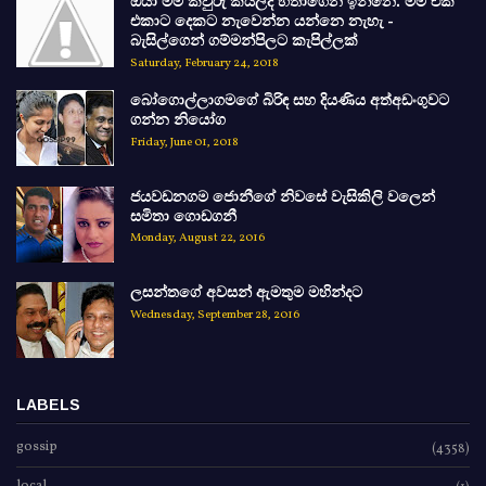
ඔයා මම කවුරු කියලද හිතාගෙන ඉන්නෙ. මම එක
එකාට දෙකට නැවෙන්න යන්නෙ නැහැ -
බැසිල්ගෙන් ගම්මන්පිලට කැපිල්ලක්
Saturday, February 24, 2018
බෝගොල්ලාගමගේ බිරිඳ සහ දියණිය අත්අඩංගුවට
ගන්න නියෝග
Friday, June 01, 2018
ජයවඩනගම ජොනීගේ නිවසේ වැසිකිලි වලෙන්
සමිතා ගොඩගනී
Monday, August 22, 2016
ලසන්තගේ අවසන් ඇමතුම මහින්දට
Wednesday, September 28, 2016
LABELS
gossip
(4358)
local