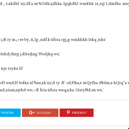
 id., r;akdhl uy;df.a m%Odk;ajfhka lgqkdhl wmkhk ie,iqï l,dmfha ms
t<jÆ iy m,;=re by, ñ,lg ,ndf.k úfoia rgj,g wmkhkh lrkq ,nhs'
elshdj furg j.dlrejkag Wodjkq we;'
 njo ioyka fõ'
cH wud;H trdka úl%ur;ak uy;d iy Æ¨ cd;Hka;r iuQyfha iNdm;s hQiq*a w
md,siam;sjrhd we;=Æ foia úfoia wuq;a;ka /ilaiyNd.sù we;'
TWEETER
GOOGLE+
PINTEREST