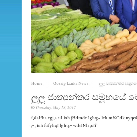
Home
Gossip Lanka News
ලුලූ ජාත්‍යන්තර සමූ
ලුලූ ජාත්‍යන්තර සමූහයේ
Thursday, May 18, 2017
f,dalfha rgj,a /il ish jHdmdr lghq;= lrk m%Odk nyqcd;s
;=, ish fufyhqï lghq;= wdrïNlr ;sfí'