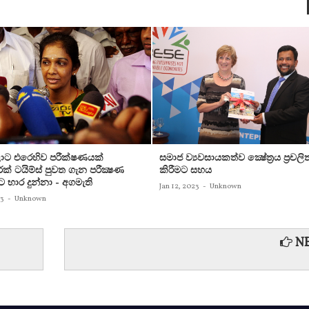
ට එරෙහිව පරීක්‌ෂණයක්‌
සමාජ ව්‍යවසායකත්ව ක්‍ෂේත්‍රය ප්‍රචලි
ක්‌ ටයිම්ස්‌ පුවත ගැන පරීක්‍ෂණ
කිරීමට සහය
ට භාර දුන්නා - අගමැති
Jan 12, 2023
-
Unknown
23
-
Unknown
NE