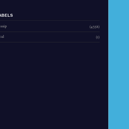
ABELS
ssip
(4358)
cal
(1)