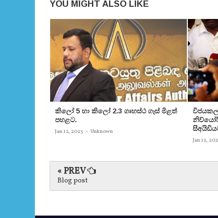
YOU MIGHT ALSO LIKE
කිලෝ 5 හා කිලෝ 2.3 ගෘහස්ථ ගෑස් මිළත්
විජයකලා
පහළට.
නිව්යෝර්
සීඅයිඩිය
Jan 12, 2023
-
Unknown
Jan 12, 20
« PREV
Blog post