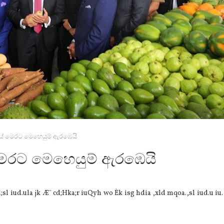
හයේ මෙරට මෙහෙයුම් ඇරඹෙයි
 මෙරට මෙහෙයුම් ඇරඹෙයි
l iud.ula jk Æ¨ cd;Hka;r iuQyh wo Èk isg hdia ,xld mqoa.,sl iud.u iu. 