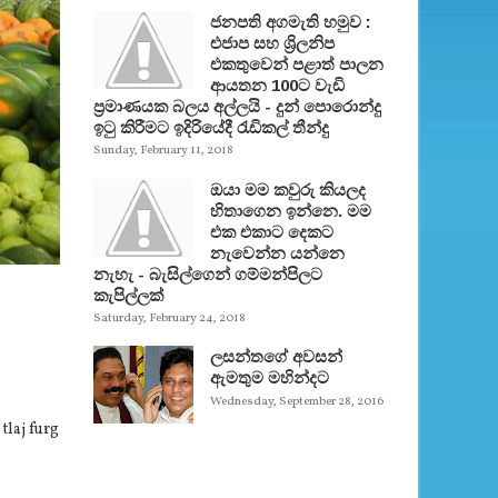
ජනපති අගමැති හමුව :
එජාප සහ ශ්‍රිලනිප
එකතුවෙන් පළාත් පාලන
ආයතන 100ට වැඩි
ප්‍රමාණයක බලය අල්ලයි - දුන් පොරොන්දු
ඉටු කිරීමට ඉදිරියේදී රැඩිකල් තීන්දු
Sunday, February 11, 2018
ඔයා මම කවුරු කියලද
හිතාගෙන ඉන්නෙ. මම
එක එකාට දෙකට
නැවෙන්න යන්නෙ
නැහැ - බැසිල්ගෙන් ගම්මන්පිලට
කැපිල්ලක්
Saturday, February 24, 2018
ලසන්තගේ අවසන්
ඇමතුම මහින්දට
Wednesday, September 28, 2016
tlaj furg