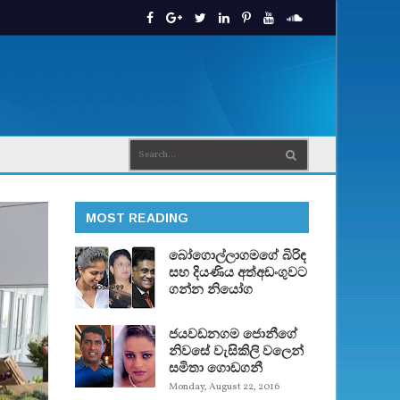
MOST READING
බෝගොල්ලාගමගේ බිරිඳ
සහ දියණිය අත්අඩංගුවට
ගන්න නියෝග
ජයවඩනගම ජොනීගේ
නිවසේ වැසිකිලි වලෙන්
සමිතා ගොඩගනී
Monday, August 22, 2016