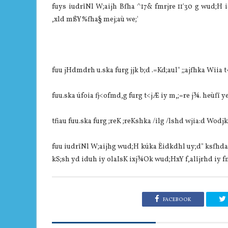
fuys iudrïNl W;aijh Bfha ^17& fmrjre 11'30 g wud;H
,xld mßY%fha§ mej;aù we;'
fuu jHdmdrh u.ska furg jjk b;d .=Kd;aul" ;;ajfhka Wiia 
fuu.ska úfoia fj<ofmd,g furg t<jÆ iy m,;=re j¾. heùfï y
tfiau fuu.ska furg ;reK ;reKshka /ilg /lshd wjia:d Wodjk
fuu iudrïNl W;aijhg wud;H kúka Èidkdhl uy;d" ksfhda
kS;sh yd iduh iy olaIsK ixj¾Ok wud;HxY f,alïjrhd iy f
FACEBOOK