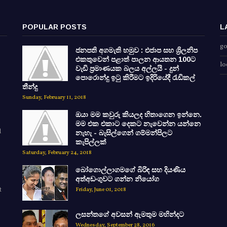
POPULAR POSTS
L
go
ජනපති අගමැති හමුව : එජාප සහ ශ්‍රිලනිප
එකතුවෙන් පළාත් පාලන ආයතන 100ට
lo
වැඩි ප්‍රමාණයක බලය අල්ලයි - දුන්
පොරොන්දු ඉටු කිරීමට ඉදිරියේදී රැඩිකල්
තීන්දු
Sunday, February 11, 2018
ඔයා මම කවුරු කියලද හිතාගෙන ඉන්නෙ.
මම එක එකාට දෙකට නැවෙන්න යන්නෙ
d
නැහැ - බැසිල්ගෙන් ගම්මන්පිලට
කැපිල්ලක්
Saturday, February 24, 2018
බෝගොල්ලාගමගේ බිරිඳ සහ දියණිය
අත්අඩංගුවට ගන්න නියෝග
t
Friday, June 01, 2018
ලසන්තගේ අවසන් ඇමතුම මහින්දට
Wednesday, September 28, 2016