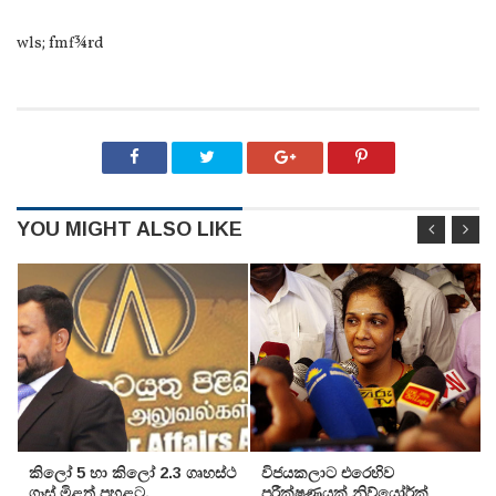
wls; fmf¾rd
YOU MIGHT ALSO LIKE
කිලෝ 5 හා කිලෝ 2.3 ගෘහස්ථ
විජයකලාට එරෙහිව
ගෑස් මිළත් පහළට.
පරීක්‌ෂණයක්‌ නිව්යෝර්ක්‌