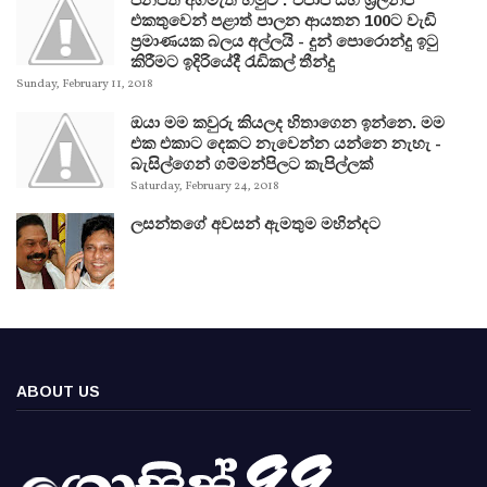
එකතුවෙන් පළාත් පාලන ආයතන 100ට වැඩි
ප්‍රමාණයක බලය අල්ලයි - දුන් පොරොන්දු ඉටු
කිරීමට ඉදිරියේදී රැඩිකල් තීන්දු
Sunday, February 11, 2018
ඔයා මම කවුරු කියලද හිතාගෙන ඉන්නෙ. මම
එක එකාට දෙකට නැවෙන්න යන්නෙ නැහැ -
බැසිල්ගෙන් ගම්මන්පිලට කැපිල්ලක්
Saturday, February 24, 2018
ලසන්තගේ අවසන් ඇමතුම මහින්දට
ABOUT US