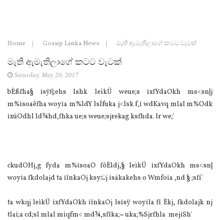
Home
Gossip Lanka News
මැති ඇමැතිලාගේ කටට වැටක්‌
මැති ඇමැතිලාගේ කටට වැටක්‌
Saturday, May 20, 2017
bÈßfha§ isÿfj;ehs lshk leìkÜ‌ weue;s ixfYdaOkh ms<sn|j
m%isoaêfha woyia‌ m%ldY lsÍfuka j<lsk f,i wdKa‌vq mla‌I m%Odk
ixúOdhl ld¾hd,fhka ue;s weue;sjrekag ksfhda. lr we;'
ckudOHj,g fyda m%isoaO fõÈldj,§ leìkÜ‌ ixfYdaOkh ms<sn|
woyia‌ fkdola‌jd ta iïnkaOj ksyඬj isákakehs o Wmfoia‌ ,nd § ;sfí'
ta wkqj leìkÜ‌ ixfYdaOkh iïnkaOj lsisÿ woyila‌ fï Èkj, fkdola‌jk nj
tla‌i;a cd;sl mla‌I miqfm< md¾,sfïka;= uka;%Sjrfhla‌ mejiSh'