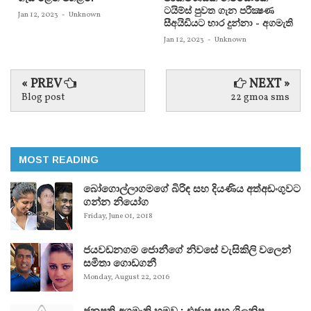
ටයිම්ස්‌ පුවත ගැන පරීක්‍ෂණ
Jan 12, 2023
-
Unknown
සීඅයිඩියට භාර දුන්නා - අගමැති
Jan 12, 2023
-
Unknown
« PREV
NEXT »
Blog post
22 gmoa sms
MOST READING
බෝගොල්ලාගමගේ බිරිඳ සහ දියණිය අත්අඩංගුවට
ගන්න නියෝග
Friday, June 01, 2018
ජයවඩනගම ජොනීගේ නිවසේ වැසිකිලි වලෙන්
සමිතා ගොඩගනී
Monday, August 22, 2016
ජනපති අගමැති හමුව : එජාප සහ ශ්‍රිලනිප